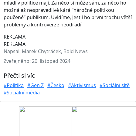
mladí v politice mají. Za něco si může sám, za něco ho
možná až nespravedlivě kárá “náročné politikou
poučené” publikum. Uvidíme, jestli ho první trochu větší
problémy a kontroverze neodradí.
REKLAMA
REKLAMA
Napsal:
Marek Chytráček, Bold News
Zveřejněno:
20. listopad 2024
Přečti si víc
#Politika
#Gen Z
#Česko
#Aktivismus
#Sociální sítě
#Sociální média