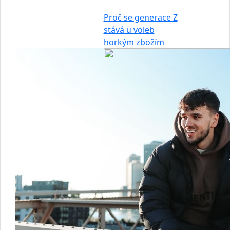
Proč se generace Z
stává u voleb
horkým zbožím