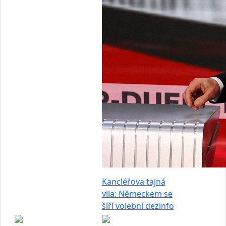
Kancléřova tajná
vila: Německem se
šíří volební dezinfo