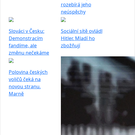
rozebírá jeho
neúspěchy
Slováci v Česku:
Sociální sítě ovládl
Demonstracím
Hitler. Mladí ho
fandíme, ale
zbožňují
změnu nečekáme
Polovina českých
voličů čeká na
novou stranu.
Marně