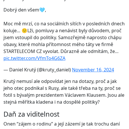
Dobrý den všem🩵,
Moc mě mrzí, co na sociálních sítích v posledních dnech
koluje… 😕Lži, pomluvy a nenávist byly důvodem, proč
jsem vstoupil do politiky. Samozřejmě naprosto chápu
obavy, které mohla přítomnost mého táty ve firmě
STARTELECOM CZ vyvolat. Důrazně ale odmítám, že…
pic.twitter.com/VfmTo4G6ZA
— Daniel Krutý (@kruty_daniel)
November 16, 2024
Krutý nemusí ale odpovídat jen na dotazy, proč a jak
jeho otec podnikal s Rusy, ale také třeba na ty, proč se
fotil s bývalým prezidentem Václavem Klausem. Jsou ale
stejná měřítka kladena i na dospělé politiky?
Daň za viditelnost
Onen “zájem o rodinu” a její zázemí je tak trochu daní