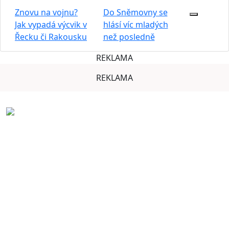
Znovu na vojnu?
Do Sněmovny se
Jak vypadá výcvik v
hlásí víc mladých
Řecku či Rakousku
než posledně
REKLAMA
REKLAMA