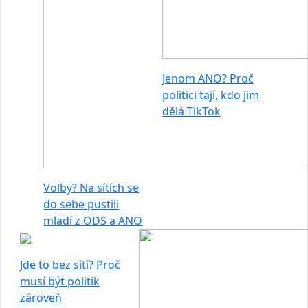
Jenom ANO? Proč
politici tají, kdo jim
dělá TikTok
Volby? Na sítích se
do sebe pustili
mladí z ODS a ANO
Jde to bez sítí? Proč
musí být politik
zároveň