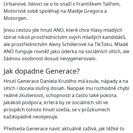
Urbanové, lidovci se o to snaží s Františkem Talířem,
Motoristé sobě spoléhají na Matěje Gregora a
Motorgen.
Jinou cestou jde hnutí ANO, které chce hlasy mladých
sbírat nikoli prostřednictvím svých mladých kandidátů,
ale prostřednictvím Aleny Schillerové na TikToku. Mladé
ANO funguje rovněž jako úderka na sociálních sítích, ale
žádnou osobnost dosud nevygenerovalo.
Jak dopadne Generace?
Hnutí Generace Daniela Krutého má koule, nápady a na
sítích i docela slušný dosah. Naopak mu rozhodně chybí
reálné zkušenosti, schopnosti a často také pokora.
Jakákoli podpora, krterá by ze sociálních sítí ve
prospěch tohoto hnutí vzešla, se v průzkumech
každopádně neobjevuje.
Předseda Generace navíc aktuálně zažívá, jak těžké to