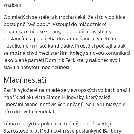
znalostí.
Od mladých se stále tak trochu čeká, že si to v politice
postupně “vyšlapou”. Vstoupí do mládežnické
organizace nějaké strany, budou dělat asistenty
poslancům a pak třeba dostanou šanci u voleb na
nevolitelném místě kandidátky. Prostě si počkají a pak
se možná chytí mezi staršími kolegy s novou konunikací
jako blahé paměti Dominik Feri, který nakonec svoji
slávu a nabytou moc neunesl.
Mládí nestačí
Zacílit vyloženě na mladé se v evropských volbách snažil
například aktivista Šimon Hlinovský, který založil
Liberální alianci nezávislých občanů. Se 6 541 hlasy ale
díru do světa neudělal.
Téma mladých v politice aktuálně hodně zvedají
Starostové prostřednictvím své poslankyně Barbory