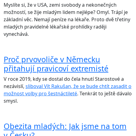
Myslíte si, že v USA, zemi svobody a nekonečných
možností, se žije mladým lidem nejlépe? Omyl. Trápí je
základní věc. Nemají peníze na lékaře. Proto dvě třetiny
mladých pravidelné lékařské prohlídky raději
vynechává.
Proč prvovoliče v Německu
přitahují pravicoví extremisté
V roce 2019, kdy se dostal do čela hnutí Starostové a
nezávislí,
sliboval Vít Rakušan, že se bude chtít zasadit o
možnost volby pro šestnáctileté
. Tenkrát to ještě dávalo
smysl.
Obezita mladých: Jak jsme na tom
v Česku?