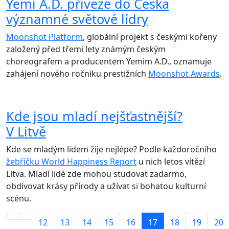
Yemi A.D. přiveze do Česka
významné světové lídry
Moonshot Platform
, globální projekt s českými kořeny
založený před třemi lety známým českým
choreografem a producentem Yemim A.D., oznamuje
zahájení nového ročníku prestižních
Moonshot Awards
.
Kde jsou mladí nejšťastnější?
V Litvě
Kde se mladým lidem žije nejlépe? Podle každoročního
žebříčku World Happiness Report
u nich letos vítězí
Litva. Mladí lidé zde mohou studovat zadarmo,
obdivovat krásy přírody a užívat si bohatou kulturní
scénu.
12
13
14
15
16
17
18
19
20
Strana 17 z 22