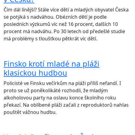
Čím dál línější? Stále více dětí a mladých obyvatel Česka
se potýká s nadváhou. Obézních dětí je podle
posledních výzkumů víc než 16 procent, dalších 10
procent má nadváhu. Po 30 letech od předešlé studie
má problémy s tloušťkou pětkrát víc dětí.
Finsko krotí mladé na pláži
klasickou hudbou
Policisté ve Finsku večírkům na pláži příliš nefandí. I
proto se už poněkolikáté rozhodli, že mladým
alkoholovou party na oslavu konce školního roku
překazí. Na oblíbené pláži začali z reproduktorů nahlas
pouštět vážnou hudbu.