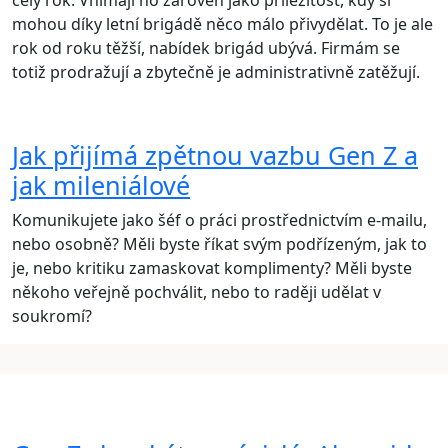
celý rok. Vnímají ho zároveň jako příležitost, kdy si
mohou díky letní brigádě něco málo přivydělat. To je ale
rok od roku těžší, nabídek brigád ubývá. Firmám se
totiž prodražují a zbytečně je administrativně zatěžují.
Jak přijímá zpětnou vazbu Gen Z a
jak mileniálové
Komunikujete jako šéf o práci prostřednictvím e-mailu,
nebo osobně? Měli byste říkat svým podřízeným, jak to
je, nebo kritiku zamaskovat komplimenty? Měli byste
někoho veřejně pochválit, nebo to raději udělat v
soukromí?