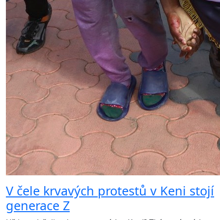
V čele krvavých protestů v Keni stojí
generace Z