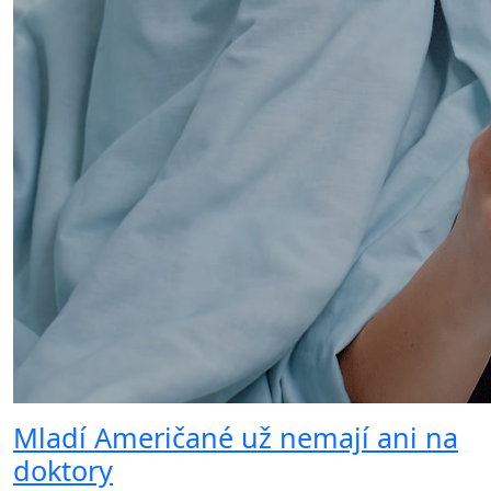
Mladí Američané už nemají ani na
doktory