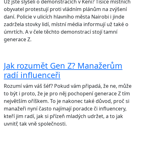
Už jste slyšeli o demonstracích v Keni? Tisíce místních
obyvatel protestují proti vládním plánům na zvýšení
daní. Policie v ulicích hlavního města Nairobi i jinde
zadržela stovky lidí, místní média informují už také o
úmrtích. A v čele těchto demonstrací stojí tamní
generace Z.
Jak rozumět Gen Z? Manažerům
radí influenceři
Rozumí vám váš šéf? Pokud vám připadá, že ne, může
to být i proto, že je pro něj pochopení generace Z tím
největším oříškem. To je nakonec také důvod, proč si
manažeři nyní často najímají poradce či influencery,
kteří jim radí, jak si přízeň mladých udržet, a to jak
uvnitř, tak vně společnosti.