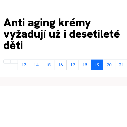
Anti aging krémy
vyžadují už i desetileté
děti
13
14
15
16
17
18
19
20
21
Strana 19 z 22