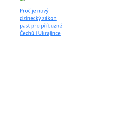
Proč je nový
cizinecký zákon
past pro příbuzné
Čechů i Ukrajince