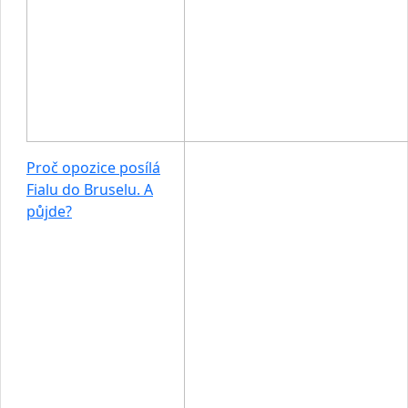
Proč opozice posílá
Fialu do Bruselu. A
půjde?