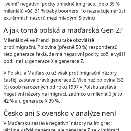
„velmi“ negativní pocity ohledně imigrace. Jde o 35 %
mileniálů vůči 31 % baby boomers. To naznačuje nárůst
extrémních názorů mezi mladými Slovinci.
A jak tomá polská a maďarská Gen Z?
Mileniálové ve Francii jsou také obzvláště
protiimigrační. Polovina (přesně 50 %) respondentů
této generace řekla, že má negativní pocity, což je vyšší
podíl než u generace X a generace Z.
V Polsku a Maďarsku už však protiimigrační názory
častěji zastává právě generace Z. Více než polovina (52
%) osob narozených od roku 1997 v Polsku zastává
negativní názory na imigraci, zatímco u mileniálů je to
42 % a u generace X 39 %.
Česko ani Slovensko v analýze není
V Maďarsku zastává negativní názory na imigraci
většina každé generace, ale generace Z se k imigraci