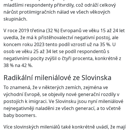
mladšími respondenty přitvrdily, což odráží celkový
nárůst protiimigračních nálad ve všech věkových
skupinách.
V roce 2019 třetina (32 %) Evropanů ve věku 15 až 24 let
uvedla, že má k přistěhovalectví negativní postoj, ale
koncem roku 2023 tento podíl vzrostl už na 35 %. U
osob ve věku 25 až 34 let se podíl respondentů s
negativními pocity zvýšil o čtyři procenta, konkrétně z
38 % na 42 %.
Radikální mileniálové ze Slovinska
To znamená, že v některých zemích, zejména ve
východní Evropě, se objevily nové generační rozdíly v
postojích k imigraci. Ve Slovinsku jsou nyní mileniálové
nejnegativněji naladěni ze všech generací, a to včetně
baby boomers.
Více slovinských mileniálů také konkrétně uvádí, že mají