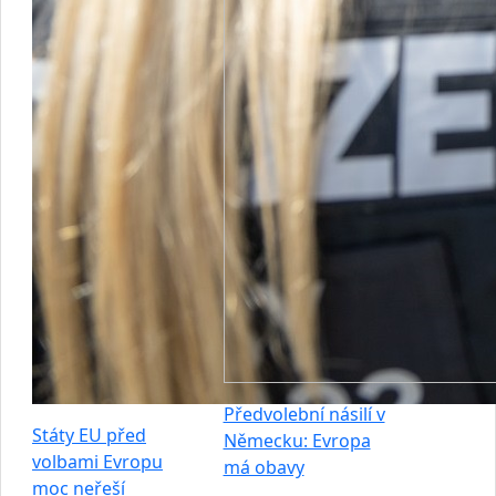
Předvolební násilí v
Státy EU před
Německu: Evropa
volbami Evropu
má obavy
moc neřeší