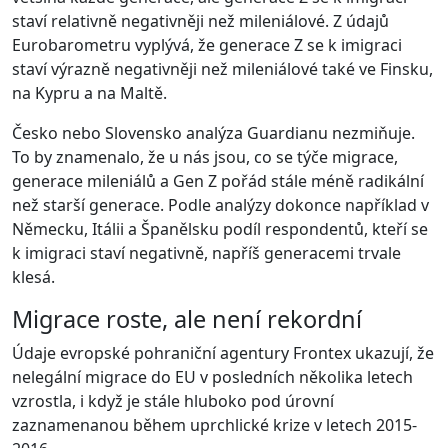
staví relativně negativněji než mileniálové. Z údajů
Eurobarometru vyplývá, že generace Z se k imigraci
staví výrazně negativněji než mileniálové také ve Finsku,
na Kypru a na Maltě.
Česko nebo Slovensko analýza Guardianu nezmiňuje.
To by znamenalo, že u nás jsou, co se týče migrace,
generace mileniálů a Gen Z pořád stále méně radikální
než starší generace. Podle analýzy dokonce například v
Německu, Itálii a Španělsku podíl respondentů, kteří se
k imigraci staví negativně, napříš generacemi trvale
klesá.
Migrace roste, ale není rekordní
Údaje evropské pohraniční agentury Frontex ukazují, že
nelegální migrace do EU v posledních několika letech
vzrostla, i když je stále hluboko pod úrovní
zaznamenanou během uprchlické krize v letech 2015-