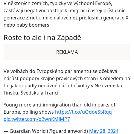
V některých zemích, typicky ve východní Evropě,
zastávají negativní postoje k imigraci častěji příslušníci
generace Z nebo mileniálové než příslušníci generace X
nebo baby boomers.
Roste to ale i na Západě
REKLAMA
Ve volbách do Evropského parlamentu se očekává
nárůst podpory krajně pravicových stran i s ohledem na
to, jak dopadly nedávné národní volby v Nizozemsku,
Finsku, Švédsku a Francii.
Young more anti-immigration than old in parts of
Europe, polling shows
https://t.co/uQdoeS5Rqq
pic.twitter.com/o2wnKMjMP7
— Guardian World (@guardianworld)
May 28, 2024