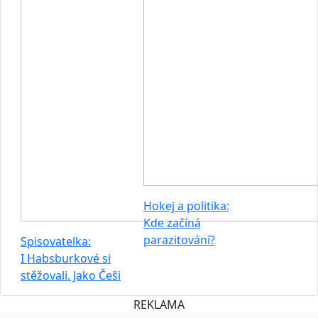
Hokej a politika:
Kde začíná
parazitování?
Spisovatelka:
I Habsburkové si
stěžovali. Jako Češi
REKLAMA