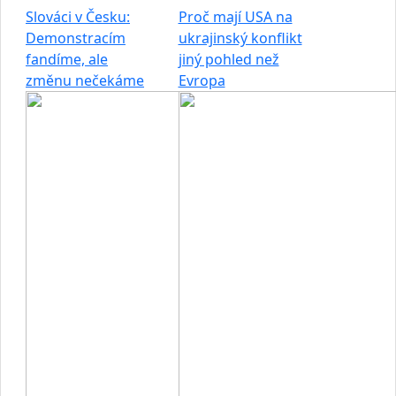
Slováci v Česku:
Proč mají USA na
Demonstracím
ukrajinský konflikt
fandíme, ale
jiný pohled než
změnu nečekáme
Evropa