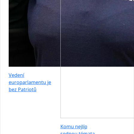
Vedení
europarlamentu je
bez Patriotů
Komu nejlíp
sednou témata