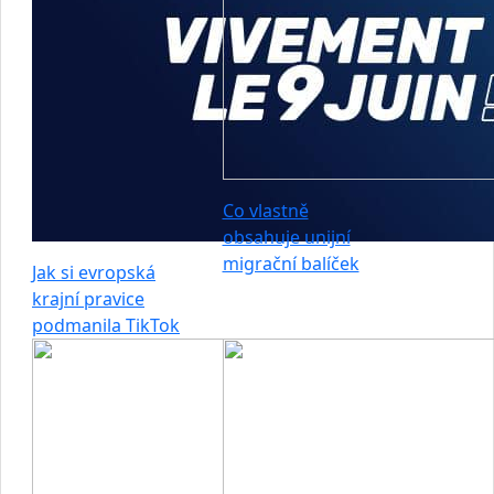
Co vlastně
obsahuje unijní
migrační balíček
Jak si evropská
krajní pravice
podmanila TikTok