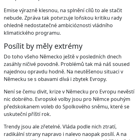
Emise výrazně klesnou, na splnění cílů to ale stačit
nebude. Zpráva tak potvrzuje loňskou kritiku rady
ohledně nedostatečné ambicióznosti vládního
klimatického programu.
Posílit by měly extrémy
Do toho všeho Německo ještě v posledních dnech
zasáhly ničivé povodně. Problémů tak má náš soused
najednou opravdu hodně. Na neutěšenou situaci v
Německu se s obavami dívá i zbytek Evropy.
Není se čemu divit, krize v Německu pro Evropu nevěstí
nic dobrého. Evropské volby jsou pro Němce pouhým
předskokanem voleb do Spolkového sněmu, které se
uskuteční příští rok.
Trendy jsou ale zřetelné. Vláda podle nich ztratí,
radikální strany napravo i nalevo naopak posílí. A na