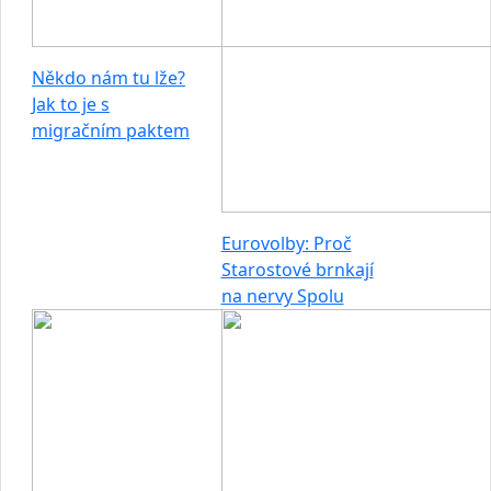
Někdo nám tu lže?
Jak to je s
migračním paktem
Eurovolby: Proč
Starostové brnkají
na nervy Spolu