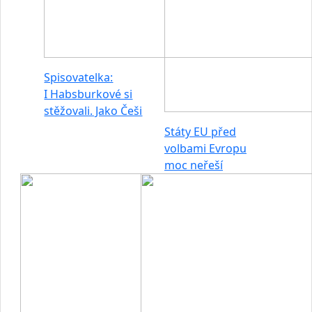
Spisovatelka:
I Habsburkové si
stěžovali. Jako Češi
Státy EU před
volbami Evropu
moc neřeší