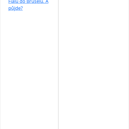
Fialu do Bruselu. A
půjde?