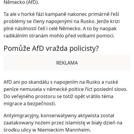
Německo (AfD).
Ta ale v horké fázi kampaně nakonec primárně řeší
problémy se členy napojenými na Rusko. Jenže krizi
plné násilností čelí i celé Německo. A to by naopak
radikálním stranám mohlo před volbami pomoci.
Pomůže AfD vražda policisty?
REKLAMA
AfD ani po skandálu s napojením na Rusko a ruské
peníze nemusela v německé poltice říct poslední slovo.
Do veřejného prostoru se totiž opět vrátilo téma
migrace a bezpečnosti.
Antyimgracyjny, konserwatywny aktywista został
zaatakowany nożem przez islamistę w biały dzień na
środku ulicy w Niemieckim Mannheim.