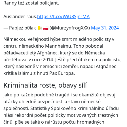
Ranny też został policjant.
Auslander raus.
https://t.co/WiU8SjnrMA
— PapJeż p0lak 🇻🇦🇵🇱 (@MurzynfrogXXX)
May 31, 2024
Německou veřejností hýbe smrt mladého policisty v
centru německého Mannheimu. Toho pobodal
pětadvacetiletý Afghánec, který se do Německa
přistěhoval v roce 2014. Ještě před útokem na policistu,
který následně v nemocnici zemřel, napadl Afghánec
kritika islámu z hnutí Pax Europa.
Kriminalita roste, obavy sílí
Jako po každé podobné tragédii se okamžitě objevují
otázky ohledně bezpečnosti a stavu německé
společnosti. Statistiky Spolkového kriminálního úřadu
hlásí rekordní počet politicky motivovaných trestných
činů, píše se také o nárůstu počtu hromadných