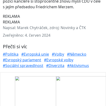
pozici kancléře si stoprocentně znovu myslí CDU v čele
s jejím předsedou Friedrichem Merzem.
REKLAMA
REKLAMA
Napsal:
Marek Chytráček, zdroj: Novinky a ČTK
Zveřejněno:
4. červen 2024
Přečti si víc
#Politika
#Evropská unie
#Volby
#Německo
#Evropský parlament
#Evropské volby
#Sociální spravedlnost
#Diverzita
#Aktivismus