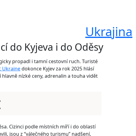
Ukrajina
ací do Kyjeva i do Oděsy
icky propadl i tamní cestovní ruch. Turisté
t Ukraine
dokonce Kyjev za rok 2025 hlásí
 hlavně nízké ceny, adrenalin a touha vidět
A
A
a. Cizinci podle místních míří i do oblastí
vili, jsou z “válečného turismu” nadšení,