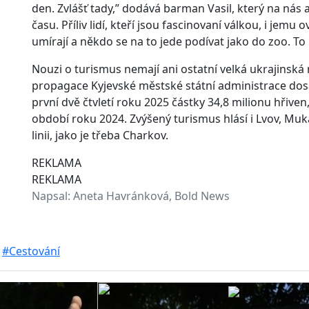
den. Zvlášť tady,” dodává barman Vasil, který na ná
času. Příliv lidí, kteří jsou fascinovaní válkou, i jem
umírají a někdo se na to jede podívat jako do zoo. To
Nouzi o turismus nemají ani ostatní velká ukrajinsk
propagace Kyjevské městské státní administrace dosá
první dvě čtvletí roku 2025 částky 34,8 milionu hřiven
období roku 2024. Zvýšený turismus hlásí i Lvov, Muka
linii, jako je třeba Charkov.
REKLAMA
REKLAMA
Napsal:
Aneta Havránková, Bold News
#Cestování