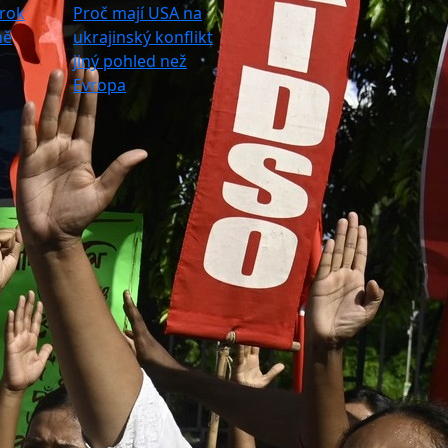
 rok
Proč mají USA na
ně
ukrajinský konflikt
jiný pohled než
Evropa