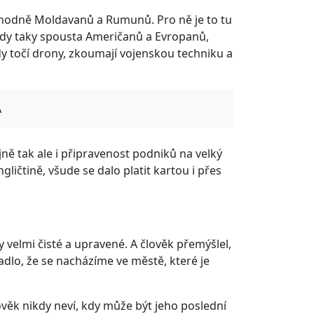
y hodně Moldavanů a Rumunů. Pro ně je to tu
 tady taky spousta Američanů a Evropanů,
tady točí drony, zkoumají vojenskou techniku a
A
jně tak ale i připravenost podniků na velký
ličtině, všude se dalo platit kartou i přes
velmi čisté a upravené. A člověk přemýšlel,
padlo, že se nacházíme ve městě, které je
lověk nikdy neví, kdy může být jeho poslední