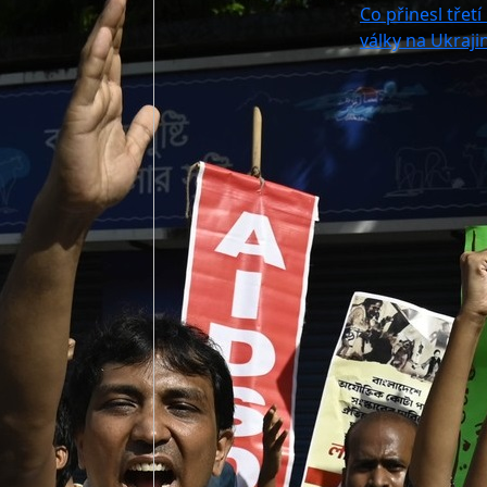
Co přinesl třetí
války na Ukraji