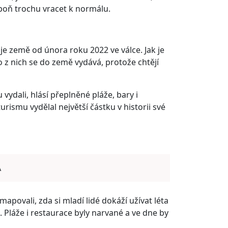
spoň trochu vracet k normálu.
e je země od února roku 2022 ve válce. Jak je
o z nich se do země vydává, protože chtějí
ydali, hlásí přeplněné pláže, bary i
urismu vydělal největší částku v historii své
A
povali, zda si mladí lidé dokáží užívat léta
la. Pláže i restaurace byly narvané a ve dne by