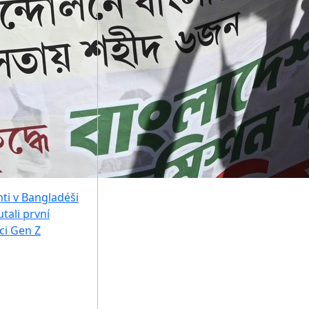
ti v Bangladéši
tali první
ci Gen Z