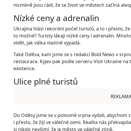
nicméně jsou rádi, že se život ve městech začíná ale
Nízké ceny a adrenalin
Ukrajina hlásí rekordní počet turistů, a to i přesto, ž
to možné? Turisty lákají nízké ceny i adrenalin. Mnoh
vidět, jak válka vlastně vypadá.
Také Oděsa, kam jsme se s redakcí Bold News v srpnu v
restaurace. Kyjev pak podle serveru Visit Ukraine na t
existence.
Ulice plné turistů
REKLAM
Do Oděsy jsme se v polovině srpna vydali, abychom zma
i přesto, že žijí ve válečné zemi. Realita nás překvapi
si nikdo nevšiml, že je město ve válečné zóně.