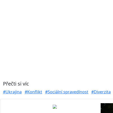
Přečti si víc
#Ukrajina
#Konflikt
#Sociální spravedlnost
#Diverzita