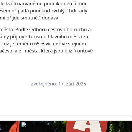
s ale kvůli narvanému podniku nemá moc
u ovšem připadá poněkud zvrhlý. "Lidi tady
 mi přijde smutné,” dodává.
á města. Podle Odboru cestovního ruchu a
hly příjmy z turismu hlavního města za
, což je téměř o 65 % víc než ve stejném
čevo, ale i města, která jsou blíž frontové
Zveřejněno:
17. září 2025