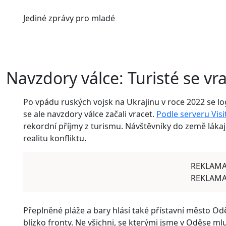
Jediné
zprávy pro mladé
Navzdory válce: Turisté se vr
Po vpádu ruských vojsk na Ukrajinu v roce 2022 se log
se ale navzdory válce začali vracet.
Podle serveru Visi
rekordní příjmy z turismu. Návštěvníky do země lákají
realitu konfliktu.
REKLAM
REKLAM
Přeplněné pláže a bary hlásí také přístavní město Oděs
blízko fronty. Ne všichni, se kterými jsme v Oděse mlu