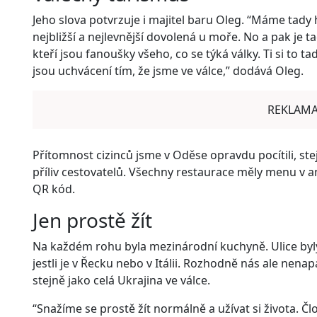
Jeho slova potvrzuje i majitel baru Oleg. “Máme tad
nejbližší a nejlevnější dovolená u moře. No a pak je
kteří jsou fanoušky všeho, co se týká války. Ti si to 
jsou uchvácení tím, že jsme ve válce,” dodává Oleg.
REKLAM
Přítomnost cizinců jsme v Oděse opravdu pocítili, ste
příliv cestovatelů. Všechny restaurace měly menu v ang
QR kód.
Jen prostě žít
Na každém rohu byla mezinárodní kuchyně. Ulice byly 
jestli je v Řecku nebo v Itálii. Rozhodně nás ale nena
stejně jako celá Ukrajina ve válce.
“Snažíme se prostě žít normálně a užívat si života. Č