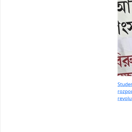
Studen
rozpou
revolu