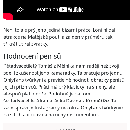
Není to ale prý jeho jediná bizarní práce. Loni hlídal
atrakce na Matějské pouti a za den v průměru tak
třikrát utíral zvratky.
Hodnocení penisů
Pětadvacetiletý Tomáš z Mělníka nám raději než svoji
sdělil zkušenost jeho kamarádky. Ta pracuje pro jednu
OnlyFans tvůrkyni a pravidelně hodnotí obrázky penisů
jejích příznivců. Práci má prý klasicky na směny, ale
alespoň platí dobře. Podobně je na tom i
šestadvacetiletá kamarádka Davida z Kroměříže. Ta
zase spravuje Instagramy několika OnlyFans tvůrkyním
na sítích a odpovídá na úchylné komentáře.