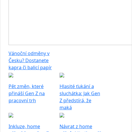
Vánoční odměny v
Česku? Dostanete
kapra či balicí papír
Pět změn, které
Hlasité ťukání a
přináší Gen Z na
sluchátka: Jak Gen
pracovní trh
Z předstírá, že
maká
Inkluze, home
Návrat z home