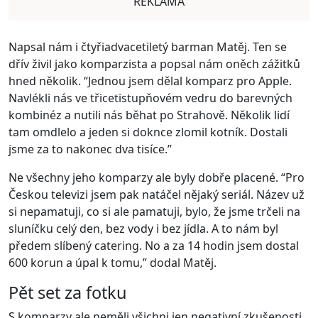
REKLAMA
Napsal nám i čtyřiadvacetiletý barman Matěj. Ten se
dřív živil jako komparzista a popsal nám oněch zážitků
hned několik. “Jednou jsem dělal komparz pro Apple.
Navlékli nás ve třicetistupňovém vedru do barevných
kombinéz a nutili nás běhat po Strahově. Několik lidí
tam omdlelo a jeden si doknce zlomil kotník. Dostali
jsme za to nakonec dva tisíce.”
Ne všechny jeho komparzy ale byly dobře placené. “Pro
Českou televizi jsem pak natáčel nějaký seriál. Název už
si nepamatuji, co si ale pamatuji, bylo, že jsme trčeli na
sluníčku celý den, bez vody i bez jídla. A to nám byl
předem slíbený catering. No a za 14 hodin jsem dostal
600 korun a úpal k tomu,” dodal Matěj.
Pět set za fotku
S komparzy ale neměli všichni jen negativní zkušenosti.