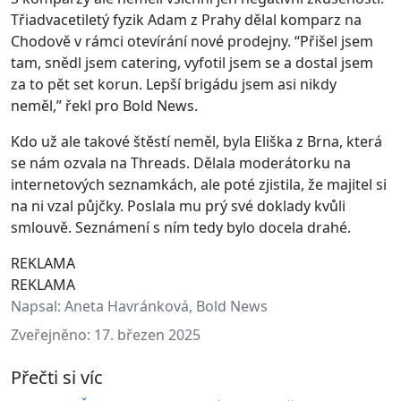
Třiadvacetiletý fyzik Adam z Prahy dělal komparz na
Chodově v rámci otevírání nové prodejny. “Přišel jsem
tam, snědl jsem catering, vyfotil jsem se a dostal jsem
za to pět set korun. Lepší brigádu jsem asi nikdy
neměl,” řekl pro Bold News.
Kdo už ale takové štěstí neměl, byla Eliška z Brna, která
se nám ozvala na Threads. Dělala moderátorku na
internetových seznamkách, ale poté zjistila, že majitel si
na ni vzal půjčky. Poslala mu prý své doklady kvůli
smlouvě. Seznámení s ním tedy bylo docela drahé.
REKLAMA
REKLAMA
Napsal:
Aneta Havránková, Bold News
Zveřejněno:
17. březen 2025
Přečti si víc