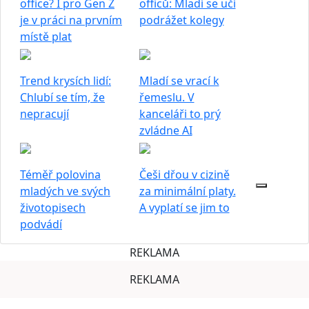
office? I pro Gen Z
officů: Mladí se učí
je v práci na prvním
podrážet kolegy
místě plat
Trend krysích lidí:
Mladí se vrací k
Chlubí se tím, že
řemeslu. V
nepracují
kanceláři to prý
zvládne AI
Téměř polovina
Češi dřou v cizině
mladých ve svých
za minimální platy.
životopisech
A vyplatí se jim to
podvádí
REKLAMA
REKLAMA