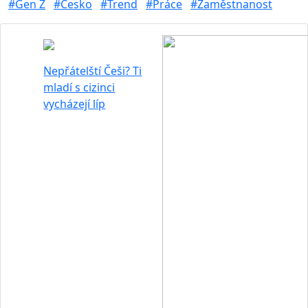
#Gen Z
#Česko
#Trend
#Práce
#Zaměstnanost
Nepřátelští Češi? Ti
mladí s cizinci
vycházejí líp