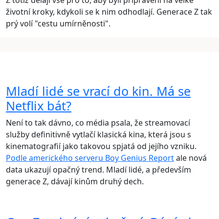
Z totiž dělají vše pro to, aby byli připraveni na velké
životní kroky, kdykoli se k nim odhodlají. Generace Z tak
prý volí "cestu umírněnosti".
Mladí lidé se vrací do kin. Má se
Netflix bát?
Není to tak dávno, co média psala, že streamovací
služby definitivně vytlačí klasická kina, která jsou s
kinematografií jako takovou spjatá od jejího vzniku.
Podle amerického serveru Boy Genius Report
ale nová
data ukazují opačný trend. Mladí lidé, a především
generace Z, dávají kinům druhý dech.