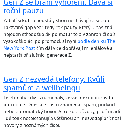
Gen Z se brání vyhoření: Dává si
roční pauzu
Zabalí si kufr a neustálý shon nechávají za sebou.
Takzvaný gap year, tedy rok pauzy, který u nás zná
nejeden středoškolák po maturitě a v zahraničí spíš
vysokoškoláci po promoci, si nyní
podle deníku The
New York Post
čím dál více dopřávají mileniálové a
nejstarší příslušníci generace Z.
Gen Z nezvedá telefony. Kvůli
spamům a wellbeingu
Telefonáty kdysi znamenaly, že vás někdo opravdu
potřebuje. Dnes ale často znamenají spam, podvod
nebo automatický hovor. A to jsou důvody, proč mladí
lidé tolik netelefonují a většinou ani nezvedají příchozí
hovory z neznámých čísel.