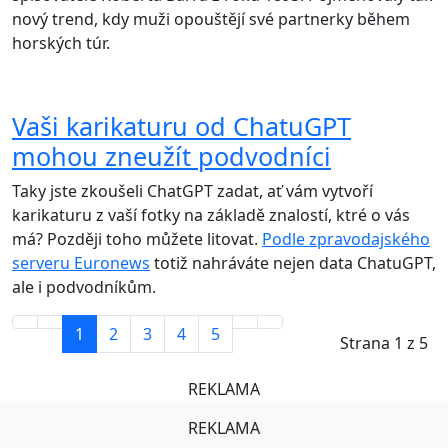
nový trend, kdy muži opouštějí své partnerky během
horských túr.
Vaši karikaturu od ChatuGPT
mohou zneužít podvodníci
Taky jste zkoušeli ChatGPT zadat, ať vám vytvoří
karikaturu z vaší fotky na základě znalostí, ktré o vás
má? Později toho můžete litovat.
Podle zpravodajského
serveru Euronews
totiž nahráváte nejen data ChatuGPT,
ale i podvodníkům.
1
2
3
4
5
Strana 1 z 5
REKLAMA
REKLAMA