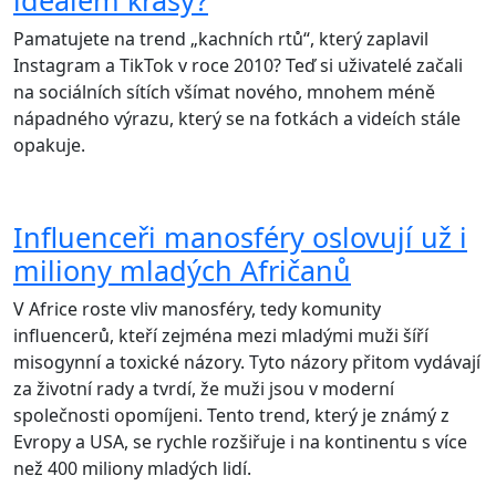
ideálem krásy?
Pamatujete na trend „kachních rtů“, který zaplavil
Instagram a TikTok v roce 2010? Teď si uživatelé začali
na sociálních sítích všímat nového, mnohem méně
nápadného výrazu, který se na fotkách a videích stále
opakuje.
Influenceři manosféry oslovují už i
miliony mladých Afričanů
V Africe roste vliv manosféry, tedy komunity
influencerů, kteří zejména mezi mladými muži šíří
misogynní a toxické názory. Tyto názory přitom vydávají
za životní rady a tvrdí, že muži jsou v moderní
společnosti opomíjeni. Tento trend, který je známý z
Evropy a USA, se rychle rozšiřuje i na kontinentu s více
než 400 miliony mladých lidí.