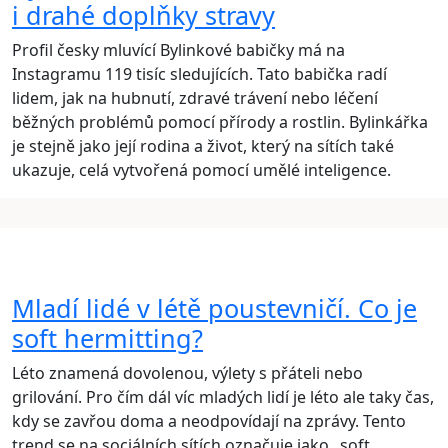
i drahé doplňky stravy
Profil česky mluvící Bylinkové babičky má na
Instagramu 119 tisíc sledujících. Tato babička radí
lidem, jak na hubnutí, zdravé trávení nebo léčení
běžných problémů pomocí přírody a rostlin. Bylinkářka
je stejně jako její rodina a život, který na sítích také
ukazuje, celá vytvořená pomocí umělé inteligence.
Mladí lidé v létě poustevničí. Co je
soft hermitting?
Léto znamená dovolenou, výlety s přáteli nebo
grilování. Pro čím dál víc mladých lidí je léto ale taky čas,
kdy se zavřou doma a neodpovídají na zprávy. Tento
trend se na sociálních sítích označuje jako „soft