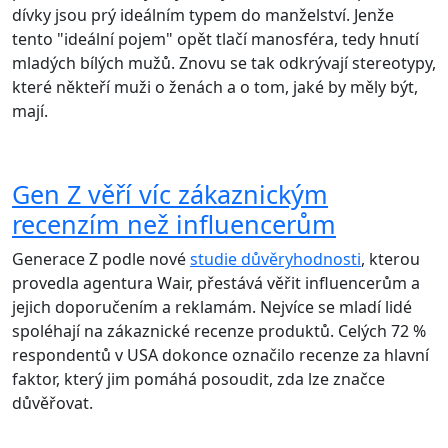
dívky jsou prý ideálním typem do manželství. Jenže
tento "ideální pojem" opět tlačí manosféra, tedy hnutí
mladých bílých mužů. Znovu se tak odkrývají stereotypy,
které někteří muži o ženách a o tom, jaké by měly být,
mají.
Gen Z věří víc zákaznickým
recenzím než influencerům
Generace Z podle nové
studie důvěryhodnosti
, kterou
provedla agentura Wair, přestává věřit influencerům a
jejich doporučením a reklamám. Nejvíce se mladí lidé
spoléhají na zákaznické recenze produktů. Celých 72 %
respondentů v USA dokonce označilo recenze za hlavní
faktor, který jim pomáhá posoudit, zda lze značce
důvěřovat.