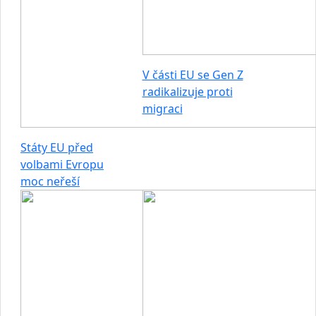
V části EU se Gen Z
radikalizuje proti
migraci
Státy EU před
volbami Evropu
moc neřeší