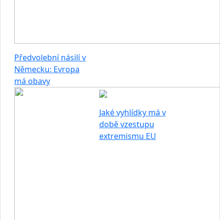
Předvolební násilí v
Německu: Evropa
má obavy
Jaké vyhlídky má v
době vzestupu
extremismu EU