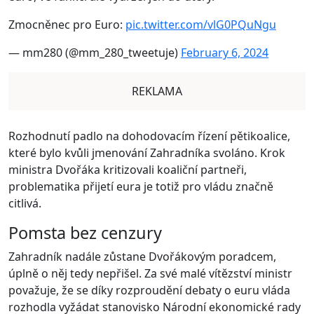
Zmocněnec pro Euro:
pic.twitter.com/vlG0PQuNgu
— mm280 (@mm_280_tweetuje)
February 6, 2024
REKLAMA
Rozhodnutí padlo na dohodovacím řízení pětikoalice,
které bylo kvůli jmenování Zahradníka svoláno. Krok
ministra Dvořáka kritizovali koaliční partneři,
problematika přijetí eura je totiž pro vládu značně
citlivá.
Pomsta bez cenzury
Zahradník nadále zůstane Dvořákovým poradcem,
úplně o něj tedy nepřišel. Za své malé vítězství ministr
považuje, že se díky rozproudění debaty o euru vláda
rozhodla vyžádat stanovisko Národní ekonomické rady