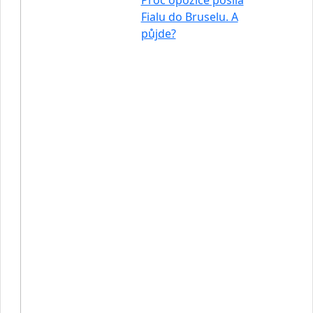
Proč opozice posílá
Fialu do Bruselu. A
půjde?