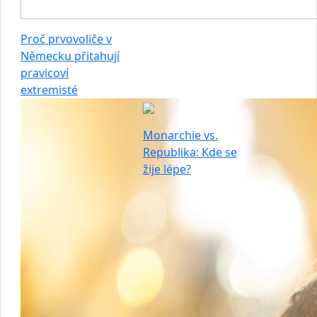
Proč prvovoliče v
Německu přitahují
pravicoví
extremisté
Monarchie vs.
Republika: Kde se
žije lépe?