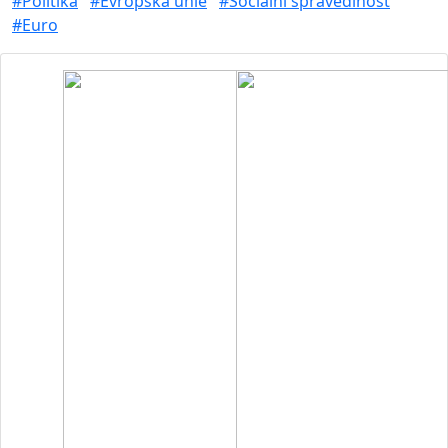
#Politika
#Evropská unie
#Sociální spravedlnost
#Euro