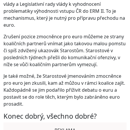
vlády a Legislativní rady vlády k vyhodnocení
problematiky výhodnosti vstupu ČR do ERM II. To je
mechanismus, který je nutný pro přípravu přechodu na
euro.
Zrušení pozice zmocněnce pro euro můžeme ze strany
koaličních partnerů vnímat jako takovou malou pomstu
či spíš zdvižený ukazovák Starostům. Starostové v
posledních týdnech přešli do komunikační ofenzivy, v
níže se vůči koaličním partnerům vymezují.
Je také možné, že Starostové jmenováním zmocněnce
pro euro jen zkusili, kam až můžou v rámci koalice zajít.
Každopádně se jim podařilo přiživit debatu o euru a
postavit se do role těch, kterým bylo zabráněno euro
prosadit.
Konec dobrý, všechno dobré?