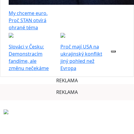
My chceme euro.
Proč STAN otvírá
ohrané téma
Slováci v Česku:
Proč mají USA na
Demonstracím
ukrajinský konflikt
fandíme, ale
jiný pohled než
změnu nečekáme
Evropa
REKLAMA
REKLAMA