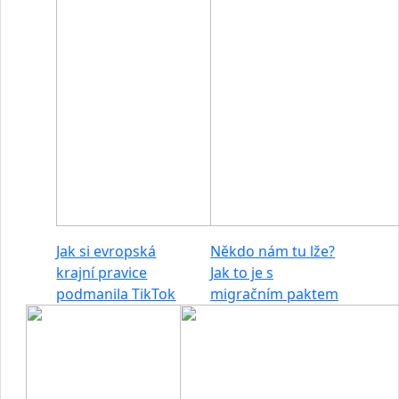
Jak si evropská
Někdo nám tu lže?
krajní pravice
Jak to je s
podmanila TikTok
migračním paktem