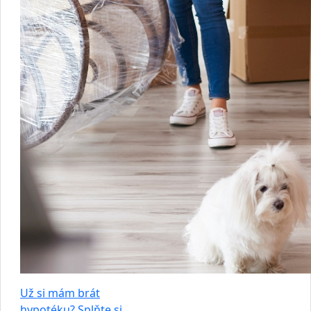
Už si mám brát
hypotéku? Splňte si