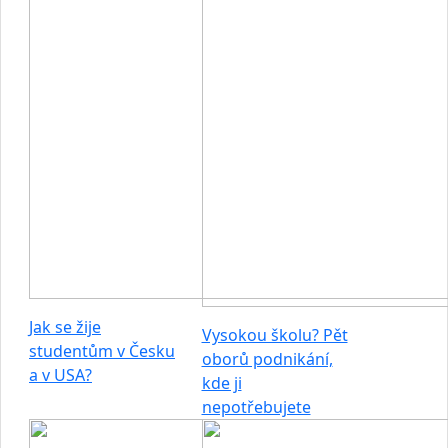
Jak se žije
Vysokou školu? Pět
studentům v Česku
oborů podnikání,
a v USA?
kde ji
nepotřebujete