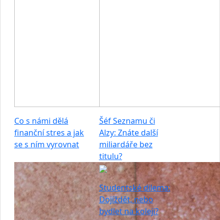
Co s námi dělá
Šéf Seznamu či
finanční stres a jak
Alzy: Znáte další
se s ním vyrovnat
miliardáře bez
titulu?
Studentské dilema:
Dojíždět, nebo
bydlet na koleji?