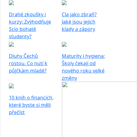
Drahé zkoušky i
Cla jako zbraň?
kurzy: Zvýhodňuje
Jaké jsou jejich
Scio bohaté
klady a zápory
studenty?
Dluhy Čechů
Maturity i hygiena:
rostou. Co nutí k
Školy čekají od
půjčkám mladé?
nového roku velké
změny
10 knih o financích,
které byste si měli
přečíst