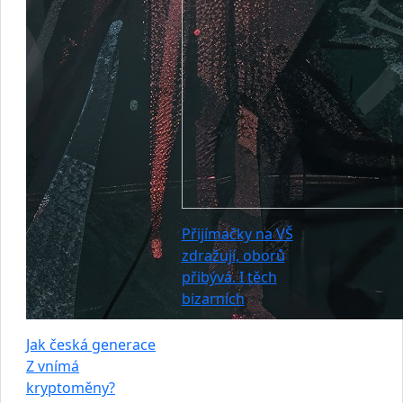
Přijímačky na VŠ
zdražují, oborů
přibývá. I těch
bizarních
Jak česká generace
Z vnímá
kryptoměny?