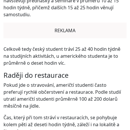
navštěvují přednášky a semináře v průměru 10 až 15
hodin týdně, přičemž dalších 15 až 25 hodin věnují
samostudiu.
REKLAMA
Celkově tedy český student tráví 25 až 40 hodin týdně
na studijních aktivitách, u amerického studenta je to
průměrně o deset hodin víc.
Raději do restaurace
Pokud jde o stravování, američtí studenti často
preferují rychlé občerstvení a restaurace. Podle studií
utratí američtí studenti průměrně 100 až 200 dolarů
měsíčně na jídle.
Čas, který při tom stráví v restauracích, se pohybuje
kolem pěti až deseti hodin týdně, záleží i na lokalitě a