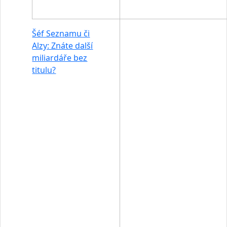
Šéf Seznamu či
Alzy: Znáte další
miliardáře bez
titulu?