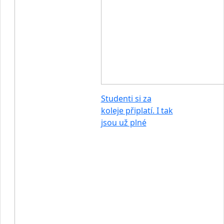
Studenti si za
koleje připlatí. I tak
jsou už plné