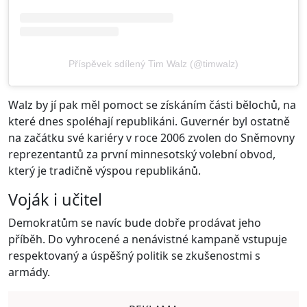
Příspěvek sdílený Tim Walz (@timwalz)
Walz by jí pak měl pomoct se získáním části bělochů, na
které dnes spoléhají republikáni. Guvernér byl ostatně
na začátku své kariéry v roce 2006 zvolen do Sněmovny
reprezentantů za první minnesotský volební obvod,
který je tradičně výspou republikánů.
Voják i učitel
Demokratům se navíc bude dobře prodávat jeho
příběh. Do vyhrocené a nenávistné kampaně vstupuje
respektovaný a úspěšný politik se zkušenostmi s
armády.