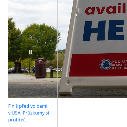
Finiš před volbami
v USA: Průzkumy si
protiřečí