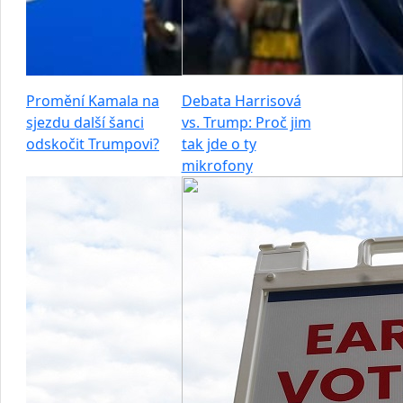
Promění Kamala na
Debata Harrisová
sjezdu další šanci
vs. Trump: Proč jim
odskočit Trumpovi?
tak jde o ty
mikrofony