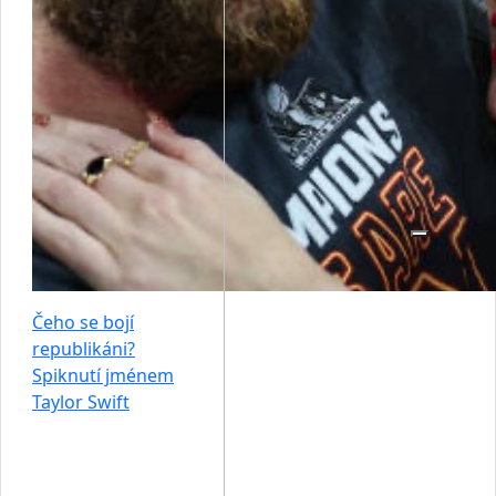
Čeho se bojí
republikáni?
Spiknutí jménem
Taylor Swift