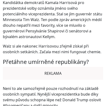
Kandidátka demokratů Kamala Harrisová pro
prezidentské volby oznámila jméno svého
potenciálního viceprezidenta. Stal se jím guvernér státu
Minnesota Tim Walz. Ten podle zpráv amerických médií
dlouho nepatřil mezi favority, více se mluvilo o
guvernérovi Pensylvánie Shapirovi či senátorovi a
bývalém astronautovi Kellym.
Walz si ale nakonec Harrisovou zřejmě získal při
osobních setkáních. Začala mezi nimi fungovat chemie.
Přetáhne umírněné republikány?
REKLAMA
Není to ale samozřejmě pouze rozhodnutí na základě
osobních sympatií. Nynější viceprezidentka bude díky
svému původu schopna lépe než Donald Trump oslovit
Afroameričany a další minority.