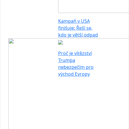
Kampaň v USA
finišuje: Řeší se,
kdo je větší odpad
Proč je vítězství
Trumpa
nebezpečím pro
východ Evropy