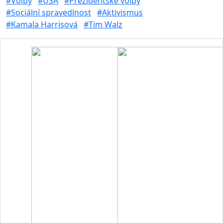
#Volby
#USA
#Prezidentské volby
#Sociální spravedlnost
#Aktivismus
#Kamala Harrisová
#Tim Walz