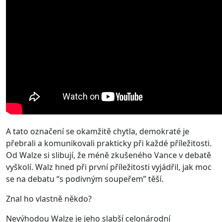
A tato označení se okamžitě chytla, demokraté je
přebrali a komunikovali prakticky při každé příležitosti.
Od Walze si slibují, že méně zkušeného Vance v debatě
vyškolí. Walz hned při první příležitosti vyjádřil, jak moc
se na debatu “s podivným soupeřem” těší.
Znal ho vlastně někdo?
Nevýhodou Walze je jeho slabší celonárodní