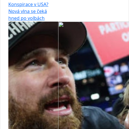
Konspirace v USA?
Nová vlna se čeká
hned po volbách