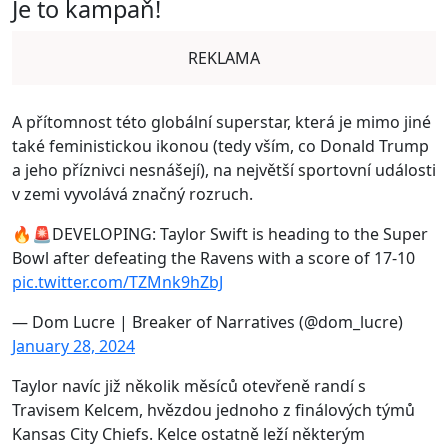
Je to kampaň!
REKLAMA
A přítomnost této globální superstar, která je mimo jiné
také feministickou ikonou (tedy vším, co Donald Trump
a jeho příznivci nesnášejí), na největší sportovní události
v zemi vyvolává značný rozruch.
🔥🚨DEVELOPING: Taylor Swift is heading to the Super
Bowl after defeating the Ravens with a score of 17-10
pic.twitter.com/TZMnk9hZbJ
— Dom Lucre | Breaker of Narratives (@dom_lucre)
January 28, 2024
Taylor navíc již několik měsíců otevřeně randí s
Travisem Kelcem, hvězdou jednoho z finálových týmů
Kansas City Chiefs. Kelce ostatně leží některým