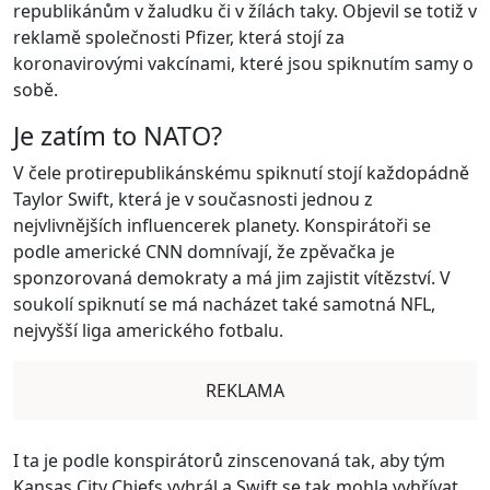
republikánům v žaludku či v žílách taky. Objevil se totiž v
reklamě společnosti Pfizer, která stojí za
koronavirovými vakcínami, které jsou spiknutím samy o
sobě.
Je zatím to NATO?
V čele protirepublikánskému spiknutí stojí každopádně
Taylor Swift, která je v současnosti jednou z
nejvlivnějších influencerek planety. Konspirátoři se
podle americké CNN domnívají, že zpěvačka je
sponzorovaná demokraty a má jim zajistit vítězství. V
soukolí spiknutí se má nacházet také samotná NFL,
nejvyšší liga amerického fotbalu.
REKLAMA
I ta je podle konspirátorů zinscenovaná tak, aby tým
Kansas City Chiefs vyhrál a Swift se tak mohla vyhřívat