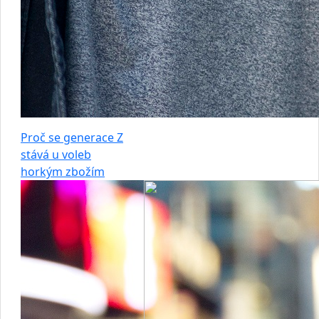
Proč se generace Z
stává u voleb
horkým zbožím