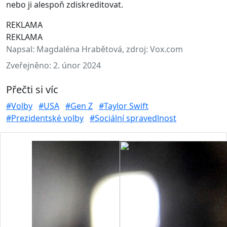
nebo ji alespoň zdiskreditovat.
REKLAMA
REKLAMA
Napsal:
Magdaléna Hrabětová, zdroj: Vox.com
Zveřejněno:
2. únor 2024
Přečti si víc
#Volby
#USA
#Gen Z
#Taylor Swift
#Prezidentské volby
#Sociální spravedlnost