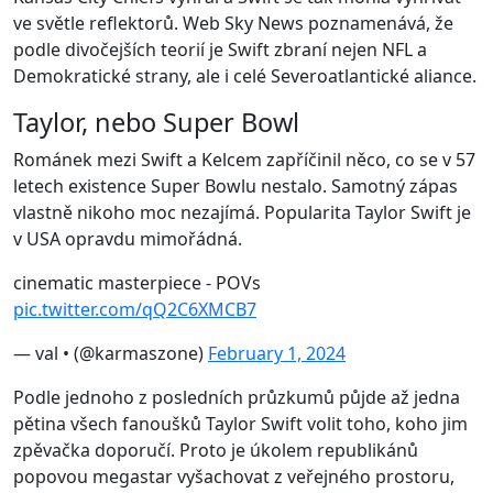
ve světle reflektorů. Web Sky News poznamenává, že
podle divočejších teorií je Swift zbraní nejen NFL a
Demokratické strany, ale i celé Severoatlantické aliance.
Taylor, nebo Super Bowl
Románek mezi Swift a Kelcem zapříčinil něco, co se v 57
letech existence Super Bowlu nestalo. Samotný zápas
vlastně nikoho moc nezajímá. Popularita Taylor Swift je
v USA opravdu mimořádná.
cinematic masterpiece - POVs
pic.twitter.com/qQ2C6XMCB7
— val • (@karmaszone)
February 1, 2024
Podle jednoho z posledních průzkumů půjde až jedna
pětina všech fanoušků Taylor Swift volit toho, koho jim
zpěvačka doporučí. Proto je úkolem republikánů
popovou megastar vyšachovat z veřejného prostoru,