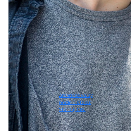
Americké volby
podle TikToku:
Stornuj tátu