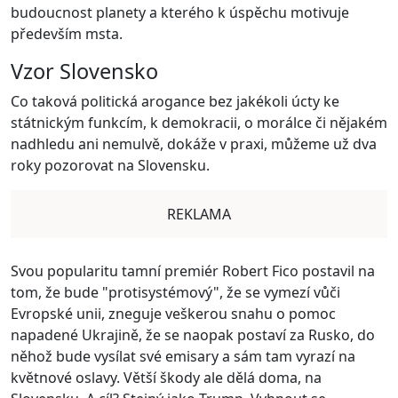
budoucnost planety a kterého k úspěchu motivuje
především msta.
Vzor Slovensko
Co taková politická arogance bez jakékoli úcty ke
státnickým funkcím, k demokracii, o morálce či nějakém
nadhledu ani nemulvě, dokáže v praxi, můžeme už dva
roky pozorovat na Slovensku.
REKLAMA
Svou popularitu tamní premiér Robert Fico postavil na
tom, že bude "protisystémový", že se vymezí vůči
Evropské unii, zneguje veškerou snahu o pomoc
napadené Ukrajině, že se naopak postaví za Rusko, do
něhož bude vysílat své emisary a sám tam vyrazí na
květnové oslavy. Větší škody ale dělá doma, na