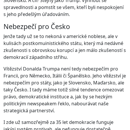
Slovensku. A cíl? Stejný jako Trump. Vyhnout se
spravedlnosti a pomstít se všem, kteří byli nespokojení
s jeho předešlým úřadováním.
Nebezpečí pro Česko
Jenže tady už se to nekoná v americké noblese, ale v
kulisách postkomuinistického státu, který má nedávné
zkušenosti s obrovskou korupcí a jen málo zkušeností s
demokracií západního střihu.
Vítězství Donalda Trumpa není tedy nebezpečím pro
Francii, pro Německo, Itálii či Španělsko. Jeho vítězství je
nebezpečím pro státy, jako je Slovensko, Maďarsko, ale
taky Česko. I tady máme totiž silné tendence omezovat
právo, demokratické instituce a, jak by se hezkým
politickým newspeakem řeklo, nabourávat naše
strategická partnerství.
I zde už samozřejmě za 35 let demokracie funguje
jakýsi systém protivah, ale nefunguje dostatečně