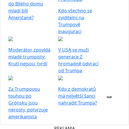
do Bílého domu
mladí bílí
Kdo všechno se
Američané?
zviditelní na
Trumpově
inauguraci
Moderátor zpovídá
V USA se muži
mladé trumpisty:
generace Z
Krutí nejsou, tvrdí
hromadně odvrací
od Trumpa
Za Trumpovou
Kdo z demokratů
touhou po
má největší šanci
Grónsku jsou
nahradit Trumpa?
nerosty, potvrzuje
amerikanista
REKLAMA