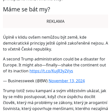
Máme se bát my?
REKLAMA
Úplně v klidu ovšem nemůžou být země, kde
demokratické principy ještě úplně zakořeněné nejsou. A
to včetně České republiky.
A second Trump administration could be a disaster for
Europe. It might also—finally—shake the continent out
of its inaction
https://t.co/KujR3y2Vys
— Businessweek (@BW)
November 13, 2024
Trump totiž svou kampaní a svým vítězstvím ukázal, jak
by se mělo postupovat, když chce úspěchu docílit
člověk, který má problémy se zákony, který je arogantní
šovinista, který opovrhuje menšinami, kterého nezajímá