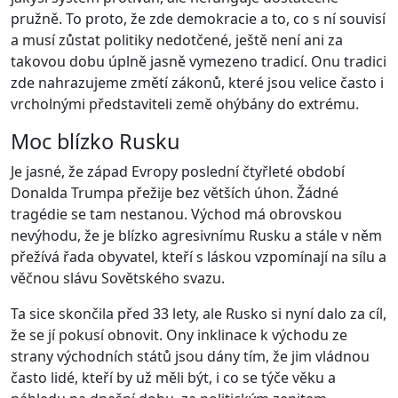
pružně. To proto, že zde demokracie a to, co s ní souvisí
a musí zůstat politiky nedotčené, ještě není ani za
takovou dobu úplně jasně vymezeno tradicí. Onu tradici
zde nahrazujeme změtí zákonů, které jsou velice často i
vrcholnými představiteli země ohýbány do extrému.
Moc blízko Rusku
Je jasné, že západ Evropy poslední čtyřleté období
Donalda Trumpa přežije bez větších úhon. Žádné
tragédie se tam nestanou. Východ má obrovskou
nevýhodu, že je blízko agresivnímu Rusku a stále v něm
přežívá řada obyvatel, kteří s láskou vzpomínají na sílu a
věčnou slávu Sovětského svazu.
Ta sice skončila před 33 lety, ale Rusko si nyní dalo za cíl,
že se jí pokusí obnovit. Ony inklinace k východu ze
strany východních států jsou dány tím, že jim vládnou
často lidé, kteří by už měli být, i co se týče věku a