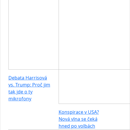
Debata Harrisová
vs. Trump: Proč jim
tak jde o ty
mikrofony
Konspirace v USA?
Nová vlna se čeká
hned po volbách