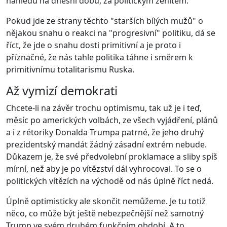
náhledu na dnešní dobu, za politickým zenitem.
Pokud jde ze strany těchto "starších bílých mužů" o
nějakou snahu o reakci na "progresivní" politiku, dá se
říct, že jde o snahu dosti primitivní a je proto i
příznačné, že nás tahle politika táhne i směrem k
primitivnímu totalitarismu Ruska.
Až vymizí demokrati
Chcete-li na závěr trochu optimismu, tak už je i teď,
měsíc po amerických volbách, ze všech vyjádření, plánů
a i z rétoriky Donalda Trumpa patrné, že jeho druhý
prezidentský mandát žádný zásadní extrém nebude.
Důkazem je, že své předvolební proklamace a sliby spíš
mírní, než aby je po vítězství dál vyhrocoval. To se o
politických vítězích na východě od nás úplně říct nedá.
Úplně optimisticky ale skončit nemůžeme. Je tu totiž
něco, co může být ještě nebezpečnější než samotný
Trump ve svém druhém funkčním období. A to