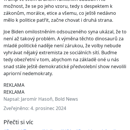
možnost, že se po jeho vzoru, tedy s despektem k
zákonům, morálce, etice a všemu, co ještě nedávno
mělo k politice patřit, začne chovat i druhá strana.
Joe Biden omilostněním odsouzeného syna ukázal, že to
není až takový problém. A výměna těchto dinosaurů za
mladé politické naděje není zárukou, že volby nebude
vyhrávat nějaký extremista ze sociálních sítí. Buďme
tedy obezřetní v tom, abychom na základě oné u nás
snad stále ještě demokratické předvolební show nevolili
apriorní nedemokraty.
REKLAMA
REKLAMA
Napsal:
Jaromír Hasoň, Bold News
Zveřejněno:
4. prosinec 2024
Přečti si víc