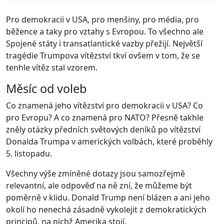
Pro demokracii v USA, pro menšiny, pro média, pro
běžence a taky pro vztahy s Evropou. To všechno ale
Spojené státy i transatlantické vazby přežijí. Největší
tragédie Trumpova vítězství tkví ovšem v tom, že se
tenhle vítěz stal vzorem.
Měsíc od voleb
Co znamená jeho vítězství pro demokracii v USA? Co
pro Evropu? A co znamená pro NATO? Přesně takhle
zněly otázky předních světových deníků po vítězství
Donalda Trumpa v amerických volbách, které proběhly
5. listopadu.
Všechny výše zmíněné dotazy jsou samozřejmě
relevantní, ale odpověď na ně zní, že můžeme být
poměrně v klidu. Donald Trump není blázen a ani jeho
okolí ho nenechá zásadně vykolejit z demokratických
principů, na nichž Amerika stojí.