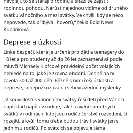
nevolají, to se starají o rodinu a snaží se zajistit
rodinnou pohodu. Nárůst najednou vidíme od druhého
svátku vánočního a mezi svátky. Ve chvíli, kdy se něco
nepovede, tak přibývá i hovorů,“ řekla Bold News
Kubáňková
Deprese a úzkosti
Linka bezpečí, která je určená pro děti a teenagery do
18 let a pro studenty až do 26 let zaznamenává podle
mluvčí Michaely Klofcové pravidelný počet volajících
nehledě na to, jaké je zrovna období. Denně na ní
zavolá 300 až 400 dětí. Běžně s nimi řeší úzkosti a
deprese, sebepožkozování i sebevražedné myšlenky.
„V souvislosti s vánočními svátky řeší děti před Vánoci
například napětí v rodině, také trávení samotných
svátků v rodinách, kde jsou rodiče čerstvě rozvedeni, či
rozejití, a kvůli tomu třeba budou trávit svátky jen s
jedním z rodičů. Po svátcích se objevuje téma