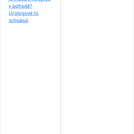
v pohodě?
Urologové to
schvalují