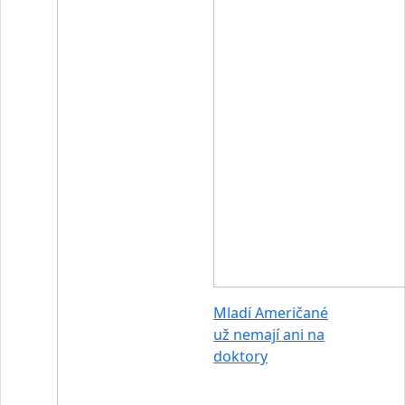
Mladí Američané
už nemají ani na
doktory