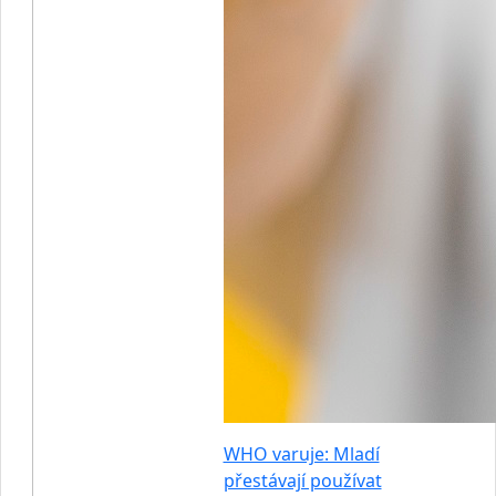
WHO varuje: Mladí
přestávají používat