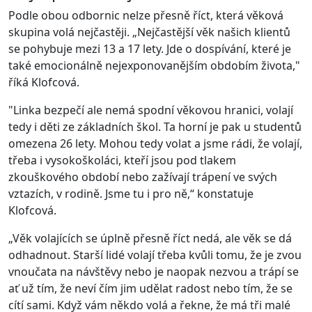
Podle obou odbornic nelze přesně říct, která věková
skupina volá nejčastěji. „Nejčastější věk našich klientů
se pohybuje mezi 13 a 17 lety. Jde o dospívání, které je
také emocionálně nejexponovanějším obdobím života,"
říká Klofcová.
"Linka bezpečí ale nemá spodní věkovou hranici, volají
tedy i děti ze základních škol. Ta horní je pak u studentů
omezena 26 lety. Mohou tedy volat a jsme rádi, že volají,
třeba i vysokoškoláci, kteří jsou pod tlakem
zkouškového období nebo zažívají trápení ve svých
vztazích, v rodině. Jsme tu i pro ně,“ konstatuje
Klofcová.
„Věk volajících se úplně přesně říct nedá, ale věk se dá
odhadnout. Starší lidé volají třeba kvůli tomu, že je zvou
vnoučata na návštěvy nebo je naopak nezvou a trápí se
ať už tím, že neví čím jim udělat radost nebo tím, že se
cítí sami. Když vám někdo volá a řekne, že má tři malé