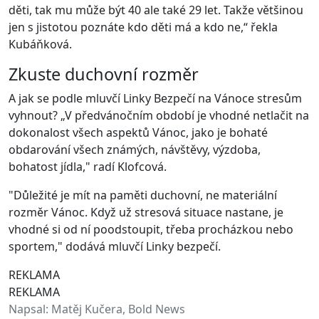
děti, tak mu může být 40 ale také 29 let. Takže většinou
jen s jistotou poznáte kdo děti má a kdo ne,“ řekla
Kubáňková.
Zkuste duchovní rozměr
A jak se podle mluvčí Linky Bezpečí na Vánoce stresům
vyhnout? „V předvánočním období je vhodné netlačit na
dokonalost všech aspektů Vánoc, jako je bohaté
obdarování všech známých, návštěvy, výzdoba,
bohatost jídla," radí Klofcová.
"Důležité je mít na paměti duchovní, ne materiální
rozměr Vánoc. Když už stresová situace nastane, je
vhodné si od ní poodstoupit, třeba procházkou nebo
sportem," dodává mluvčí Linky bezpečí.
REKLAMA
REKLAMA
Napsal:
Matěj Kučera, Bold News