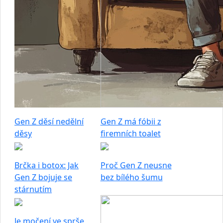
Gen Z děsí nedělní
Gen Z má fóbii z
děsy
firemních toalet
Brčka i botox: Jak
Proč Gen Z neusne
Gen Z bojuje se
bez bílého šumu
stárnutím
Je močení ve sprše