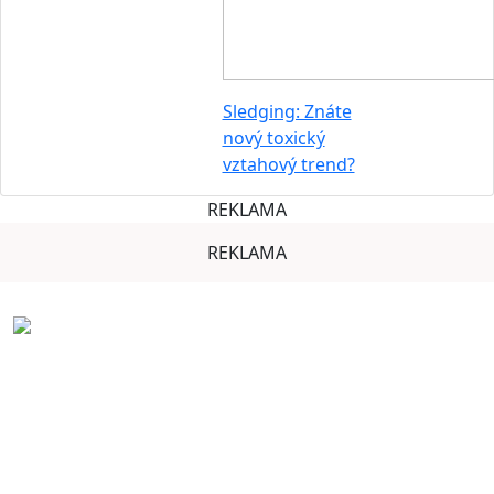
Sledging: Znáte
nový toxický
vztahový trend?
REKLAMA
REKLAMA