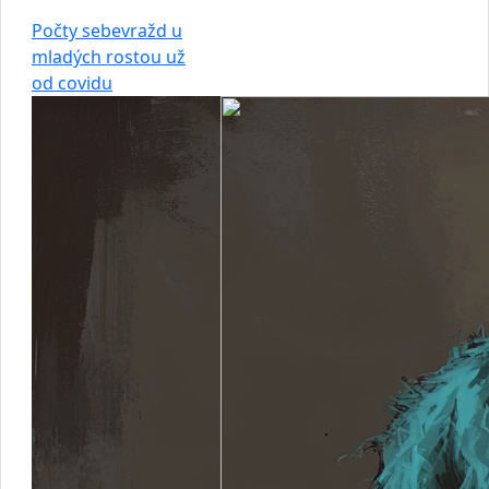
Počty sebevražd u
mladých rostou už
od covidu