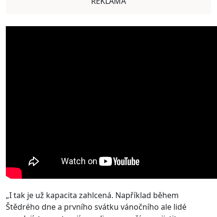
REKLAMA
„I tak je už kapacita zahlcená. Například během
Štědrého dne a prvního svátku vánočního ale lidé