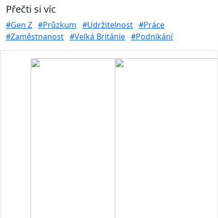
Přečti si víc
#Gen Z
#Průzkum
#Udržitelnost
#Práce
#Zaměstnanost
#Velká Británie
#Podnikání