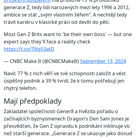
britskými dospělými
má přibližně 75 % příslušníků
generace Z, tedy lidí narozených mezi lety 1996 a 2012,
ambice se stát „svým vlastním šéfem“. A nechtějí tedy
trávit kariéru v klasické práci od devíti do pěti.
Most Gen Z Brits want to 'be their own boss' — but one
expert says they'll face a reality check
https://t.co/7ljlg53atD
— CNBC Make It (@CNBCMakeIt)
September 13, 2024
Navíc 77 % z nich věří ve své schopnosti založit a vést
úspěšný podnik a 39 % tvrdí, že k tomu potřebují jen
chytrý telefon.
Mají předpoklady
Zakladatel společnosti Gener8 a hvězda pořadu o
začínajících byznysmenech Dragon’s Den Sam Jones je
přesvědčen, že Gen Z opravdu k podnikání inklinuje víc
než starší generace. „Generace Z se ukazuje jako dosud