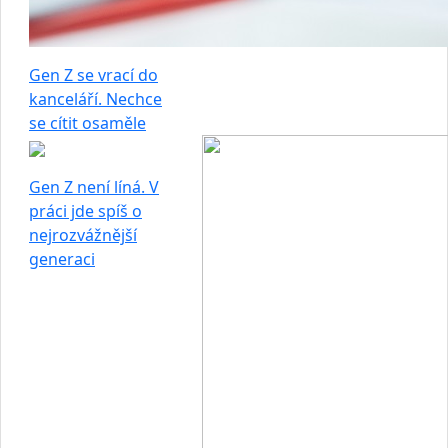
Gen Z se vrací do
kanceláří. Nechce
se cítit osaměle
Gen Z není líná. V
práci jde spíš o
nejrozvážnější
generaci