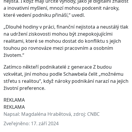
nejistá. I když mají určité výhody, jako je digitální znalost
a inovativní myšlení, mnozí mohou podcenit nároky,
které vedení podniku přináší,“ uvedl.
„Dlouhé hodiny v práci, finanční nejistota a neustálý tlak
na udržení ziskovosti mohou být znepokojujícími
realitami, které se mohou dostat do konfliktu s jejich
touhou po rovnováze mezi pracovním a osobním
životem.“
Zatímco někteří podnikatelé z generace Z budou
vzkvétat, jiní mohou podle Schawbela čelit „možnému
střetu s realitou“, když nároky podnikání narazí na jejich
životní preference.
REKLAMA
REKLAMA
Napsal:
Magdaléna Hrabětová, zdroj: CNBC
Zveřejněno:
17. září 2024