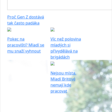
Proč Gen Z dostává
tak často padáka
Pokec na
Víc než polovina
pracovišti? Mladí se
mladých si
mu snaží vyhnout
přivydělává na
brigádách
Nejsou místa.
Mladí Britové
nemají kde
pracovat