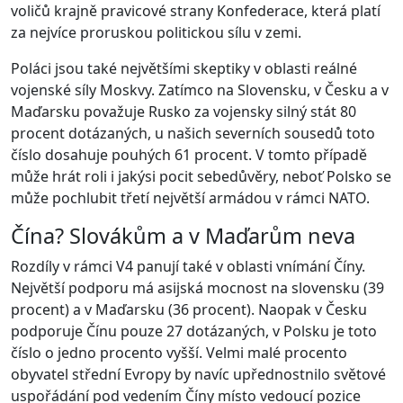
voličů krajně pravicové strany Konfederace, která platí
za nejvíce proruskou politickou sílu v zemi.
Poláci jsou také největšími skeptiky v oblasti reálné
vojenské síly Moskvy. Zatímco na Slovensku, v Česku a v
Maďarsku považuje Rusko za vojensky silný stát 80
procent dotázaných, u našich severních sousedů toto
číslo dosahuje pouhých 61 procent. V tomto případě
může hrát roli i jakýsi pocit sebedůvěry, neboť Polsko se
může pochlubit třetí největší armádou v rámci NATO.
Čína? Slovákům a v Maďarům neva
Rozdíly v rámci V4 panují také v oblasti vnímání Číny.
Největší podporu má asijská mocnost na slovensku (39
procent) a v Maďarsku (36 procent). Naopak v Česku
podporuje Čínu pouze 27 dotázaných, v Polsku je toto
číslo o jedno procento vyšší. Velmi malé procento
obyvatel střední Evropy by navíc upřednostnilo světové
uspořádání pod vedením Číny místo vedoucí pozice