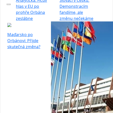
Analytička: Ficův
Slováci v Česku:
hlas v EU po
Demonstracím
prohře Orbána
fandíme, ale
zeslábne
změnu nečekáme
Maďarsko po
Orbánovi: Přijde
skutečná změna?