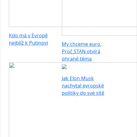
Kdo má v Evropě
nejblíž k Putinovi
My chceme euro.
Proč STAN otvírá
ohrané téma
Jak Elon Musk
nachytal evropské
politiky do své sítě