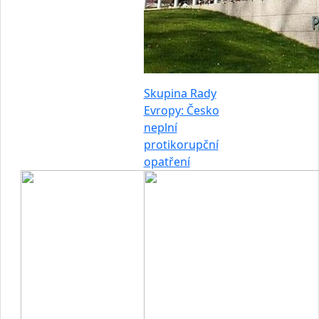
Skupina Rady
Evropy: Česko
neplní
protikorupční
opatření