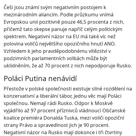
Češi jsou známí svým negativním postojem k
mezinárodním aliancím. Podle průzkumu vnímá
Evropskou unii pozitivně pouze 46,5 procenta z nich,
přičemž tato skepse panuje napříč celým politickým
spektrem. Negativní názor na EU má také víc než
polovina voličů největšího opozičního hnutí ANO.
Vzhledem k jeho pravděpodobnému vítězství v
podzimních parlamentních volbách může být
uklidněním, že až 70 procent z nich nepodporuje Rusko.
Poláci Putina nenávidí
Přestože v polské společnosti existuje silné rozdělení na
konzervativní a liberální tábor, jednu věc mají Poláci
společnou. Nemají rádi Rusko. Odpor k Moskvě
vyjádřilo až 97 procent příznivců vládnoucí Občanské
koalice premiéra Donalda Tuska, mezi voliči opoziční
strany Právo a spravedlnost jich je 90 procent.
Negativní názor na Rusko mají dokonce i tři čtvrtiny