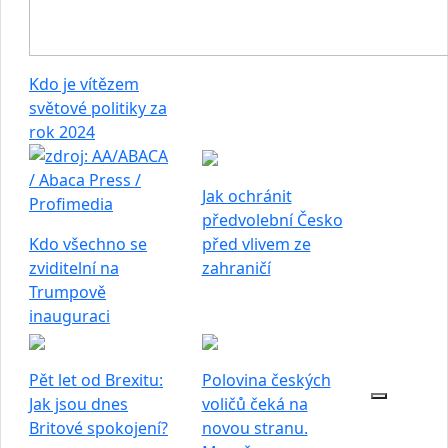
Kdo je vítězem
světové politiky za
rok 2024
Jak ochránit
předvolební Česko
Kdo všechno se
před vlivem ze
zviditelní na
zahraničí
Trumpově
inauguraci
Pět let od Brexitu:
Polovina českých
Jak jsou dnes
voličů čeká na
Britové spokojení?
novou stranu.