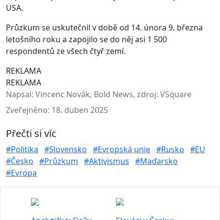
USA.
Průzkum se uskutečnil v době od 14. února 9. března
letošního roku a zapojilo se do něj asi 1 500
respondentů ze všech čtyř zemí.
REKLAMA
REKLAMA
Napsal:
Vincenc Novák, Bold News, zdroj: VSquare
Zveřejněno:
18. duben 2025
Přečti si víc
#Politika
#Slovensko
#Evropská unie
#Rusko
#EU
#Česko
#Průzkum
#Aktivismus
#Maďarsko
#Evropa