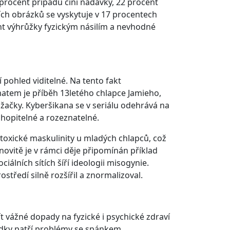
2 procent případů činí nadávky, 22 procent
ích obrázků se vyskytuje v 17 procentech
nt výhrůžky fyzickým násilím a nevhodné
pohled viditelné. Na tento fakt
matem je příběh 13letého chlapce Jamieho,
lužačky. Kyberšikana se v seriálu odehrává na
chopitelné a rozeznatelné.
toxické maskulinity u mladých chlapců, což
menovitě je v rámci děje připomínán příklad
álních sítích šíří ideologii misogynie.
tředí silně rozšířil a znormalizoval.
 vážné dopady na fyzické i psychické zdraví
sledky patří problémy se spánkem,