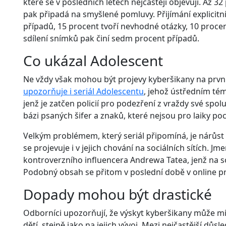
které se v posledních letech nejčastěji objevují. Až 3
pak připadá na smyšlené pomluvy. Přijímání explicitn
případů, 15 procent tvoří nevhodné otázky, 10 proce
sdílení snímků pak činí sedm procent případů.
Co ukázal Adolescent
Ne vždy však mohou být projevy kyberšikany na první 
upozorňuje i seriál Adolescentu
, jehož ústředním té
jenž je zatčen policií pro podezření z vraždy své spo
bázi psaných šifer a znaků, které nejsou pro laiky po
Velkým problémem, který seriál připomíná, je nárůst 
se projevuje i v jejich chování na sociálních sítích. J
kontroverzního influencera Andrewa Tatea, jenž na soci
Podobný obsah se přitom v poslední době v online pros
Dopady mohou být drastické
Odborníci upozorňují, že výskyt kyberšikany může mít
dětí, stejně jako na jejich vývoj. Mezi nejčastější dů