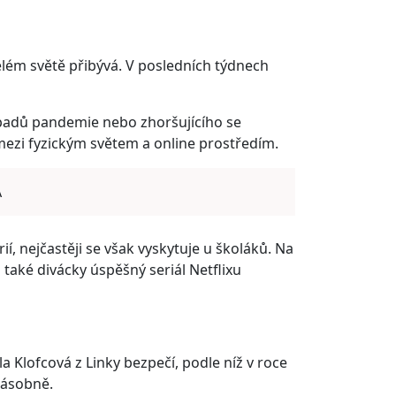
elém světě přibývá. V posledních týdnech
adů pandemie nebo zhoršujícího se
mezi fyzickým světem a online prostředím.
A
, nejčastěji se však vyskytuje u školáků. Na
aké divácky úspěšný seriál Netflixu
 Klofcová z Linky bezpečí, podle níž v roce
násobně.