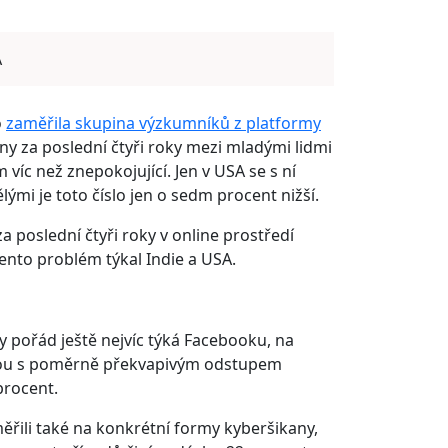
A
o
zaměřila skupina výzkumníků z platformy
kany za poslední čtyři roky mezi mladými lidmi
 víc než znepokojující. Jen v USA se s ní
ými je toto číslo jen o sedm procent nižší.
 poslední čtyři roky v online prostředí
tento problém týkal Indie a USA.
y pořád ještě nejvíc týká Facebooku, na
 jsou s poměrně překvapivým odstupem
procent.
ěřili také na konkrétní formy kyberšikany,