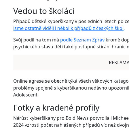
Vedou to školáci
Případů dětské kyberšikany v posledních letech po c
jsme ostatně viděli i několik případů z českých škol
.
Svůj podíl na tom má
podle Seznam Zpráv
kromě dop
psychického stavu dětí také postupné stírání hranic 
REKLAM
Online agrese se obecně týká všech věkových kategorií
problémy spojené s kyberšikanou nedávno upozornil t
Adolescent.
Fotky a kradené profily
Nárůst kyberšikany pro Bold News potvrdila i Michaela
2024 vzrostl počet nahlášených případů víc než dvoj