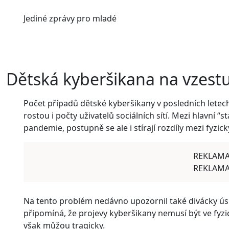
Jediné
zprávy pro mladé
Dětská kyberšikana na vzestup
Počet případů dětské kyberšikany v posledních letech 
rostou i počty uživatelů sociálních sítí. Mezi hlavní 
pandemie, postupně se ale i stírají rozdíly mezi fyzi
REKLAM
REKLAM
Na tento problém nedávno upozornil také divácky úspě
připomíná, že projevy kyberšikany nemusí být ve fyzi
však můžou tragicky.