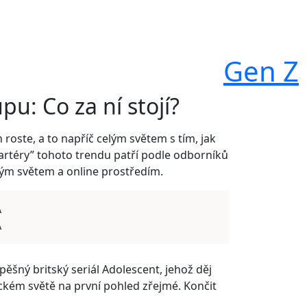
Gen Z
u: Co za ní stojí?
roste, a to napříč celým světem s tím, jak
“startéry” tohoto trendu patří podle odborníků
ckým světem a online prostředím.
A
A
šný britský seriál Adolescent, jehož děj
ckém světě na první pohled zřejmé. Končit