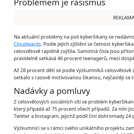
Problémem je rasismus
REKLAM
Na aktuální problémy na poli kyberšikany se nedávn
Cloudwards
. Podle jejich zjištění se četnost kyberši
celosvětově rapidně zvýšila. Samotná čísla jsou přitom
pravidelně setkává 46 procent teenagerů, mezi dospěl
Až 28 procent dětí se podle výzkumníků celosvětově za
setkalo s rasově motivovanou šikanou, nejčastěji se 
Nadávky a pomluvy
Z celosvětových sociálních sítí se problém kyberšikan
který připadá až 75 procent všech případů. Za ním
Twitter a Instagram, jejichž podíl činí dohromady 24 
Výzkumníci se v rámci svého unikátního projektu zam