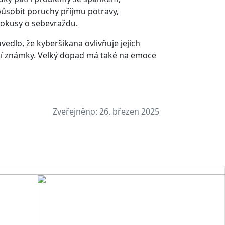
ůsobit poruchy příjmu potravy,
pokusy o sebevraždu.
dlo, že kyberšikana ovlivňuje jejich
orší známky. Velký dopad má také na emoce
Zveřejněno:
26. březen 2025