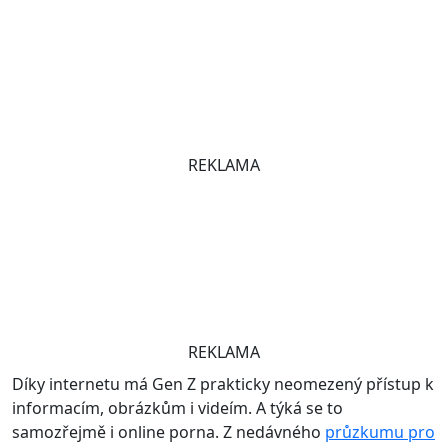
REKLAMA
REKLAMA
Díky internetu má Gen Z prakticky neomezený přístup k
informacím, obrázkům i videím. A týká se to
samozřejmě i online porna. Z nedávného
průzkumu pro