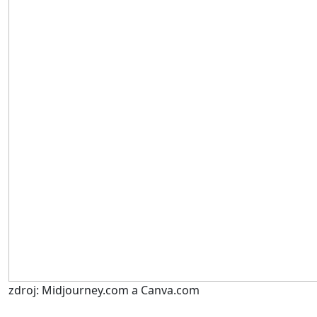
zdroj: Midjourney.com a Canva.com