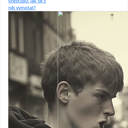
vzestupu: Jak se z
něj vymotat?