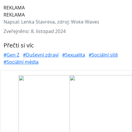
REKLAMA
REKLAMA
Napsal:
Lenka Stavreva, zdroj: Woke Waves
Zveřejněno:
8. listopad 2024
Přečti si víc
#Gen Z
#Duševní zdraví
#Sexualita
#Sociální sítě
#Sociální média