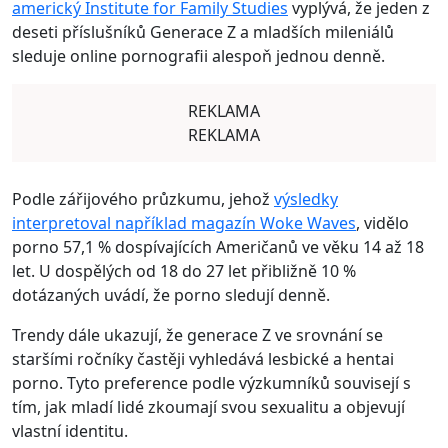
americký Institute for Family Studies
vyplývá, že jeden z
deseti příslušníků Generace Z a mladších mileniálů
sleduje online pornografii alespoň jednou denně.
REKLAMA
REKLAMA
Podle zářijového průzkumu, jehož
výsledky
interpretoval například magazín Woke Waves
, vidělo
porno 57,1 % dospívajících Američanů ve věku 14 až 18
let. U dospělých od 18 do 27 let přibližně 10 %
dotázaných uvádí, že porno sledují denně.
Trendy dále ukazují, že generace Z ve srovnání se
staršími ročníky častěji vyhledává lesbické a hentai
porno. Tyto preference podle výzkumníků souvisejí s
tím, jak mladí lidé zkoumají svou sexualitu a objevují
vlastní identitu.