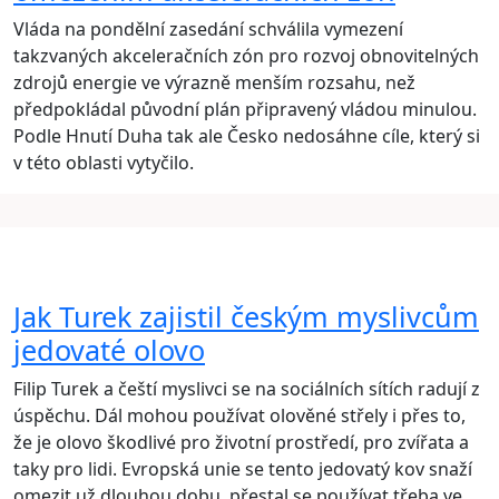
Vláda na pondělní zasedání schválila vymezení
takzvaných akceleračních zón pro rozvoj obnovitelných
zdrojů energie ve výrazně menším rozsahu, než
předpokládal původní plán připravený vládou minulou.
Podle Hnutí Duha tak ale Česko nedosáhne cíle, který si
v této oblasti vytyčilo.
Jak Turek zajistil českým myslivcům
jedovaté olovo
Filip Turek a čeští myslivci se na sociálních sítích radují z
úspěchu. Dál mohou používat olověné střely i přes to,
že je olovo škodlivé pro životní prostředí, pro zvířata a
taky pro lidi. Evropská unie se tento jedovatý kov snaží
omezit už dlouhou dobu, přestal se používat třeba ve