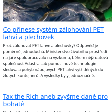
Co přinese systém zálohování PET
lahví a plechovek
Proč zálohovat PET lahve a plechovky? Odpověď je
poměrně jednoduchá. Ministerstvo životního prostředí
na jaře spolupracovalo na výzkumu, během nějž datová
společnost Adastra Lab pomocí nové technologie
sledovala pohyb nápojových PET lahví vytříděných do
žlutých kontejnerů. A výsledky byly jednoznačné.
Tax the Rich aneb zvyšme daně pro
bohaté