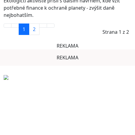
Ekologičtí aktivisté přišli s dalším návrhem, kde vzít
potřebné finance k ochraně planety - zvýšit daně
nejbohatším.
1
2
Strana 1 z 2
REKLAMA
REKLAMA