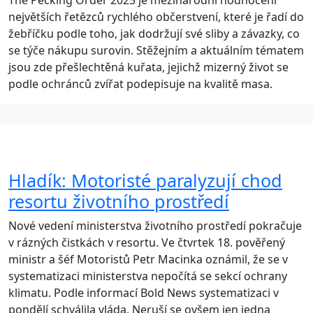
The Pecking Order 2025 je mezinárodní hodnocení
největších řetězců rychlého občerstvení, které je řadí do
žebříčku podle toho, jak dodržují své sliby a závazky, co
se týče nákupu surovin. Stěžejním a aktuálním tématem
jsou zde přešlechtěná kuřata, jejichž mizerný život se
podle ochránců zvířat podepisuje na kvalitě masa.
Hladík: Motoristé paralyzují chod
resortu životního prostředí
Nové vedení ministerstva životního prostředí pokračuje
v rázných čistkách v resortu. Ve čtvrtek 18. pověřený
ministr a šéf Motoristů Petr Macinka oznámil, že se v
systematizaci ministerstva nepočítá se sekcí ochrany
klimatu. Podle informací Bold News systematizaci v
pondělí schválila vláda. Neruší se ovšem jen jedna