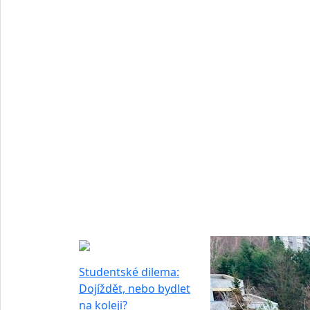
Studentské dilema:
Dojíždět, nebo bydlet
na koleji?