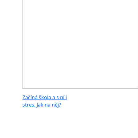
Začíná škola a s ní i
stres. Jak na něj?