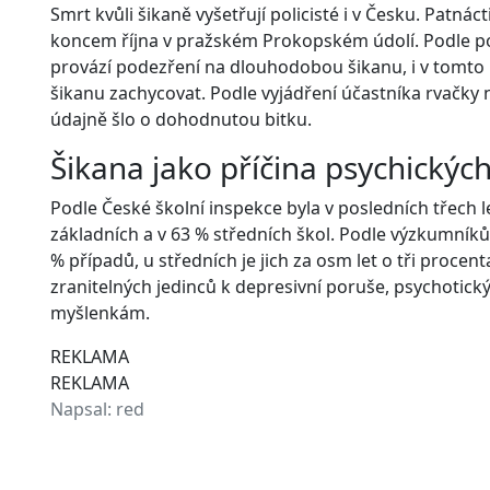
Smrt kvůli šikaně vyšetřují policisté i v Česku. Patnác
koncem října v pražském Prokopském údolí. Podle poli
provází podezření na dlouhodobou šikanu, i v tomto 
šikanu zachycovat. Podle vyjádření účastníka rvačky
údajně šlo o dohodnutou bitku.
Šikana jako příčina psychický
Podle České školní inspekce byla v posledních třech 
základních a v 63 % středních škol. Podle výzkumníků
% případů, u středních je jich za osm let o tři procen
zranitelných jedinců k depresivní poruše, psychot
myšlenkám.
REKLAMA
REKLAMA
Napsal:
red