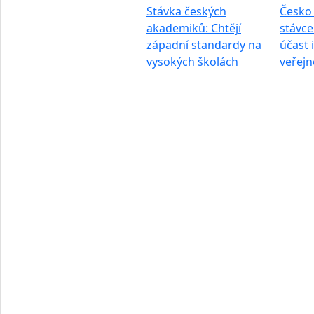
Stávka českých
Česko 
akademiků: Chtějí
stávce
západní standardy na
účast 
vysokých školách
veřejn