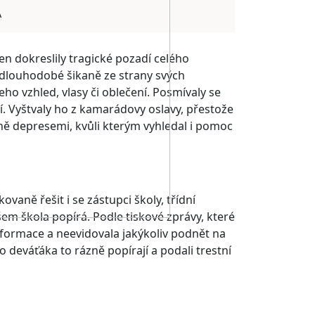
A
jen dokreslily tragické pozadí celého
 dlouhodobé šikaně ze strany svých
ho vzhled, vlasy či oblečení. Posmívaly se
. Vyštvaly ho z kamarádovy oslavy, přestože
kaně depresemi, kvůli kterým vyhledal i pomoc
vaně řešit i se zástupci školy, třídní
ovšem škola popírá. Podle tiskové zprávy, které
nformace a neevidovala jakýkoliv podnět na
o deváťáka to rázně popírají a podali trestní