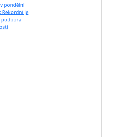
v pondělní
: Rekordní je
i podpora
osti