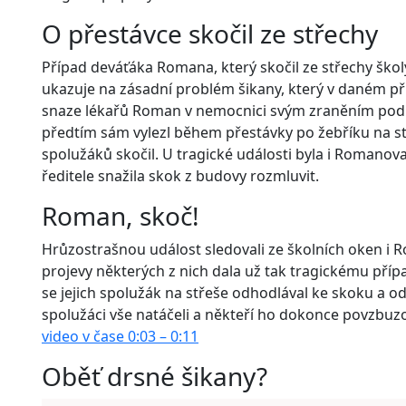
O přestávce skočil ze střechy
Případ deváťáka Romana, který skočil ze střechy ško
ukazuje na zásadní problém šikany, který v daném př
snaze lékařů Roman v nemocnici svým zraněním podle
předtím sám vylezl během přestávky po žebříku na st
spolužáků skočil. U tragické události byla i Romano
ředitele snažila skok z budovy rozmluvit.
Roman, skoč!
Hrůzostrašnou událost sledovali ze školních oken i R
projevy některých z nich dala už tak tragickému případ
se jejich spolužák na střeše odhodlával ke skoku a odb
spolužáci vše natáčeli a někteří ho dokonce povzbuzo
video v čase 0:03 – 0:11
Oběť drsné šikany?