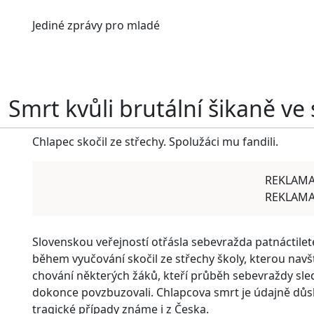
Jediné
zprávy pro mladé
Smrt kvůli brutální šikaně ve
Chlapec skočil ze střechy. Spolužáci mu fandili.
REKLAM
REKLAM
Slovenskou veřejností otřásla sebevražda patnáctilet
během vyučování skočil ze střechy školy, kterou navš
chování některých žáků, kteří průběh sebevraždy sled
dokonce povzbuzovali. Chlapcova smrt je údajně d
tragické případy známe i z Česka.