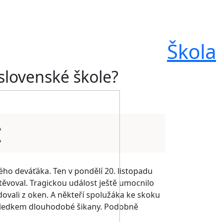
Škola
 slovenské škole?
A
A
ého deváťáka. Ten v pondělí 20. listopadu
těvoval. Tragickou událost ještě umocnilo
ovali z oken. A někteří spolužáka ke skoku
ůsledkem dlouhodobé šikany. Podobně