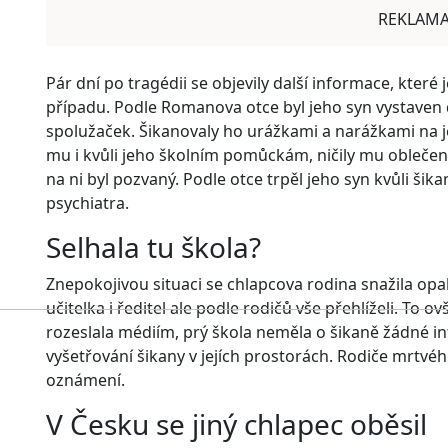
REKLAM
Pár dní po tragédii se objevily další informace, které 
případu. Podle Romanova otce byl jeho syn vystaven
spolužaček. Šikanovaly ho urážkami a narážkami na je
mu i kvůli jeho školním pomůckám, ničily mu oblečení
na ni byl pozvaný. Podle otce trpěl jeho syn kvůli ši
psychiatra.
Selhala tu škola?
Znepokojivou situaci se chlapcova rodina snažila opako
učitelka i ředitel ale podle rodičů vše přehlíželi. To 
rozeslala médiím, prý škola neměla o šikaně žádné i
vyšetřování šikany v jejích prostorách. Rodiče mrtvéh
oznámení.
V Česku se jiný chlapec oběsil