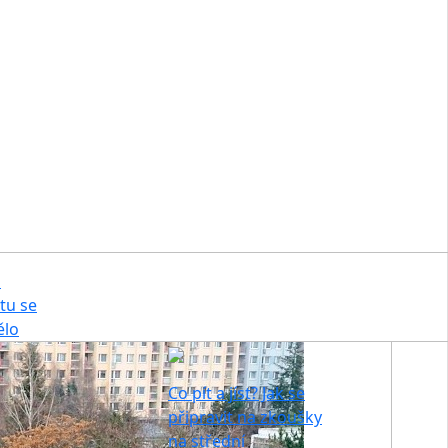
a
tu se
ělo
Co pít a jíst? Jak se
připravit na zkoušky
na střední