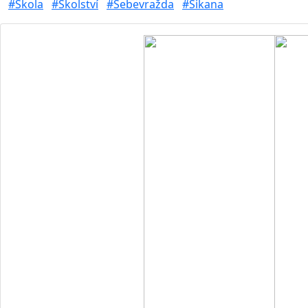
#Škola
#Školství
#Sebevražda
#Šikana