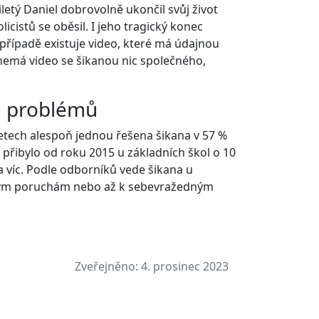
tiletý Daniel dobrovolně ukončil svůj život
cistů se oběsil. I jeho tragický konec
případě existuje video, které má údajnou
 nemá video se šikanou nic společného,
ch problémů
letech alespoň jednou řešena šikana v 57 %
 přibylo od roku 2015 u základních škol o 10
ta víc. Podle odborníků vede šikana u
ickým poruchám nebo až k sebevražedným
Zveřejněno:
4. prosinec 2023