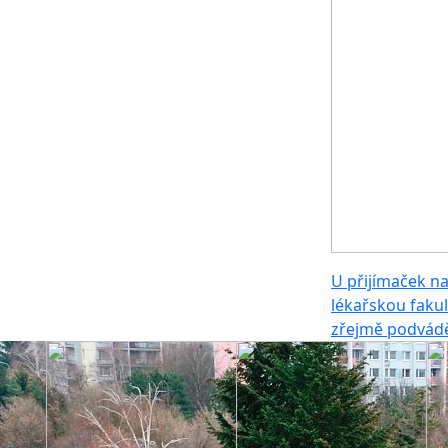
U přijímaček n
lékařskou fakul
zřejmě podvád