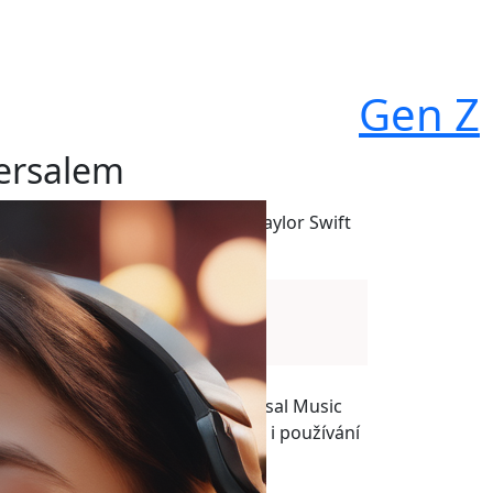
Gen Z
versalem
ciální síti už neslyšíte písničky Taylor Swift
A
A
ou hudbu, k níž drží práva Universal Music
 neshody o odměňování umělců i používání