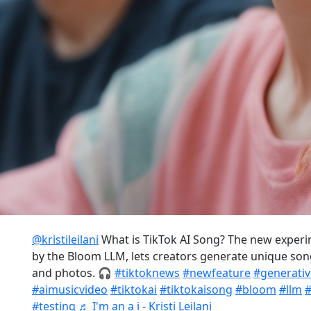
že se "snaží vybudovat byznys založený na hudbě, aniž
TikTok podle UMG navrhl platit umělcům a autorům pí
již platí podobně velké sociální platformy. Společno
tvrzení UMG za nepravdivá a uvedla, že chamtivé jed
zájmu umělců, autorů ani fanoušků.
Za vším hledej AI
Peníze ale nejsou jediným předmětem sporu. Universa
„nechává svou platformu zaplavit písničkami, které g
REKLAM
@kristileilani
What is TikTok AI Song? The new experi
by the Bloom LLM, lets creators generate unique song
and photos. 🎧
#tiktoknews
#newfeature
#generativ
#aimusicvideo
#tiktokai
#tiktokaisong
#bloom
#llm
#
#testing
♬ I'm an a i - Kristi Leilani