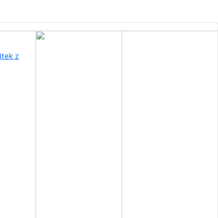
itek z