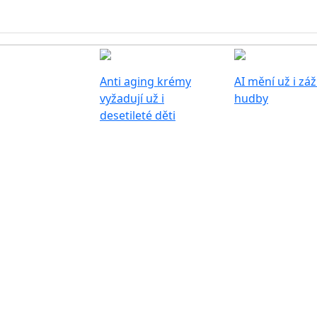
Anti aging krémy
AI mění už i záž
vyžadují už i
hudby
desetileté děti