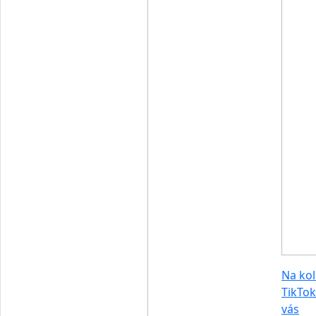
Na koli
TikTok
vás