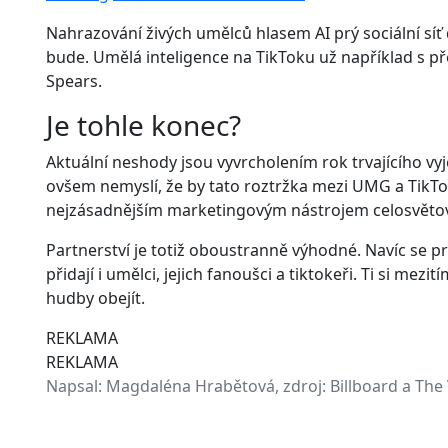
Nahrazování živých umělců hlasem AI prý sociální sí
bude. Umělá inteligence na TikToku už například s p
Spears.
Je tohle konec?
Aktuální neshody jsou vyvrcholením rok trvajícího vy
ovšem nemyslí, že by tato roztržka mezi UMG a TikTo
nejzásadnějším marketingovým nástrojem celosvětové
Partnerství je totiž oboustranně výhodné. Navíc se 
přidají i umělci, jejich fanoušci a tiktokeři. Ti si mezi
hudby obejít.
REKLAMA
REKLAMA
Napsal:
Magdaléna Hrabětová, zdroj: Billboard a The