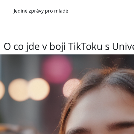
Jediné
zprávy pro mladé
O co jde v boji TikToku s Uni
Už jste si všimli toho ticha na TikToku? Proč na této so
anebo Olivie Rodrigo? Důvod je jednoduchý.
REKLAM
REKLAM
Sociální síť TikTok odstranila ze své databáze vešker
Group. Mezi korporacemi totiž panovaly dlouhodobé
umělé inteligence.