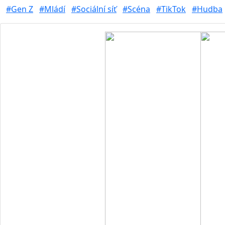
#Gen Z
#Mládí
#Sociální síť
#Scéna
#TikTok
#Hudba