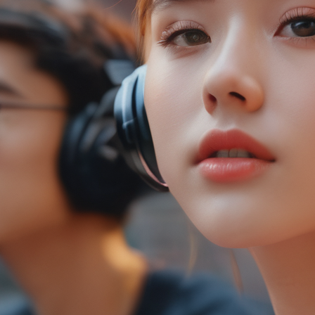
Universal Music Group has officially removed their ar
All videos with official songs have been muted.
pic.t
— Pop Tingz (@ThePopTingz)
February 1, 2024
Písničky Taylor Swift anebo Harryho Stylese už na TikT
čínská sociální síť TikTok musela ze své databáze ods
největší světové hudební vydavatelství Universal Mu
REKLAM
Smlouva s TikTokem o využívání tvorby hudebníků vy
přitom v otevřeném dopise již dříve pohrozila, že T
neposkytne autorům písní odpovídající kompenzace. 
Je to o penězích
Co se tedy UMG na TikToku nelíbilo? Společnost v otev