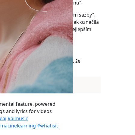
 by za ni platila spravedlivou cenu".
sní částku, která je jen "zlomkem sazby",
st TikTok ve svém prohlášení naopak označila
nání hudebního gigantu není v nejlepším
l nařkl TikTok mimo jiné z toho, že
eneruje AI”.
A
mental feature, powered
s and lyrics for videos
eai
#aimusic
macinelearning
#whatisit