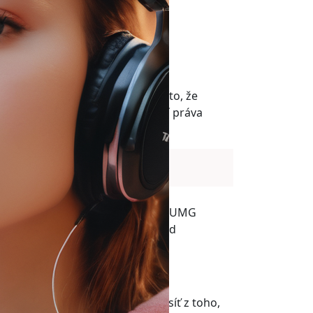
tists’ music from TikTok.
witter.com/Rv5m8fKdLZ
oku jen tak neuslyšíte. Je to proto, že
tranit veškerou hudbu, k níž drží práva
sic Group (UMG).
A
pršela na konci ledna. Americká UMG
ikToku smlouvu neprodlouží, pokud
A neprodloužila.
řeném dopise obvinila sociální síť z toho,