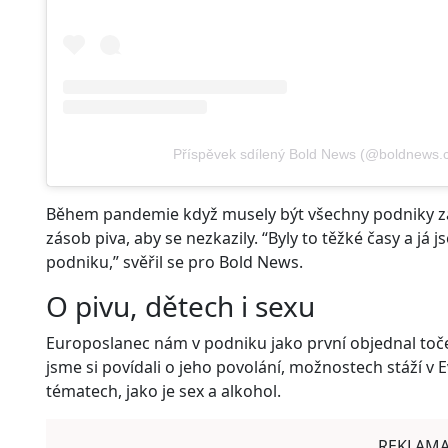
Příspěvek sdílený Bold News (@boldnews.c
Během pandemie když musely být všechny podniky za
zásob piva, aby se nezkazily. “Byly to těžké časy a 
podniku,” svěřil se pro Bold News.
O pivu, dětech i sexu
Europoslanec nám v podniku jako první objednal toče
jsme si povídali o jeho povolání, možnostech stáží v
tématech, jako je sex a alkohol.
REKLAM