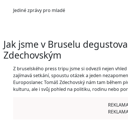
Jediné
zprávy pro mladé
Jak jsme v Bruselu degustova
Zdechovským
Z bruselského press tripu jsme si odvezli nejen vhle
zajímavá setkání, spoustu otázek a jeden nezapomen
Europoslanec Tomáš Zdechovský nám tam během pivní 
kulturu, ale i svůj pohled na politiku, rodinu nebo p
REKLAM
REKLAM