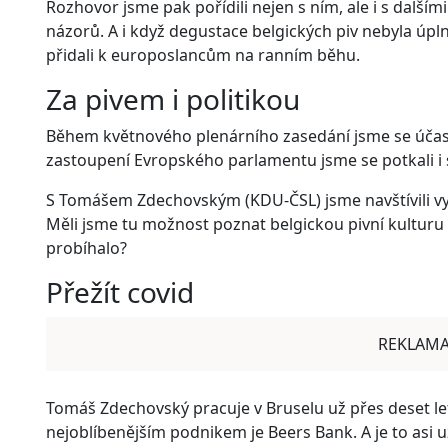
Rozhovor jsme pak pořídili nejen s ním, ale i s dalším
názorů. A i když degustace belgických piv nebyla úpl
přidali k europoslancům na ranním běhu.
Za pivem i politikou
Během květnového plenárního zasedání jsme se účast
zastoupení Evropského parlamentu jsme se potkali i 
S Tomášem Zdechovským (KDU-ČSL) jsme navštívili v
Měli jsme tu možnost poznat belgickou pivní kulturu a
probíhalo?
Přežít covid
REKLAM
Tomáš Zdechovský pracuje v Bruselu už přes deset let,
nejoblíbenějším podnikem je Beers Bank. A je to asi u