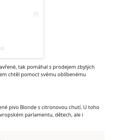
z)
vřené, tak pomáhal s prodejem zbylých
já jsem chtěl pomoct svému oblíbenému
né pivo Blonde s citronovou chutí. U toho
 Evropském parlamentu, dětech, ale i
A