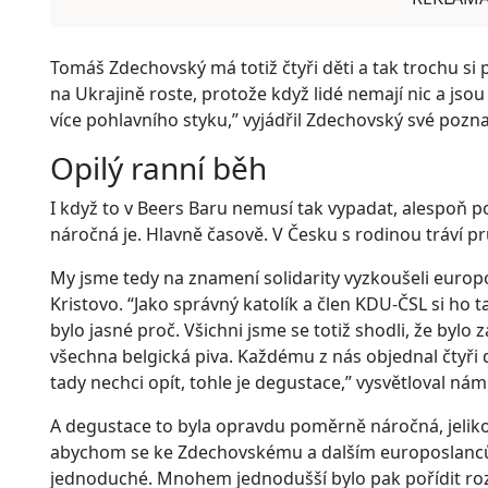
Tomáš Zdechovský má totiž čtyři děti a tak trochu si 
na Ukrajině roste, protože když lidé nemají nic a jsou 
více pohlavního styku,” vyjádřil Zdechovský své pozna
Opilý ranní běh
I když to v Beers Baru nemusí tak vypadat, alespoň
náročná je. Hlavně časově. V Česku s rodinou tráví p
My jsme tedy na znamení solidarity vyzkoušeli europ
Kristovo. “Jako správný katolík a člen KDU-ČSL si ho t
bylo jasné proč. Všichni jsme se totiž shodli, že bylo z
všechna belgická piva. Každému z nás objednal čtyři do
tady nechci opít, tohle je degustace,” vysvětloval n
A degustace to byla opravdu poměrně náročná, jelikož
abychom se ke Zdechovskému a dalším europoslancům
jednoduché. Mnohem jednodušší bylo pak pořídit roz