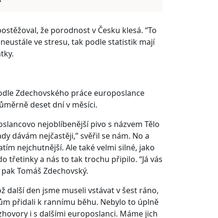
postěžoval, že porodnost v Česku klesá. “To
neustále ve stresu, tak podle statistik mají
tky.
 podle Zdechovského práce europoslance
růměrně deset dní v měsíci.
oslancovo nejoblíbenější pivo s názvem Tělo
ady dávám nejčastěji,” svěřil se nám. No a
atím nejchutnější. Ale také velmi silné, jako
 třetinky a nás to tak trochu připilo. “Já vás
ám pak Tomáš Zdechovský.
 další den jsme museli vstávat v šest ráno,
 přidali k rannímu běhu. Nebylo to úplně
hovory i s dalšími europoslanci. Máme jich