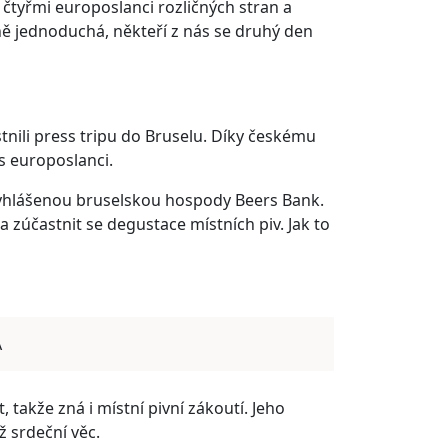
i čtyřmi europoslanci rozličných stran a
ně jednoduchá, někteří z nás se druhý den
nili press tripu do Bruselu. Díky českému
s europoslanci.
yhlášenou bruselskou hospody Beers Bank.
 zúčastnit se degustace místních piv. Jak to
A
 takže zná i místní pivní zákoutí. Jeho
ž srdeční věc.