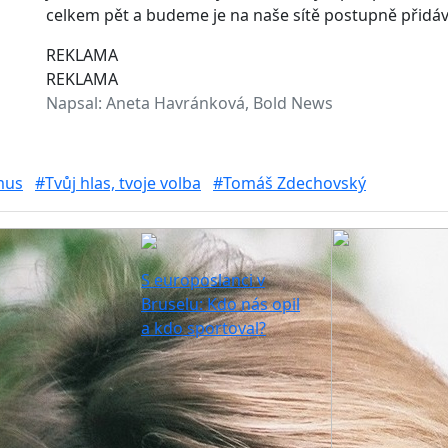
celkem pět a budeme je na naše sítě postupně přidáv
REKLAMA
REKLAMA
Napsal:
Aneta Havránková, Bold News
mus
#Tvůj hlas, tvoje volba
#Tomáš Zdechovský
S europoslanci v
Bruselu: Kdo nás opil
a kdo sportoval?