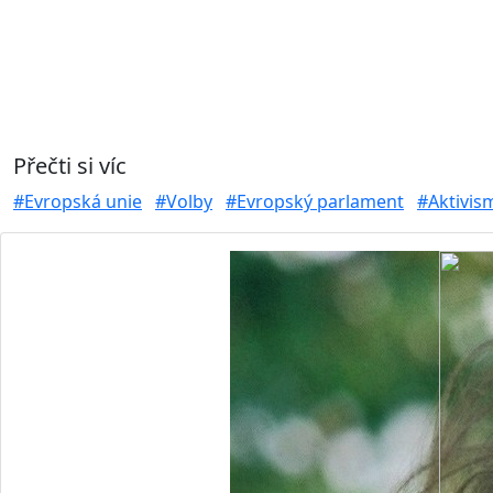
Přečti si víc
#Evropská unie
#Volby
#Evropský parlament
#Aktivis