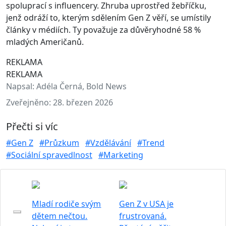
spoluprací s influencery. Zhruba uprostřed žebříčku,
jenž odráží to, kterým sdělením Gen Z věří, se umístily
články v médiích. Ty považuje za důvěryhodné 58 %
mladých Američanů.
REKLAMA
REKLAMA
Napsal:
Adéla Černá, Bold News
Zveřejněno:
28. březen 2026
Přečti si víc
#Gen Z
#Průzkum
#Vzdělávání
#Trend
#Sociální spravedlnost
#Marketing
Mladí rodiče svým
Gen Z v USA je
dětem nečtou.
frustrovaná.