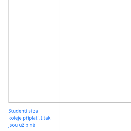
Studenti si za
koleje připlatí. I tak
jsou už plné