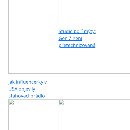
Studie boří mýty:
Gen Z není
přetechnizovaná
Jak influencerky v
USA objevily
stahovací prádlo