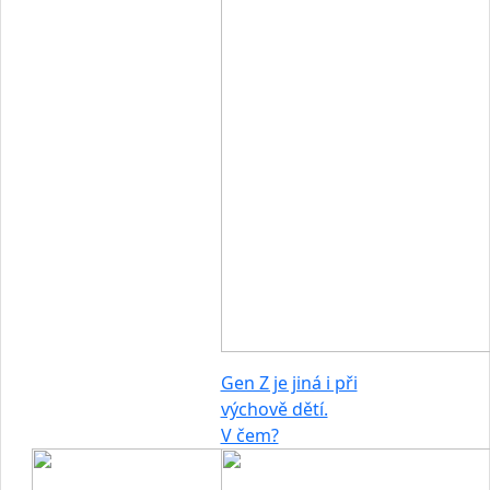
Gen Z je jiná i při
výchově dětí.
V čem?