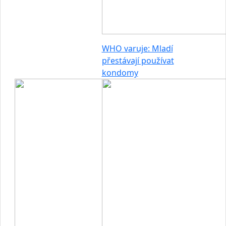
WHO varuje: Mladí
přestávají používat
kondomy