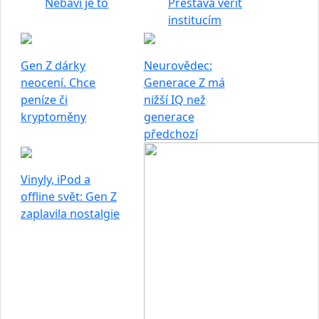
Nebaví je to
Přestává věřit
institucím
Gen Z dárky
Neurovědec:
neocení. Chce
Generace Z má
peníze či
nižší IQ než
kryptoměny
generace
předchozí
Vinyly, iPod a
offline svět: Gen Z
zaplavila nostalgie