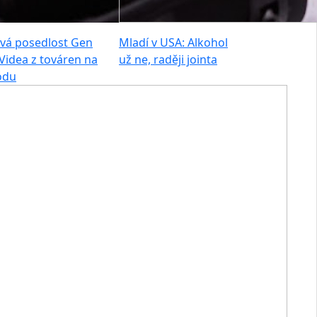
vá posedlost Gen
Mladí v USA: Alkohol
 Videa z továren na
už ne, raději jointa
ódu