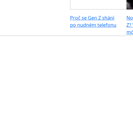
Proč se Gen Z shání
No
po nudném telefonu
Z?
m