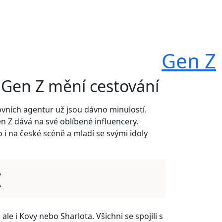
Gen Z
 Gen Z mění cestování
vních agentur už jsou dávno minulostí.
en Z dává na své oblíbené influencery.
o i na české scéně a mladí se svými idoly
A
A
le i Kovy nebo Sharlota. Všichni se spojili s