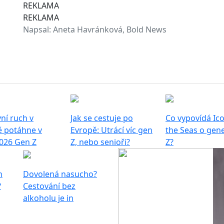
REKLAMA
REKLAMA
Napsal:
Aneta Havránková, Bold News
ní ruch v
Jak se cestuje po
Co vypovídá Ico
ě potáhne v
Evropě: Utrácí víc gen
the Seas o gene
026 Gen Z
Z, nebo senioři?
Z?
h
Dovolená nasucho?
?
Cestování bez
alkoholu je in