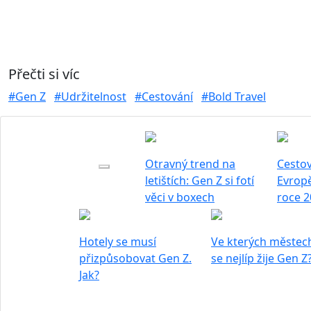
Přečti si víc
#Gen Z
#Udržitelnost
#Cestování
#Bold Travel
Otravný trend na
Cestov
letištích: Gen Z si fotí
Evrop
věci v boxech
roce 2
Hotely se musí
Ve kterých městec
přizpůsobovat Gen Z.
se nejlíp žije Gen Z
Jak?