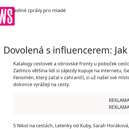
Jediné
zprávy pro mladé
Dovolená s influencerem: Jak
Katalogy cestovek a obrovské fronty u poboček cesto
Zatímco většina lidí si zájezdy kupuje na internetu, G
Fenomén, který začal v zahraničí, si už našel své míst
dokonce vyrážejí na cesty.
REKLAM
REKLAM
S Nikol na cestách, Letenky od Kuby, Sarah Horáková, a