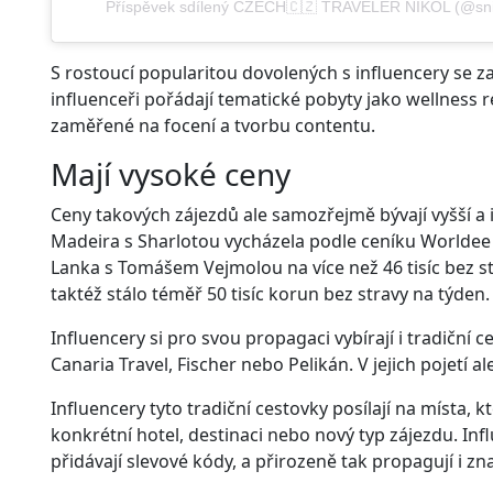
Příspěvek sdílený CZECH🇨🇿 TRAVELER NIKOL (@sni
S rostoucí popularitou dovolených s influencery se za
influenceři pořádají tematické pobyty jako wellness r
zaměřené na focení a tvorbu contentu.
Mají vysoké ceny
Ceny takových zájezdů ale samozřejmě bývají vyšší a in
Madeira s Sharlotou vycházela podle ceníku Worldee na
Lanka s Tomášem Vejmolou na více než 46 tisíc bez s
taktéž stálo téměř 50 tisíc korun bez stravy na týden.
Influencery si pro svou propagaci vybírají i tradiční 
Canaria Travel, Fischer nebo Pelikán. V jejich pojetí 
Influencery tyto tradiční cestovky posílají na místa, kt
konkrétní hotel, destinaci nebo nový typ zájezdu. Influ
přidávají slevové kódy, a přirozeně tak propagují i z