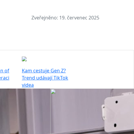
Zveřejněno:
19. červenec 2025
n of
Kam cestuje Gen Z?
raci
Trend udávají TikTok
videa