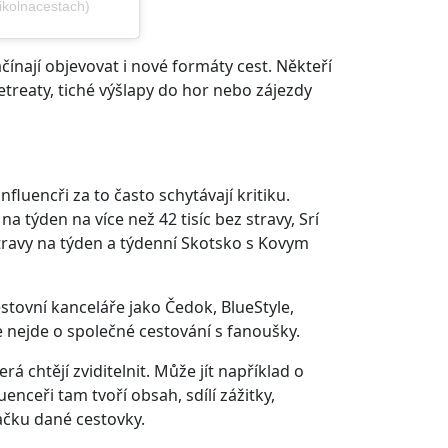
kolnacestach)
čínají objevovat i nové formáty cest. Někteří
etreaty, tiché výšlapy do hor nebo zájezdy
fluencři za to často schytávají kritiku.
 týden na více než 42 tisíc bez stravy, Srí
travy na týden a týdenní Skotsko s Kovym
cestovní kanceláře jako Čedok, BlueStyle,
ale nejde o společné cestování s fanoušky.
erá chtějí zviditelnit. Může jít například o
enceři tam tvoří obsah, sdílí zážitky,
načku dané cestovky.