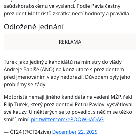
saúdskorabskému velvyslanci. Podle Pavla čestný
prezident Motoristů zkrátka nectí hodnoty a pravidla.
Odložené jednání
REKLAMA
Turek jako jediný z kandidátů na ministry do vlády
Andreje Babiše (ANO) na konzultace s prezidentem
před jmenováním vlády nedorazil. Důvodem byly jeho
problémy se zády.
Motoristé nemají jiného kandidáta na vedení MŽP, řekl
Filip Turek, který prezidentovi Petru Pavlovi vysvětloval
své kauzy. U některých se to povedlo, s něčím se těžko
smíří, míní.
pic.twitter.com/ePQOWHADAG
— ČT24 (@CT24zive)
December 22, 2025