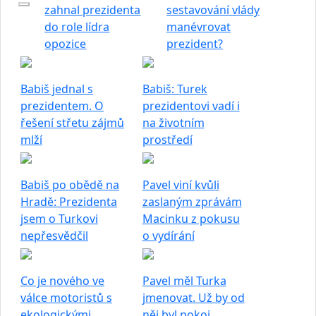
zahnal prezidenta
sestavování vlády
do role lídra
manévrovat
opozice
prezident?
Babiš jednal s
Babiš: Turek
prezidentem. O
prezidentovi vadí i
řešení střetu zájmů
na životním
mlží
prostředí
Babiš po obědě na
Pavel viní kvůli
Hradě: Prezidenta
zaslaným zprávám
jsem o Turkovi
Macinku z pokusu
nepřesvědčil
o vydírání
Co je nového ve
Pavel měl Turka
válce motoristů s
jmenovat. Už by od
ekologickými
něj byl pokoj