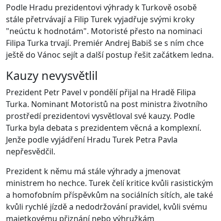
Podle Hradu prezidentovi výhrady k Turkově osobě
stále přetrvávají a Filip Turek vyjadřuje svými kroky
"neúctu k hodnotám". Motoristé přesto na nominaci
Filipa Turka trvají. Premiér Andrej Babiš se s ním chce
ještě do Vánoc sejít a další postup řešit začátkem ledna.
Kauzy nevysvětlil
Prezident Petr Pavel v pondělí přijal na Hradě Filipa
Turka. Nominant Motoristů na post ministra životního
prostředí prezidentovi vysvětloval své kauzy. Podle
Turka byla debata s prezidentem věcná a komplexní.
Jenže podle vyjádření Hradu Turek Petra Pavla
nepřesvědčil.
Prezident k němu má stále výhrady a jmenovat
ministrem ho nechce. Turek čelí kritice kvůli rasistickým
a homofobním příspěvkům na sociálních sítích, ale také
kvůli rychlé jízdě a nedodržování pravidel, kvůli svému
majetkovému přiznání nebo výhružkám