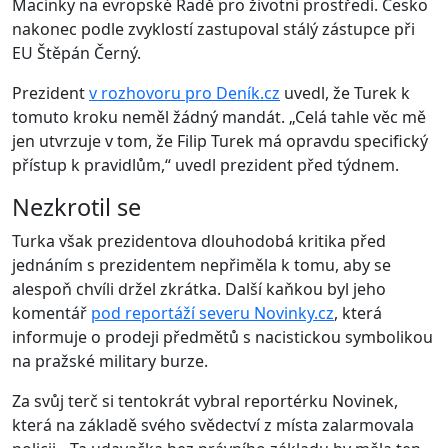
Macinky na evropské Radě pro životní prostředí. Česko
nakonec podle zvyklostí zastupoval stálý zástupce při
EU Štěpán Černý.
Prezident
v rozhovoru pro Deník.cz
uvedl, že Turek k
tomuto kroku neměl žádný mandát. „Celá tahle věc mě
jen utvrzuje v tom, že Filip Turek má opravdu specifický
přístup k pravidlům,“ uvedl prezident před týdnem.
Nezkrotil se
Turka však prezidentova dlouhodobá kritika před
jednáním s prezidentem nepřiměla k tomu, aby se
alespoň chvíli držel zkrátka. Další kaňkou byl jeho
komentář
pod reportáží severu Novinky.cz
, která
informuje o prodeji předmětů s nacistickou symbolikou
na pražské military burze.
Za svůj terč si tentokrát vybral reportérku Novinek,
která na základě svého svědectví z místa zalarmovala