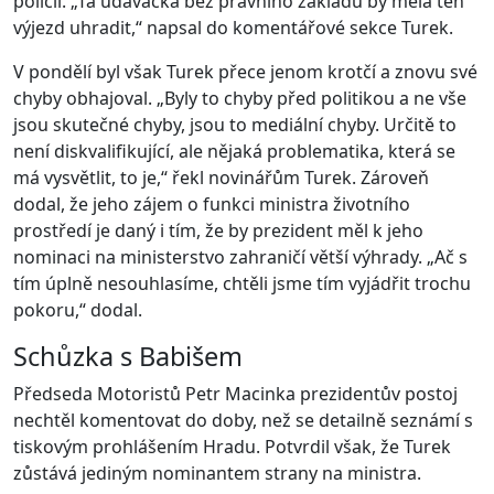
policii. „Ta udavačka bez právního základu by měla ten
výjezd uhradit,“ napsal do komentářové sekce Turek.
V pondělí byl však Turek přece jenom krotčí a znovu své
chyby obhajoval. „Byly to chyby před politikou a ne vše
jsou skutečné chyby, jsou to mediální chyby. Určitě to
není diskvalifikující, ale nějaká problematika, která se
má vysvětlit, to je,“ řekl novinářům Turek. Zároveň
dodal, že jeho zájem o funkci ministra životního
prostředí je daný i tím, že by prezident měl k jeho
nominaci na ministerstvo zahraničí větší výhrady. „Ač s
tím úplně nesouhlasíme, chtěli jsme tím vyjádřit trochu
pokoru,“ dodal.
Schůzka s Babišem
Předseda Motoristů Petr Macinka prezidentův postoj
nechtěl komentovat do doby, než se detailně seznámí s
tiskovým prohlášením Hradu. Potvrdil však, že Turek
zůstává jediným nominantem strany na ministra.