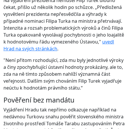
Na vyjádření prezidenta nemusel Filip Turek dlouho
čekat, přišlo už několik hodin po schůzce. „Předložená
vysvětlení prezidenta nepřesvědčila a výhrady k
případné nominaci Filipa Turka na ministra přetrvávají.
Intenzita a rozsah problematických výroků a činů Filipa
Turka opakovaně vyvolávají pochybnosti o jeho loajalitě
k hodnotovému řádu vymezeného Ústavou,"
uvedl
Hrad na svých stránkách
.
"Není přitom rozhodující, zda mu byly jednotlivé výroky
a činy zpochybňující ústavní hodnoty prokázány, ale to,
zda na ně tímto způsobem nahlíží významná část
veřejnosti. Dalším svým chováním Filip Turek vyjadřuje
neúctu k hodnotám právního státu.“
Pověření bez mandátu
Vyjádření Hradu tak nepřímo odkazuje například na
nedávnou Turkovu snahu pověřit slovenského ministra
životního prostředí Tomáše Tarabu zastupováním Petra