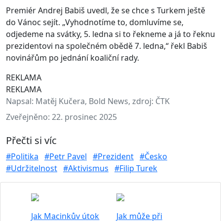
Premiér Andrej Babiš uvedl, že se chce s Turkem ještě
do Vánoc sejít. „Vyhodnotíme to, domluvíme se,
odjedeme na svátky, 5. ledna si to řekneme a já to řeknu
prezidentovi na společném obědě 7. ledna,“ řekl Babiš
novinářům po jednání koaliční rady.
REKLAMA
REKLAMA
Napsal:
Matěj Kučera, Bold News, zdroj: ČTK
Zveřejněno:
22. prosinec 2025
Přečti si víc
#Politika
#Petr Pavel
#Prezident
#Česko
#Udržitelnost
#Aktivismus
#Filip Turek
Jak Macinkův útok
Jak může při