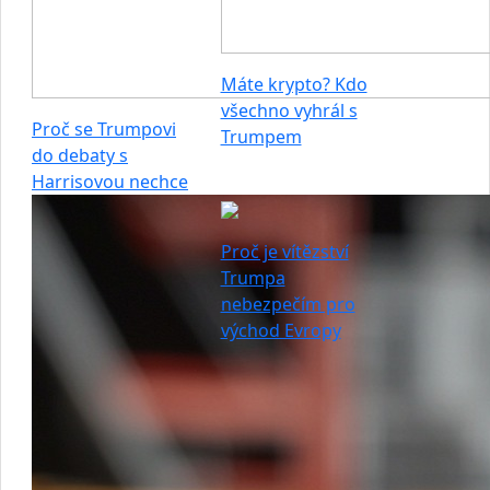
Máte krypto? Kdo
všechno vyhrál s
Proč se Trumpovi
Trumpem
do debaty s
Harrisovou nechce
Proč je vítězství
Trumpa
nebezpečím pro
východ Evropy