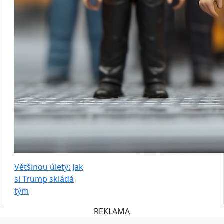
Většinou úlety: Jak
si Trump skládá
tým
REKLAMA