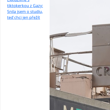
tiktokerkou z Gazy:
Snila jsem o studiu,
teď chci jen přežít