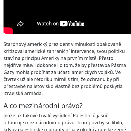
Staronový americký prezident v minulosti opakovaně
kritizoval americké zahraniční intervence, svou politiku
staví na principu Ameriky na prvním místě. Přesto
nejdříve mluvil dokonce i o tom, že by přestavba Pásma
Gazy mohla probíhat za účasti amerických vojáků. Ve
čtvrtek už ale rétoriku mírnil s tím, že ochranu by při
přestavbě na letovisko vlastně bez problémů poskytla
izraelská armáda.
A co mezinárodní právo?
Jenže už takové trvalé vysídlení Palestinců jasně
odporuje mezinárodnímu právu. Trumpovi by se líbilo,
kdyby palestinské migranty přijaly okolní arabské země.