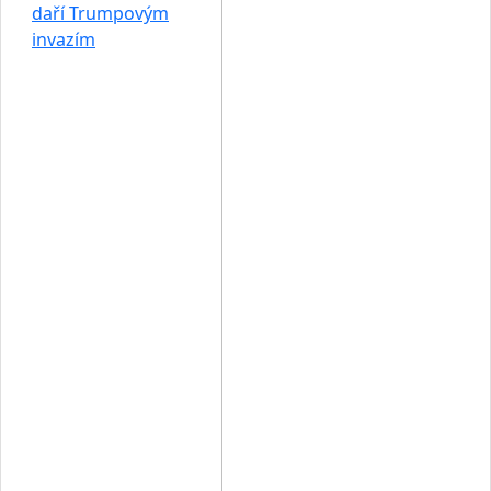
daří Trumpovým
invazím