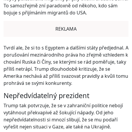
To samozřejmě zní paradoxně od někoho, kdo sám
bojuje s přijímáním migrantů do USA.
REKLAMA
Tvrdí ale, že si to s Egyptem a dalšími státy předjednal. A
porušování mezinárodního práva ho zřejmě vzhledem k
chování Ruska či Číny, se kterými se rád poměřuje, taky
příliš netrápí. Trump dlouhodobě kritizuje, že se
Amerika nechává až příliš svazovat pravidly a kvůli tomu
prohrává se svými konkurenty.
Nepředvídatelný prezident
Trump tak potvrzuje, že se v zahraniční politice nebojí
vytáhnout překvapivé až šokující nápady. Od jeho
nepředvídatelnosti si mnozí slibují, že se mu podaří
vyřešit nejen situaci v Gaze, ale také na Ukrajině.