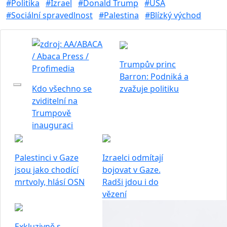
#Politika
#Izrael
#Donald Trump
#USA
#Sociální spravedlnost
#Palestina
#Blízký východ
Trumpův princ
Barron: Podniká a
Kdo všechno se
zvažuje politiku
zviditelní na
Trumpově
inauguraci
Palestinci v Gaze
Izraelci odmítají
jsou jako chodící
bojovat v Gaze.
mrtvoly, hlásí OSN
Radši jdou i do
vězení
Exkluzivně s