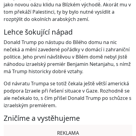
jako novou oázu klidu na Blízkém východě. Akorát mu v
tom překáží Palestinci, ty by bylo nutné vysídlit a
rozptýlit do okolních arabských zemí.
Lehce šokující nápad
Donald Trump po nástupu do Bílého domu na nic
nečeká a mění zavedené pořádky v domácí i zahraniční
politice. Jeho první návštěvou v Bílém domě nebyl jistě
náhodou izraelský premiér Benjamin Netanjahu, s nímž
má Trump historicky dobré vztahy.
Od návratu Trumpa se totiž čekala ještě větší americká
podpora Izraele při řešení situace v Gaze. Rozhodně se
ale nečekalo to, s čím přišel Donald Trump po schůzce s
izraelským premiérem.
Zničíme a vystěhujeme
REKLAMA