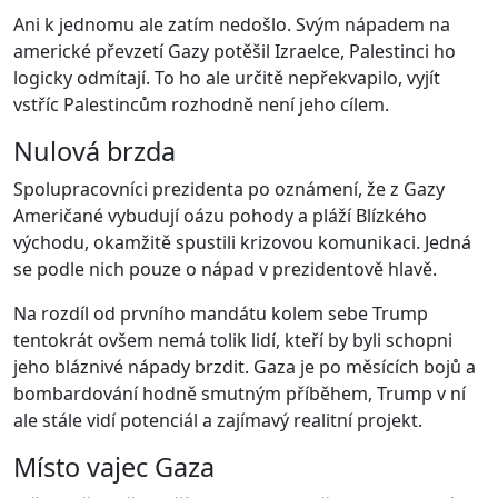
Ani k jednomu ale zatím nedošlo. Svým nápadem na
americké převzetí Gazy potěšil Izraelce, Palestinci ho
logicky odmítají. To ho ale určitě nepřekvapilo, vyjít
vstříc Palestincům rozhodně není jeho cílem.
Nulová brzda
Spolupracovníci prezidenta po oznámení, že z Gazy
Američané vybudují oázu pohody a pláží Blízkého
východu, okamžitě spustili krizovou komunikaci. Jedná
se podle nich pouze o nápad v prezidentově hlavě.
Na rozdíl od prvního mandátu kolem sebe Trump
tentokrát ovšem nemá tolik lidí, kteří by byli schopni
jeho bláznivé nápady brzdit. Gaza je po měsících bojů a
bombardování hodně smutným příběhem, Trump v ní
ale stále vidí potenciál a zajímavý realitní projekt.
Místo vajec Gaza