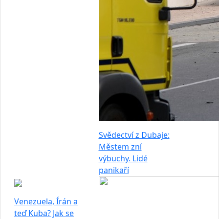
Svědectví z Dubaje:
Městem zní
výbuchy. Lidé
panikaří
Venezuela, Írán a
teď Kuba? Jak se