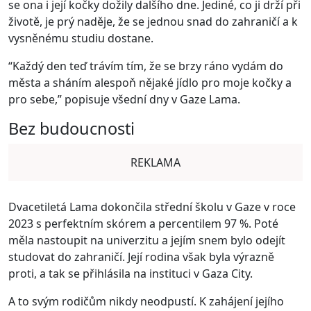
se ona i její kočky dožily dalšího dne. Jediné, co ji drží při
životě, je prý naděje, že se jednou snad do zahraničí a k
vysněnému studiu dostane.
“Každý den teď trávím tím, že se brzy ráno vydám do
města a sháním alespoň nějaké jídlo pro moje kočky a
pro sebe,” popisuje všední dny v Gaze Lama.
Bez budoucnosti
REKLAMA
Dvacetiletá Lama dokončila střední školu v Gaze v roce
2023 s perfektním skórem a percentilem 97 %. Poté
měla nastoupit na univerzitu a jejím snem bylo odejít
studovat do zahraničí. Její rodina však byla výrazně
proti, a tak se přihlásila na instituci v Gaza City.
A to svým rodičům nikdy neodpustí. K zahájení jejího