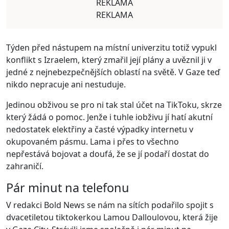
REKLAMA
REKLAMA
Týden před nástupem na místní univerzitu totiž vypukl
konflikt s Izraelem, který zmařil její plány a uvěznil ji v
jedné z nejnebezpečnějších oblastí na světě. V Gaze teď
nikdo nepracuje ani nestuduje.
Jedinou obživou se pro ni tak stal účet na TikToku, skrze
který žádá o pomoc. Jenže i tuhle iobživu jí hatí akutní
nedostatek elektřiny a časté výpadky internetu v
okupovaném pásmu. Lama i přes to všechno
nepřestává bojovat a doufá, že se jí podaří dostat do
zahraničí.
Pár minut na telefonu
V redakci Bold News se nám na sítích podařilo spojit s
dvacetiletou tiktokerkou Lamou Dalloulovou, která žije