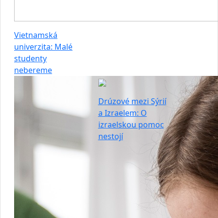
Vietnamská
univerzita: Malé
studenty
nebereme
Drúzové mezi Sýrií
a Izraelem: O
izraelskou pomoc
nestojí