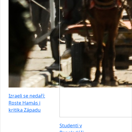
Izraeli se nedaří:
Roste Hamás i
kritika Západu
Studenti v