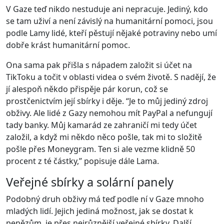
V Gaze teď nikdo nestuduje ani nepracuje. Jediný, kdo
se tam uživí a není závislý na humanitární pomoci, jsou
podle Lamy lidé, kteří pěstují nějaké potraviny nebo umí
dobře krást humanitární pomoc.
Ona sama pak přišla s nápadem založit si účet na
TikToku a točit v oblasti videa o svém životě. S nadějí, že
jí alespoň někdo přispěje pár korun, což se
prostčenictvím její sbírky i děje. “Je to můj jediný zdroj
obživy. Ale lidé z Gazy nemohou mít PayPal a nefungují
tady banky. Můj kamarád ze zahraničí mi tedy účet
založil, a když mi někdo něco pošle, tak mi to složitě
pošle přes Moneygram. Ten si ale vezme klidně 50
procent z té částky,” popisuje dále Lama.
Veřejné sbírky a solární panely
Podobný druh obživy má teď podle ní v Gaze mnoho
mladých lidí. Jejich jediná možnost, jak se dostat k
penězům, je přes nejrůznější veřejné sbírky. Další