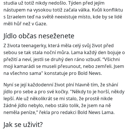
studia už totiž nikdy nedošlo. Týden před jejím
nástupem na vysokou totiž začala válka. Kvůli konfliktu
s Izraelem teď na světě neexistuje místo, kde by se lidé
měli hůř než v Gaze.
Jídlo občas neseženete
Z života teenagerky, která měla celý svůj život před
sebou se tak stala noční můra. Lama každý den bojuje o
přežití a neví, jestli se druhý den ráno vzbudí. “Všichni
moji kamarádi se museli přesunout, nebo zemřeli. Jsem
na všechno sama" konstatuje pro Bold News.
Nyní se její každodenní život plní hlavně tím, že shání
jídlo pro sebe a pro své kočky. "Někdy to je horší, někdy
lepší. Ale už několikrát se mi stalo, že prostě nikde
žádné jídlo nebylo, nebo stálo tolik, že jsem na ně
neměla peníze,” řekla pro redakci Bold News Lama.
Jak se uživit?