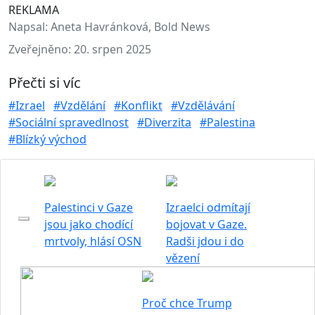
REKLAMA
Napsal:
Aneta Havránková, Bold News
Zveřejněno:
20. srpen 2025
Přečti si víc
#Izrael
#Vzdělání
#Konflikt
#Vzdělávání
#Sociální spravedlnost
#Diverzita
#Palestina
#Blízký východ
Palestinci v Gaze
Izraelci odmítají
jsou jako chodící
bojovat v Gaze.
mrtvoly, hlásí OSN
Radši jdou i do
vězení
Proč chce Trump