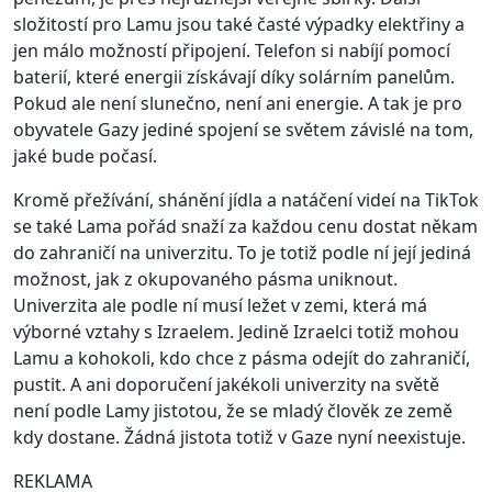
složitostí pro Lamu jsou také časté výpadky elektřiny a
jen málo možností připojení. Telefon si nabíjí pomocí
baterií, které energii získávají díky solárním panelům.
Pokud ale není slunečno, není ani energie. A tak je pro
obyvatele Gazy jediné spojení se světem závislé na tom,
jaké bude počasí.
Kromě přežívání, shánění jídla a natáčení videí na TikTok
se také Lama pořád snaží za každou cenu dostat někam
do zahraničí na univerzitu. To je totiž podle ní její jediná
možnost, jak z okupovaného pásma uniknout.
Univerzita ale podle ní musí ležet v zemi, která má
výborné vztahy s Izraelem. Jedině Izraelci totiž mohou
Lamu a kohokoli, kdo chce z pásma odejít do zahraničí,
pustit. A ani doporučení jakékoli univerzity na světě
není podle Lamy jistotou, že se mladý člověk ze země
kdy dostane. Žádná jistota totiž v Gaze nyní neexistuje.
REKLAMA