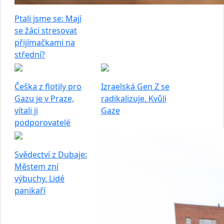
Ptali jsme se: Mají
se žáci stresovat
přijímačkami na
střední?
Češka z flotily pro
Izraelská Gen Z se
Gazu je v Praze,
radikalizuje. Kvůli
vítali ji
Gaze
podporovatelé
Svědectví z Dubaje:
Městem zní
výbuchy. Lidé
panikaří