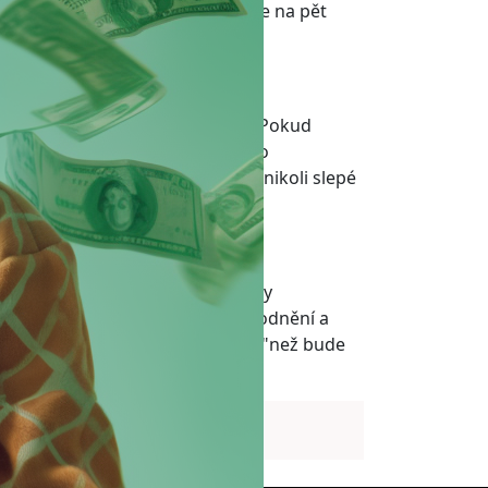
obyt. V tomto článku se podíváme na pět
ě v oblasti investic.
roč vám dává určité doporučení. Pokud
jí výhody, rizika a logiku za tímto
lo být založeno na porozumění, nikoli slepé
Důvěryhodný poradce by vám nikdy
ové investice bez řádného odůvodnění a
, abyste do něčeho investovali "než bude
 místě vaše finanční zdraví.
A