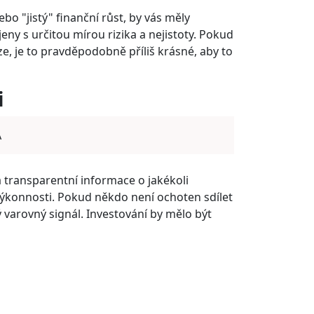
ebo "jistý" finanční růst, by vás měly
ojeny s určitou mírou rizika a nejistoty. Pokud
e, je to pravděpodobně příliš krásné, aby to
i
A
transparentní informace o jakékoli
a výkonnosti. Pokud někdo není ochoten sdílet
ý varovný signál. Investování by mělo být