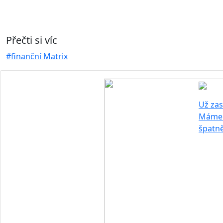
Přečti si víc
#finanční Matrix
Už zas
Máme 
špatn