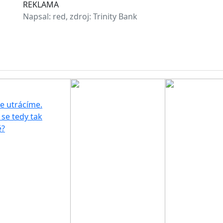
REKLAMA
Napsal:
red, zdroj: Trinity Bank
e utrácíme.
se tedy tak
ě?