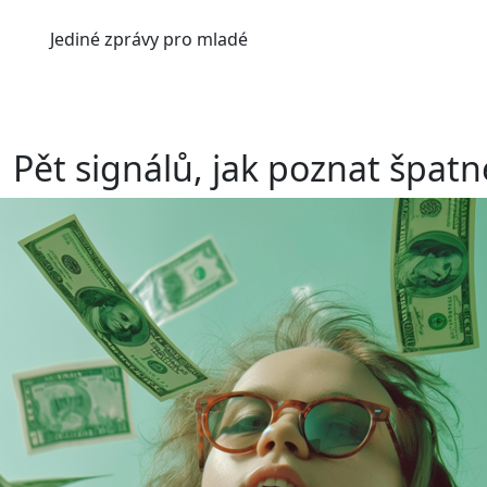
Jediné
zprávy pro mladé
Pět signálů, jak poznat špatn
Při přijímání investičních rad by měl člověk vždycky zů
nespoléhejte na doporučení, která se vám nezdají sp
Pozor na "odborníky"
REKLAM
REKLAM
Když se pouštíte do investování, je důležité věnova
které dostáváte. Někteří lidé se tváří jako odborníci,