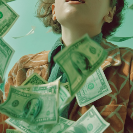
špatné nebo dokonce škodlivé pro váš finanční blah
jasných signálů, které vám napoví, že někdo radí špatn
Chybí vysvětlení
Dobrý finanční poradce by vám měl vždy vysvětlit, p
někdo navrhuje investici, aniž by podrobně vysvětlil je
doporučením, je to varovný signál. Investování by mě
důvěře.
Příliš agresivní přístup
Investování s sebou vždy nese určitou míru rizika. 
nedoporučoval extrémně agresivní nebo vysoce rizik
upozornění na možná nebezpečí. Pokud někdo naléhá
pozdě", je to signál, že jeho priority nejsou na prvním
REKLAM