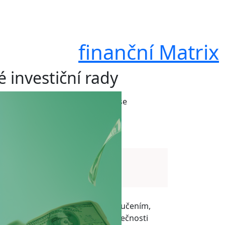
finanční Matrix
é investiční rady
stat obezřetní a kritický. Nikdy se
rávná.
A
A
t velkou pozornost radám a doporučením,
 ale jejich rady mohou být ve skutečnosti