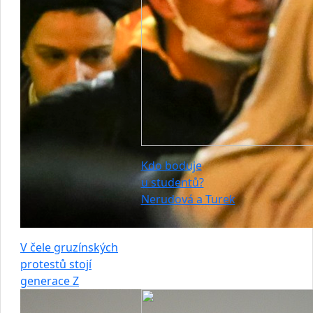
Kdo boduje
u studentů?
Nerudová a Turek
V čele gruzínských
protestů stojí
generace Z