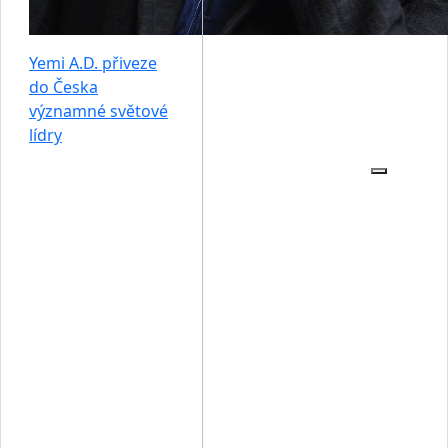
Yemi A.D. přiveze
do Česka
významné světové
lídry