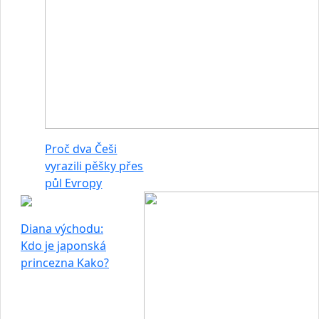
Proč dva Češi
vyrazili pěšky přes
půl Evropy
Diana východu:
Kdo je japonská
princezna Kako?