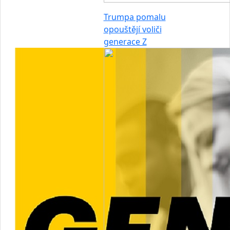
Trumpa pomalu
opouštějí voliči
generace Z