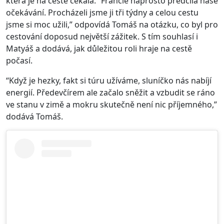
která je na cestě čekala. “Francie naprosto předčila naše
očekávání. Procházeli jsme ji tři týdny a celou cestu
jsme si moc užili,” odpovídá Tomáš na otázku, co byl pro
cestování doposud největší zážitek. S tím souhlasí i
Matyáš a dodává, jak důležitou roli hraje na cestě
počasí.
“Když je hezky, fakt si túru užíváme, sluníčko nás nabíjí
energií. Předevčírem ale začalo sněžit a vzbudit se ráno
ve stanu v zimě a mokru skutečně není nic příjemného,”
dodává Tomáš.