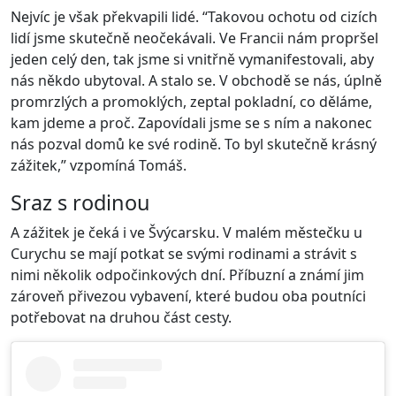
Nejvíc je však překvapili lidé. “Takovou ochotu od cizích
lidí jsme skutečně neočekávali. Ve Francii nám propršel
jeden celý den, tak jsme si vnitřně vymanifestovali, aby
nás někdo ubytoval. A stalo se. V obchodě se nás, úplně
promrzlých a promoklých, zeptal pokladní, co děláme,
kam jdeme a proč. Zapovídali jsme se s ním a nakonec
nás pozval domů ke své rodině. To byl skutečně krásný
zážitek,” vzpomíná Tomáš.
Sraz s rodinou
A zážitek je čeká i ve Švýcarsku. V malém městečku u
Curychu se mají potkat se svými rodinami a strávit s
nimi několik odpočinkových dní. Příbuzní a známí jim
zároveň přivezou vybavení, které budou oba poutníci
potřebovat na druhou část cesty.