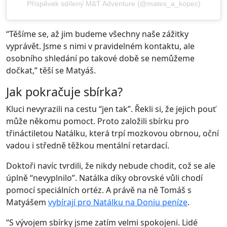
Příspěvek sdílený M&T Adventure (@mates_a_kopec)
“Těšíme se, až jim budeme všechny naše zážitky
vyprávět. Jsme s nimi v pravidelném kontaktu, ale
osobního shledání po takové době se nemůžeme
dočkat,” těší se Matyáš.
Jak pokračuje sbírka?
Kluci nevyrazili na cestu “jen tak”. Řekli si, že jejich pouť
může někomu pomoct. Proto založili sbírku pro
třináctiletou Natálku, která trpí mozkovou obrnou, oční
vadou i středně těžkou mentální retardací.
Doktoři navíc tvrdili, že nikdy nebude chodit, což se ale
úplně “nevyplnilo”. Natálka díky obrovské vůli chodí
pomocí speciálních ortéz. A právě na ně Tomáš s
Matyášem
vybírají pro Natálku na Doniu peníze
.
“S vývojem sbírky jsme zatím velmi spokojeni. Lidé