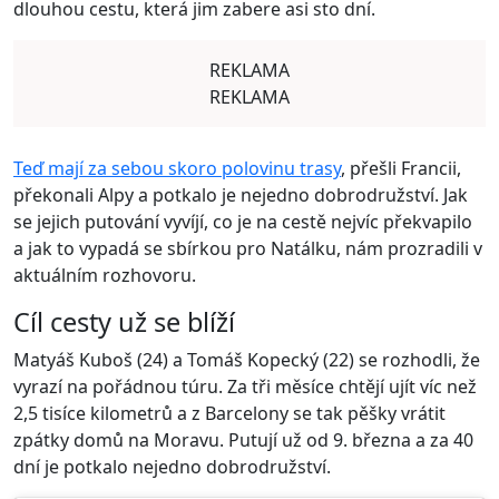
dlouhou cestu, která jim zabere asi sto dní.
REKLAMA
REKLAMA
Teď mají za sebou skoro polovinu trasy
, přešli Francii,
překonali Alpy a potkalo je nejedno dobrodružství. Jak
se jejich putování vyvíjí, co je na cestě nejvíc překvapilo
a jak to vypadá se sbírkou pro Natálku, nám prozradili v
aktuálním rozhovoru.
Cíl cesty už se blíží
Matyáš Kuboš (24) a Tomáš Kopecký (22) se rozhodli, že
vyrazí na pořádnou túru. Za tři měsíce chtějí ujít víc než
2,5 tisíce kilometrů a z Barcelony se tak pěšky vrátit
zpátky domů na Moravu. Putují už od 9. března a za 40
dní je potkalo nejedno dobrodružství.