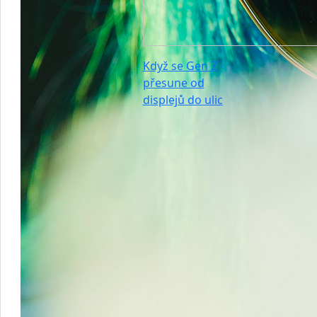
Když se Gen Z
přesune od
displejů do ulic