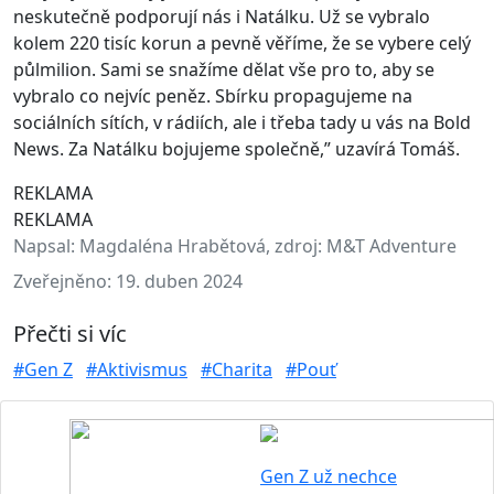
neskutečně podporují nás i Natálku. Už se vybralo
kolem 220 tisíc korun a pevně věříme, že se vybere celý
půlmilion. Sami se snažíme dělat vše pro to, aby se
vybralo co nejvíc peněz. Sbírku propagujeme na
sociálních sítích, v rádiích, ale i třeba tady u vás na Bold
News. Za Natálku bojujeme společně,” uzavírá Tomáš.
REKLAMA
REKLAMA
Napsal:
Magdaléna Hrabětová, zdroj: M&T Adventure
Zveřejněno:
19. duben 2024
Přečti si víc
#Gen Z
#Aktivismus
#Charita
#Pouť
Gen Z už nechce