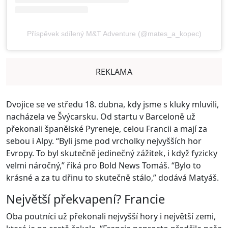
Příspěvek sdílený M&T Adventure (@mates_a_kopec)
REKLAMA
Dvojice se ve středu 18. dubna, kdy jsme s kluky mluvili,
nacházela ve Švýcarsku. Od startu v Barceloně už
překonali španělské Pyreneje, celou Francii a mají za
sebou i Alpy. “Byli jsme pod vrcholky nejvyšších hor
Evropy. To byl skutečně jedinečný zážitek, i když fyzicky
velmi náročný,” říká pro Bold News Tomáš. “Bylo to
krásné a za tu dřinu to skutečně stálo,” dodává Matyáš.
Největší překvapení? Francie
Oba poutníci už překonali nejvyšší hory i největší zemi,