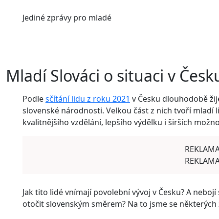
Jediné
zprávy pro mladé
Mladí Slováci o situaci v Česk
Podle
sčítání lidu z roku 2021
v Česku dlouhodobě žije 
slovenské národnosti. Velkou část z nich tvoří mladí l
kvalitnějšího vzdělání, lepšího výdělku i širších možn
REKLAM
REKLAM
Jak tito lidé vnímají povolební vývoj v Česku? A neboj
otočit slovenským směrem? Na to jsme se některých z