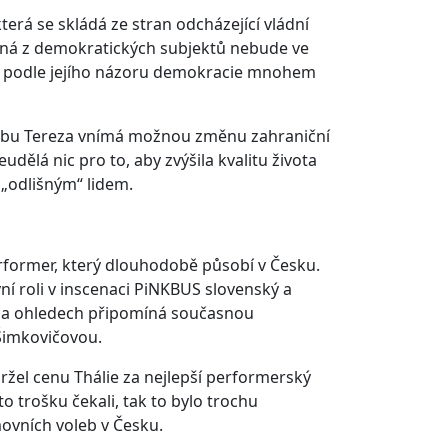
terá se skládá ze stran odcházející vládní
ožená z demokratických subjektů nebude ve
 má podle jejího názoru demokracie mnohem
hrozbu Tereza vnímá možnou změnu zahraniční
dělá nic pro to, aby zvýšila kvalitu života
„odlišným“ lidem.
erformer, který dlouhodobě působí v Česku.
í roli v inscenaci PiNKBUS slovenský a
noha ohledech připomíná současnou
Šimkovičovou.
bdržel cenu Thálie za nejlepší performerský
to trošku čekali, tak to bylo trochu
ovních voleb v Česku.