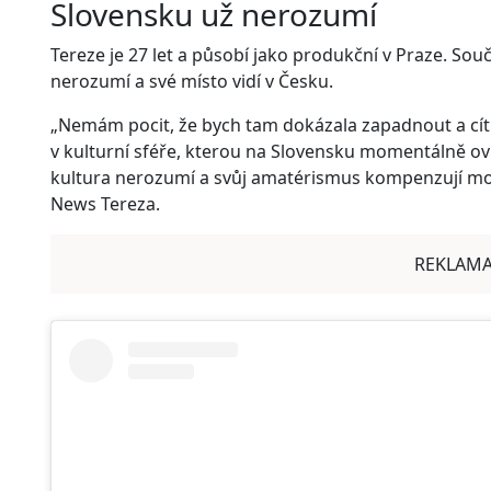
Slovensku už nerozumí
Tereze je 27 let a působí jako produkční v Praze. So
nerozumí a své místo vidí v Česku.
„Nemám pocit, že bych tam dokázala zapadnout a cítit
v kulturní sféře, kterou na Slovensku momentálně ovlá
kultura nerozumí a svůj amatérismus kompenzují moc
News Tereza.
REKLAM