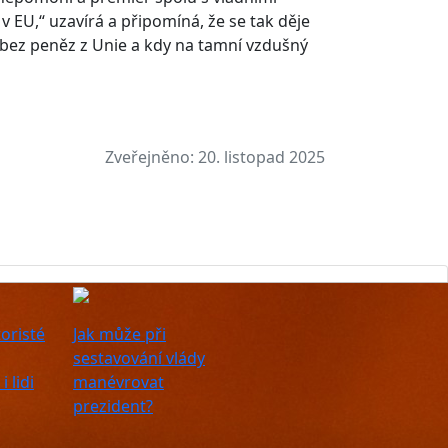
v EU,“ uzavírá a připomíná, že se tak děje
bez peněz z Unie a kdy na tamní vzdušný
Zveřejněno:
20. listopad 2025
oristé
Jak může při
sestavování vlády
 lidi
manévrovat
prezident?