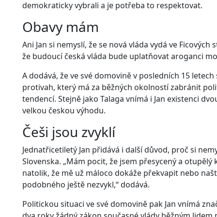
demokraticky vybrali a je potřeba to respektovat.
Obavy mám
Ani Jan si nemyslí, že se nová vláda vydá ve Ficových
že budoucí česká vláda bude uplatňovat aroganci moc
A dodává, že ve své domovině v posledních 15 letech
protivah, který má za běžných okolností zabránit pol
tendencí. Stejně jako Talaga vnímá i Jan existenci
velkou českou výhodu.
Češi jsou zvyklí
Jednatřicetiletý Jan přidává i další důvod, proč si ne
Slovenska. „Mám pocit, že jsem přesycený a otupělý 
natolik, že mě už máloco dokáže překvapit nebo naštva
podobného ještě nezvykl,“ dodává.
Politickou situaci ve své domovině pak Jan vnímá zn
dva roky žádný zákon současné vlády běžným lidem 