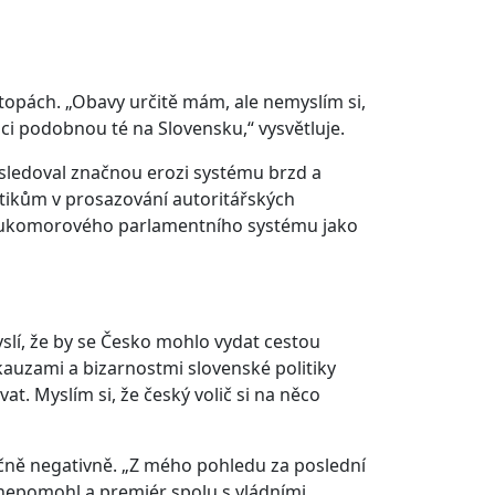
 stopách. „Obavy určitě mám, ale nemyslím si,
i podobnou té na Slovensku,“ vysvětluje.
 sledoval značnou erozi systému brzd a
itikům v prosazování autoritářských
 dvoukomorového parlamentního systému jako
myslí, že by se Česko mohlo vydat cestou
kauzami a bizarnostmi slovenské politiky
t. Myslím si, že český volič si na něco
ačně negativně. „Z mého pohledu za poslední
nepomohl a premiér spolu s vládními