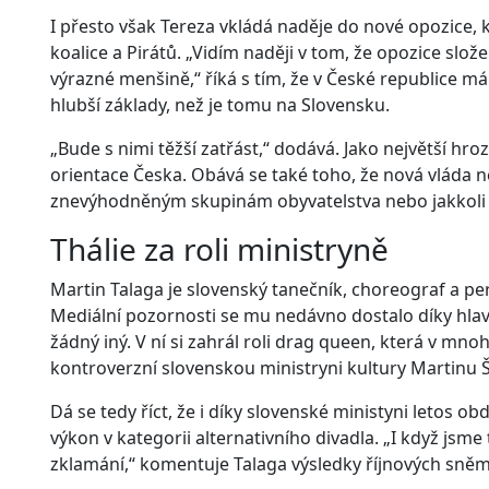
I přesto však Tereza vkládá naděje do nové opozice, k
koalice a Pirátů. „Vidím naději v tom, že opozice sl
výrazné menšině,“ říká s tím, že v České republice
hlubší základy, než je tomu na Slovensku.
„Bude s nimi těžší zatřást,“ dodává. Jako největší 
orientace Česka. Obává se také toho, že nová vláda neu
znevýhodněným skupinám obyvatelstva nebo jakkoli 
Thálie za roli ministryně
Martin Talaga je slovenský tanečník, choreograf a p
Mediální pozornosti se mu nedávno dostalo díky hlavn
žádný iný. V ní si zahrál roli drag queen, která v m
kontroverzní slovenskou ministryni kultury Martinu 
Dá se tedy říct, že i díky slovenské ministyni letos o
výkon v kategorii alternativního divadla. „I když jsme 
zklamání,“ komentuje Talaga výsledky říjnových sněm