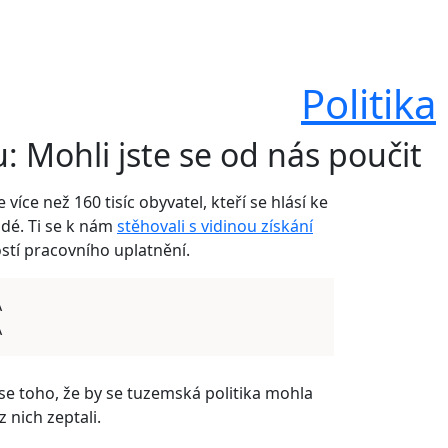
Politika
u: Mohli jste se od nás poučit
více než 160 tisíc obyvatel, kteří se hlásí ke
idé. Ti se k nám
stěhovali s vidinou získání
ostí pracovního uplatnění.
A
A
í se toho, že by se tuzemská politika mohla
 nich zeptali.