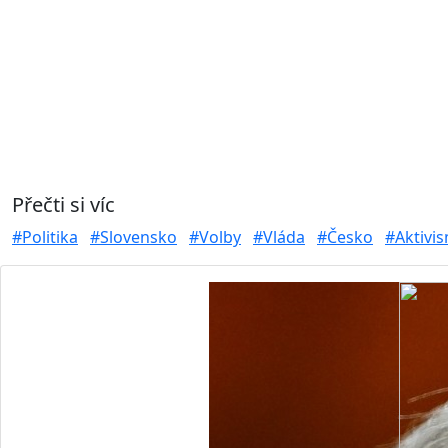
Přečti si víc
#Politika
#Slovensko
#Volby
#Vláda
#Česko
#Aktivi