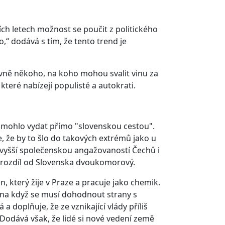
ích letech možnost se poučit z politického
,“ dodává s tím, že tento trend je
hlavně někoho, na koho mohou svalit vinu za
, které nabízejí populisté a autokrati.
o mohlo vydat přímo "slovenskou cestou".
le, že by to šlo do takových extrémů jako u
je vyšší společenskou angažovaností Čechů i
rozdíl od Slovenska dvoukomorový.
n, který žije v Praze a pracuje jako chemik.
éna když se musí dohodnout strany s
a doplňuje, že ze vznikající vlády příliš
. Dodává však, že lidé si nové vedení země