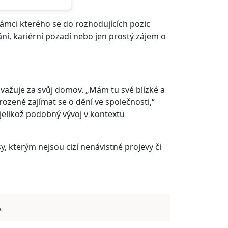
rámci kterého se do rozhodujících pozic
lání, kariérní pozadí nebo jen prostý zájem o
ovažuje za svůj domov. „Mám tu své blízké a
ozené zajímat se o dění ve společnosti,“
 jelikož podobný vývoj v kontextu
y, kterým nejsou cizí nenávistné projevy či
A