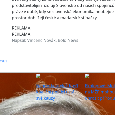
představitelijen izolují Slovensko od našich spojenců 
práve v době, kdy se slovenská ekonomika neobejde 
prostor dohlížejí české a maďarské stíhačky.
REKLAMA
REKLAMA
Napsal:
Vincenc Novák, Bold News
smus
Neodotknutelní: Kteří
Ekologové: Mot
koaliční politici ustáli
na MŽP mohou
své kauzy
ohrozit přírodu i