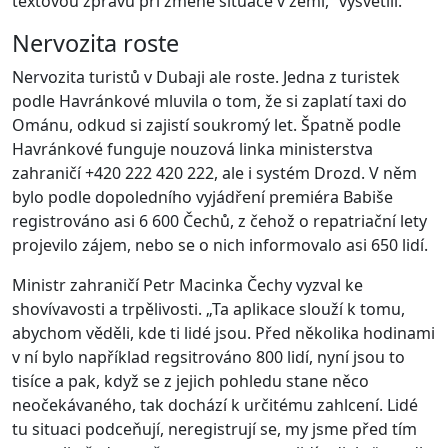
textovou zprávu při změně situace v zemi,“ vysvětlil.
Nervozita roste
Nervozita turistů v Dubaji ale roste. Jedna z turistek
podle Havránkové mluvila o tom, že si zaplatí taxi do
Ománu, odkud si zajistí soukromý let. Špatně podle
Havránkové funguje nouzová linka ministerstva
zahraničí +420 222 420 222, ale i systém Drozd. V něm
bylo podle dopoledního vyjádření premiéra Babiše
registrováno asi 6 600 Čechů, z čehož o repatriační lety
projevilo zájem, nebo se o nich informovalo asi 650 lidí.
Ministr zahraničí Petr Macinka Čechy vyzval ke
shovívavosti a trpělivosti. „Ta aplikace slouží k tomu,
abychom věděli, kde ti lidé jsou. Před několika hodinami
v ní bylo například regsitrováno 800 lidí, nyní jsou to
tisíce a pak, když se z jejich pohledu stane něco
neočekávaného, tak dochází k určitému zahlcení. Lidé
tu situaci podceňují, neregistrují se, my jsme před tím