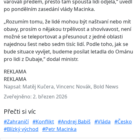
varovali předem, přesto tam spousta lidí odjela,“ uvedl
po pondělním zasedání vlády Macinka.
„Rozumím tomu, že lidé mohou být naštvaní nebo mít
obavy, prosím o nějakou trpělivost a shovívavost, není
možné se teleportovat a přesunout z jedné oblasti
najednou šest nebo sedm tisíc lidí. Podle toho, jak se
bude situace vyvíjet, budeme posílat letadla do Ománu
pro lidi z Dubaje,“ dodal ministr.
REKLAMA
REKLAMA
Napsal:
Matěj Kučera, Vincenc Novák, Bold News
Zveřejněno:
2. březen 2026
Přečti si víc
#Zahraničí
#Konflikt
#Andrej Babiš
#Vláda
#Česko
#Blízký východ
#Petr Macinka