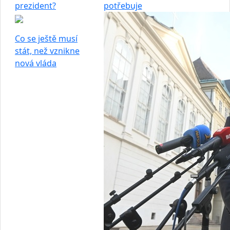
prezident?
potřebuje
Co se ještě musí
stát, než vznikne
nová vláda