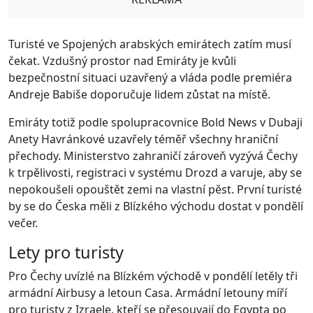
Turisté ve Spojených arabských emirátech zatím musí
čekat. Vzdušný prostor nad Emiráty je kvůli
bezpečnostní situaci uzavřený a vláda podle premiéra
Andreje Babiše doporučuje lidem zůstat na místě.
Emiráty totiž podle spolupracovnice Bold News v Dubaji
Anety Havránkové uzavřely téměř všechny hraniční
přechody. Ministerstvo zahraničí zároveň vyzývá Čechy
k trpělivosti, registraci v systému Drozd a varuje, aby se
nepokoušeli opouštět zemi na vlastní pěst. První turisté
by se do Česka měli z Blízkého východu dostat v pondělí
večer.
Lety pro turisty
Pro Čechy uvízlé na Blízkém východě v pondělí letěly tři
armádní Airbusy a letoun Casa. Armádní letouny míří
pro turisty z Izraele, kteří se přesouvají do Egypta po