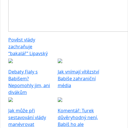
Pověst vlády
zachraňuje
“bakalář” Lipavský
Debaty Fialy s
Jak vnímají vítězství
Babišem?
Babiše zahraniční
Nepomohly jim, ani
média
divákům
Jak může při
Komentář: Turek
sestavování vlády
důvěryhodný není,
manévrovat
Babiš ho ale