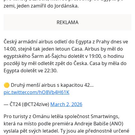
zemi, jeden zamířil do Jordánska.
REKLAMA
Český armádní airbus odletí do Egypta z Prahy dnes ve
14:00, stejně tak jeden letoun Casa. Airbus by měl do
egyptského Šarm aš-Šajchu doletět v 19:00, o hodinu
později by měl odletět zpět do Česka. Casa by měla do
Egypta doletět ve 22:30.
🟡 Druhý menší airbus s kapacitou 42…
pic.twitter.com/hO8Vb4H61K
— ČT24 (@CT24zive)
March 2, 2026
Pro turisty z Ománu letěla společnost Smartwings,
která na místo podle premiéra Andreje Babiše (ANO)
vyslala pět svých letadel. Ty jsou ale přednostně určené