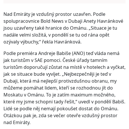
Nad Emiráty je vzdušný prostor uzavřen. Podle
spolupracovnice Bold News v Dubaji Anety Havránkové
jsou uzavřeny také hranice do Ománu. „Situace je tu
nadále velmi složitá, v pondělí se tu od rána opět
ozývaly výbuchy,“ řekla Havránková.
Podle premiéra Andreje Babiše (ANO) teď vláda nemá
jak turistům v SAE pomoci. České úřady tamním
turistům doporučují zůstat na místě v hotelech a vyčkat,
jak se situace bude vyvíjet. „Nejbezpečněji je teď v
Dubaji, která má nejlepší protivzdušnou obranu, my
můžeme pomáhat lidem, kteří se rozhodnou jít do
Moskatu v Ománu. To je zatím maximum možného,
které my jsme schopni tady řešit,“ uvedl v pondělí Babiš.
Lidé se podle něj nemají pokoušet dostat do Ománu.
Otázkou pak je, zda se večer otevře vzdušný prostor
nad Emiráty.