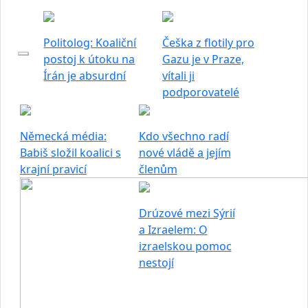
Politolog: Koaliční
Češka z flotily pro
postoj k útoku na
Gazu je v Praze,
Írán je absurdní
vítali ji
podporovatelé
Německá média:
Kdo všechno radí
Babiš složil koalici s
nové vládě a jejím
krajní pravicí
členům
Drúzové mezi Sýrií
a Izraelem: O
izraelskou pomoc
nestojí