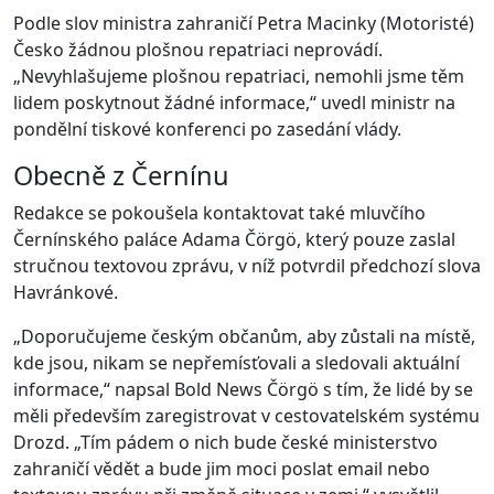
Podle slov ministra zahraničí Petra Macinky (Motoristé)
Česko žádnou plošnou repatriaci neprovádí.
„Nevyhlašujeme plošnou repatriaci, nemohli jsme těm
lidem poskytnout žádné informace,“ uvedl ministr na
pondělní tiskové konferenci po zasedání vlády.
Obecně z Černínu
Redakce se pokoušela kontaktovat také mluvčího
Černínského paláce Adama Čörgö, který pouze zaslal
stručnou textovou zprávu, v níž potvrdil předchozí slova
Havránkové.
„Doporučujeme českým občanům, aby zůstali na místě,
kde jsou, nikam se nepřemísťovali a sledovali aktuální
informace,“ napsal Bold News Čörgö s tím, že lidé by se
měli především zaregistrovat v cestovatelském systému
Drozd. „Tím pádem o nich bude české ministerstvo
zahraničí vědět a bude jim moci poslat email nebo