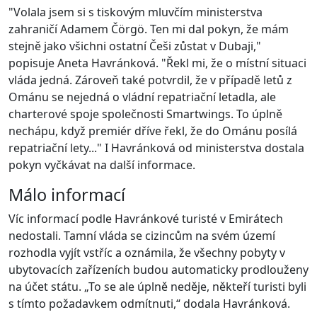
"Volala jsem si s tiskovým mluvčím ministerstva
zahraničí Adamem Čörgö. Ten mi dal pokyn, že mám
stejně jako všichni ostatní Češi zůstat v Dubaji,"
popisuje Aneta Havránková. "Řekl mi, že o místní situaci
vláda jedná. Zároveň také potvrdil, že v případě letů z
Ománu se nejedná o vládní repatriační letadla, ale
charterové spoje společnosti Smartwings. To úplně
nechápu, když premiér dříve řekl, že do Ománu posílá
repatriační lety..." I Havránková od ministerstva dostala
pokyn vyčkávat na další informace.
Málo informací
Víc informací podle Havránkové turisté v Emirátech
nedostali. Tamní vláda se cizincům na svém území
rozhodla vyjít vstříc a oznámila, že všechny pobyty v
ubytovacích zařízeních budou automaticky prodlouženy
na účet státu. „To se ale úplně neděje, někteří turisti byli
s tímto požadavkem odmítnuti,“ dodala Havránková.