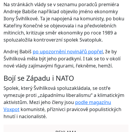
Na stránkách vlády se v seznamu poradců premiéra
Andreje Babiše například objevilo jméno ekonomky
Ilony Švihlíkové. Ta je napojená na komunisty, po boku
Kateřiny Konečné se objevovala i na předvolebních
mítincích, kritizuje směr ekonomiky po roce 1989 a
spoluzaložila kontroverzní spolek Svatopluk.
Andrej Babiš
po upozornění novinářů popřel
, že by
Švihlíková měla být jeho poradkyní. I tak se to v okolí
nové vlády zajímavými figurami, řekněme, hemží.
Bojí se Západu i NATO
Spolek, který Švihlíková spoluzakládala, se ostře
vymezuje proti „západnímu liberalismu“ a klimatickým
aktivistům. Mezi jeho členy jsou
podle magazínu
Voxpot
komunisté, příznivci pravicově populistických
hnutí i nacionalisté.