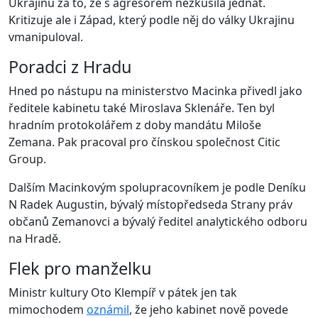
Ukrajinu za to, že s agresorem nezkusila jednat.
Kritizuje ale i Západ, který podle něj do války Ukrajinu
vmanipuloval.
Poradci z Hradu
Hned po nástupu na ministerstvo Macinka přivedl jako
ředitele kabinetu také Miroslava Sklenáře. Ten byl
hradním protokolářem z doby mandátu Miloše
Zemana. Pak pracoval pro čínskou společnost Citic
Group.
Dalším Macinkovým spolupracovníkem je podle Deníku
N Radek Augustin, bývalý místopředseda Strany práv
občanů Zemanovci a bývalý ředitel analytického odboru
na Hradě.
Flek pro manželku
Ministr kultury Oto Klempíř v pátek jen tak
mimochodem
oznámil
, že jeho kabinet nově povede