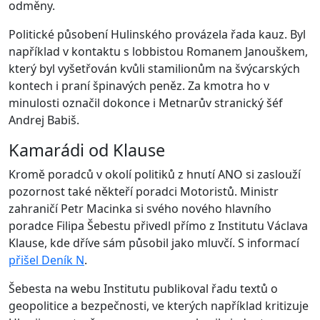
odměny.
Politické působení Hulinského provázela řada kauz. Byl
například v kontaktu s lobbistou Romanem Janouškem,
který byl vyšetřován kvůli stamilionům na švýcarských
kontech i praní špinavých peněz. Za kmotra ho v
minulosti označil dokonce i Metnarův stranický šéf
Andrej Babiš.
Kamarádi od Klause
Kromě poradců v okolí politiků z hnutí ANO si zaslouží
pozornost také někteří poradci Motoristů. Ministr
zahraničí Petr Macinka si svého nového hlavního
poradce Filipa Šebestu přivedl přímo z Institutu Václava
Klause, kde dříve sám působil jako mluvčí. S informací
přišel Deník N
.
Šebesta na webu Institutu publikoval řadu textů o
geopolitice a bezpečnosti, ve kterých například kritizuje