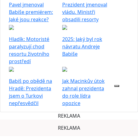
Pavel jmenoval
Prezident jmenoval
Babiše premiérem:
vládu. Ministři
Jaké jsou reakce?
obsadili resorty
Hladík: Motoristé
2025: Jaký byl rok
paralyzují chod
návratu Andreje
resortu životního
Babiše
prostředí
Babiš po obědě na
Jak Macinkův útok
Hradě: Prezidenta
zahnal prezidenta
jsem o Turkovi
do role lídra
nepřesvědčil
opozice
REKLAMA
REKLAMA