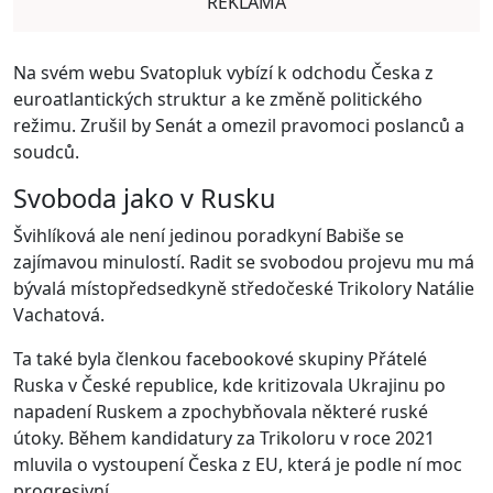
REKLAMA
Na svém webu Svatopluk vybízí k odchodu Česka z
euroatlantických struktur a ke změně politického
režimu. Zrušil by Senát a omezil pravomoci poslanců a
soudců.
Svoboda jako v Rusku
Švihlíková ale není jedinou poradkyní Babiše se
zajímavou minulostí. Radit se svobodou projevu mu má
bývalá místopředsedkyně středočeské Trikolory Natálie
Vachatová.
Ta také byla členkou facebookové skupiny Přátelé
Ruska v České republice, kde kritizovala Ukrajinu po
napadení Ruskem a zpochybňovala některé ruské
útoky. Během kandidatury za Trikoloru v roce 2021
mluvila o vystoupení Česka z EU, která je podle ní moc
progresivní.