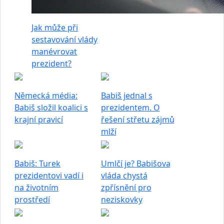
Jak může při
sestavování vlády
manévrovat
prezident?
Německá média:
Babiš jednal s
Babiš složil koalici s
prezidentem. O
krajní pravicí
řešení střetu zájmů
mlží
Babiš: Turek
Umlčí je? Babišova
prezidentovi vadí i
vláda chystá
na životním
zpřísnění pro
prostředí
neziskovky