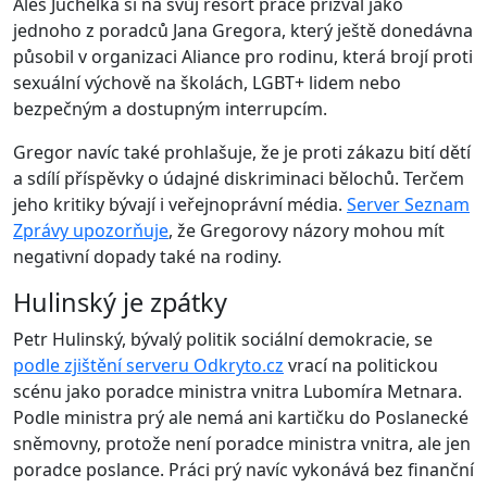
Aleš Juchelka si na svůj resort práce přizval jako
jednoho z poradců Jana Gregora, který ještě donedávna
působil v organizaci Aliance pro rodinu, která brojí proti
sexuální výchově na školách, LGBT+ lidem nebo
bezpečným a dostupným interrupcím.
Gregor navíc také prohlašuje, že je proti zákazu bití dětí
a sdílí příspěvky o údajné diskriminaci bělochů. Terčem
jeho kritiky bývají i veřejnoprávní média.
Server Seznam
Zprávy upozorňuje
, že Gregorovy názory mohou mít
negativní dopady také na rodiny.
Hulinský je zpátky
Petr Hulinský, bývalý politik sociální demokracie, se
podle zjištění serveru Odkryto.cz
vrací na politickou
scénu jako poradce ministra vnitra Lubomíra Metnara.
Podle ministra prý ale nemá ani kartičku do Poslanecké
sněmovny, protože není poradce ministra vnitra, ale jen
poradce poslance. Práci prý navíc vykonává bez finanční