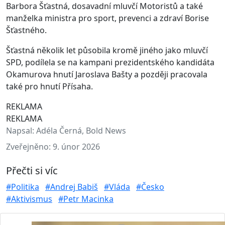
Barbora Šťastná, dosavadní mluvčí Motoristů a také
manželka ministra pro sport, prevenci a zdraví Borise
Šťastného.
Šťastná několik let působila kromě jiného jako mluvčí
SPD, podílela se na kampani prezidentského kandidáta
Okamurova hnutí Jaroslava Bašty a později pracovala
také pro hnutí Přísaha.
REKLAMA
REKLAMA
Napsal:
Adéla Černá, Bold News
Zveřejněno:
9. únor 2026
Přečti si víc
#Politika
#Andrej Babiš
#Vláda
#Česko
#Aktivismus
#Petr Macinka