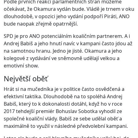
Podle prvních reakcí parlamentních stran můžeme
očekávat, že Okamura vydán bude. Vládě je trnem v oku
dlouhodobě, v opozici jeho vydání podpoří Piráti, ANO
bude naopak zřejmě opatrnější.
SPD je pro ANO potenciálním koaličním partnerem. A i
Andrej Babiš a jeho hnutí navíc v kampani často jdou až
na samotnou hranu. Jedno je jisté. Okamura a jeho
kolegové z vydávání ve sněmovně udělají velkou a
emotivní show.
Největší oběť
Hrát si na mučedníka je v politice často osvědčená a
efektivní taktika. Dlouhodobě na to spoléhá Andrej
Babiš, který to k dokonalosti dotáhl, když ho v roce
2017 tehdejší premiér Bohuslav Sobotka vyhodil ze
společné koaliční vlády. Babiš ze sebe udělal oběť a
maximálně to využil v následné předvolební kampani.