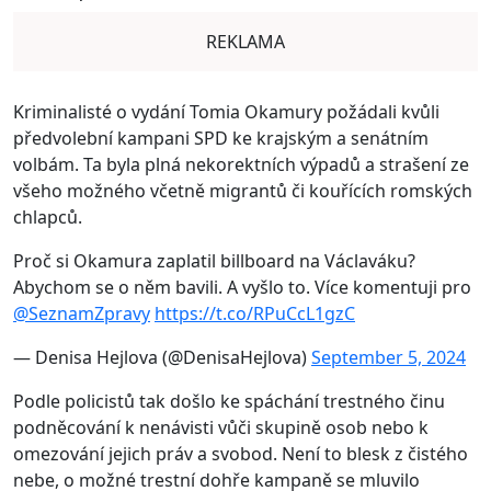
REKLAMA
Kriminalisté o vydání Tomia Okamury požádali kvůli
předvolební kampani SPD ke krajským a senátním
volbám. Ta byla plná nekorektních výpadů a strašení ze
všeho možného včetně migrantů či kouřících romských
chlapců.
Proč si Okamura zaplatil billboard na Václaváku?
Abychom se o něm bavili. A vyšlo to. Více komentuji pro
@SeznamZpravy
https://t.co/RPuCcL1gzC
— Denisa Hejlova (@DenisaHejlova)
September 5, 2024
Podle policistů tak došlo ke spáchání trestného činu
podněcování k nenávisti vůči skupině osob nebo k
omezování jejich práv a svobod. Není to blesk z čistého
nebe, o možné trestní dohře kampaně se mluvilo