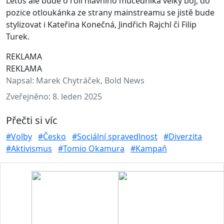
Letos ale bude o roli hlavního mučedníka velký boj, do
pozice otloukánka ze strany mainstreamu se jistě bude
stylizovat i Kateřina Konečná, Jindřich Rajchl či Filip
Turek.
REKLAMA
REKLAMA
Napsal:
Marek Chytráček, Bold News
Zveřejněno:
8. leden 2025
Přečti si víc
#Volby
#Česko
#Sociální spravedlnost
#Diverzita
#Aktivismus
#Tomio Okamura
#Kampaň