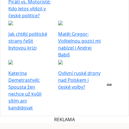
Piráti vs. Motoristé:
Kdo letos vítězil v
české politice?
Jak chtějí politické
Matěj Gregor:
strany řešit
Volitelnou pozici mi
bytovou krizi
nabízel i Andrej
Babiš
Katerina
Ovlivní ruské drony
Demetrashvili:
nad Polskem i
Spousta žen
české volby?
nechce už kvůli
sítím ani
kandidovat
REKLAMA