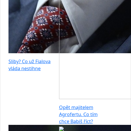
Sliby? Co už Fialova
vláda nestihne
Opět majitelem
Agrofertu. Co tím
chce Babiš říct?