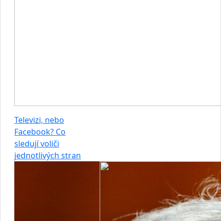
Televizi, nebo
Facebook? Co
sledují voliči
jednotlivých stran