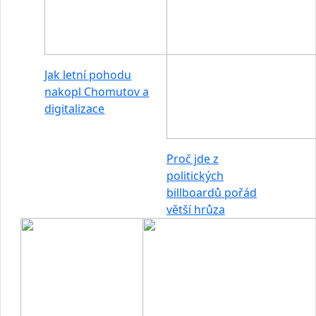
Jak letní pohodu
nakopl Chomutov a
digitalizace
Proč jde z
politických
billboardů pořád
větší hrůza