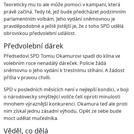
Teoreticky mu to ale může pomoci v kampani, která
právě začíná. Tedy té, jež bude předcházet podzimním
parlamentním volbám. Jeho vydání sněmovnou je
pravděpodobné a ještě jistější je, že z toho SPD udělá
obrovskou předvolební událost.
Předvolební dárek
Předsedovi SPD Tomiu Okamurovi spadl do klína ve
volebním roce nenadálý dáreček. Policie žádá
sněmovnu o jeho vydání k trestnímu stíhání. A žádost
přišla v pravou chvíli.
SPD v posledních měsících není v nejlepší kondici, v boji
o národovecky smýšlející voliče čelí oproti minulosti
mnohem výraznější konkurenci. Okamura teď ale proti
nim získal jednu zásadní výhodu. Opět ze sebe bude
moct udělat mučedníka.
Věděl, co dělá