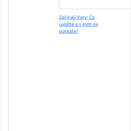
Začínají Vary: Co
uvidíte a s kým se
potkáte?