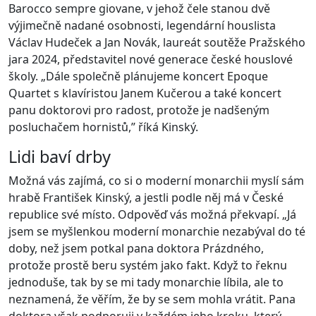
Barocco sempre giovane, v jehož čele stanou dvě
výjimečně nadané osobnosti, legendární houslista
Václav Hudeček a Jan Novák, laureát soutěže Pražského
jara 2024, představitel nové generace české houslové
školy. „Dále společně plánujeme koncert Epoque
Quartet s klavíristou Janem Kučerou a také koncert
panu doktorovi pro radost, protože je nadšeným
posluchačem hornistů,” říká Kinský.
Lidi baví drby
Možná vás zajímá, co si o moderní monarchii myslí sám
hrabě František Kinský, a jestli podle něj má v České
republice své místo. Odpověď vás možná překvapí. „Já
jsem se myšlenkou moderní monarchie nezabýval do té
doby, než jsem potkal pana doktora Prázdného,
protože prostě beru systém jako fakt. Když to řeknu
jednoduše, tak by se mi tady monarchie líbila, ale to
neznamená, že věřím, že by se sem mohla vrátit. Pana