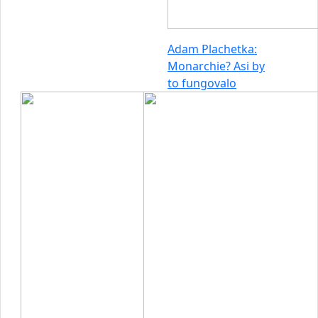
Adam Plachetka:
Monarchie? Asi by
to fungovalo