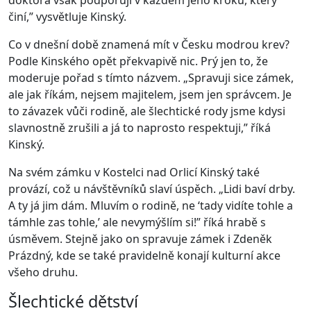
doktora však podporuji v každém jeho kroku, který
činí,” vysvětluje Kinský.
Co v dnešní době znamená mít v Česku modrou krev?
Podle Kinského opět překvapivě nic. Prý jen to, že
moderuje pořad s tímto názvem. „Spravuji sice zámek,
ale jak říkám, nejsem majitelem, jsem jen správcem. Je
to závazek vůči rodině, ale šlechtické rody jsme kdysi
slavnostně zrušili a já to naprosto respektuji,” říká
Kinský.
Na svém zámku v Kostelci nad Orlicí Kinský také
provází, což u návštěvníků slaví úspěch. „Lidi baví drby.
A ty já jim dám. Mluvím o rodině, ne ‘tady vidíte tohle a
támhle zas tohle,’ ale nevymýšlím si!” říká hrabě s
úsměvem. Stejně jako on spravuje zámek i Zdeněk
Prázdný, kde se také pravidelně konají kulturní akce
všeho druhu.
Šlechtické dětství