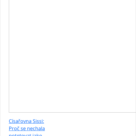
Císařovna Sissi:
Proč se nechala
potetovat jako