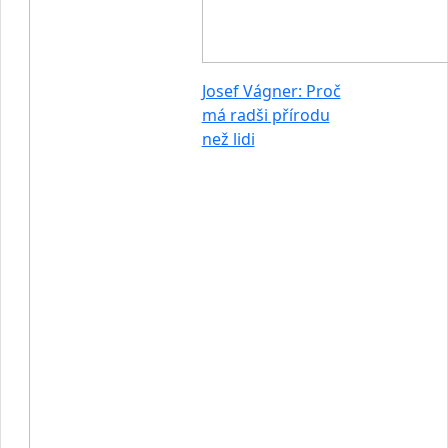
Josef Vágner: Proč
má radši přírodu
než lidi