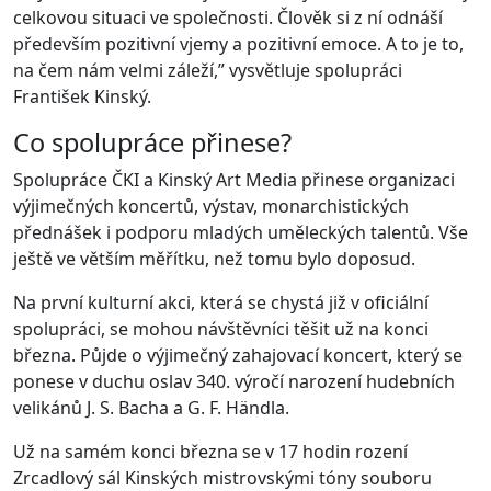
celkovou situaci ve společnosti. Člověk si z ní odnáší
především pozitivní vjemy a pozitivní emoce. A to je to,
na čem nám velmi záleží,” vysvětluje spolupráci
František Kinský.
Co spolupráce přinese?
Spolupráce ČKI a Kinský Art Media přinese organizaci
výjimečných koncertů, výstav, monarchistických
přednášek i podporu mladých uměleckých talentů. Vše
ještě ve větším měřítku, než tomu bylo doposud.
Na první kulturní akci, která se chystá již v oficiální
spolupráci, se mohou návštěvníci těšit už na konci
března. Půjde o výjimečný zahajovací koncert, který se
ponese v duchu oslav 340. výročí narození hudebních
velikánů J. S. Bacha a G. F. Händla.
Už na samém konci března se v 17 hodin rození
Zrcadlový sál Kinských mistrovskými tóny souboru