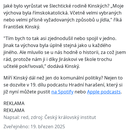
Jaké bylo vyrůstat ve šlechtické rodině Kinských? „Moje
výchova byla římskokatolická. Včetně velmi vybraných
nebo velmi přísně vyžadovaných způsobů u jídla," říká
František Kinský.
"Tím bych to tak asi zjednodušil nebo spojil v jedno.
Jinak ta výchova byla úplně stejná jako u každého
jiného. Ale mluvilo se u nás hodně o historii, za což jsem
rád, protože nám ji i díky Jiráskovi ve škole trochu
učitelé pokřivovali,” dodává Kinský.
Míří Kinský dál než jen do komunální politiky? Nejen to
se dozvíte v 19. dílu podcastu Hradní harašení, který si
již nyní můžete pustit
na Spotify
nebo
Apple podcasts
.
REKLAMA
REKLAMA
Napsal:
red, zdroj: Český královský institut
Zveřejněno:
19. březen 2025