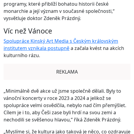
programy, které přiblíží bohatou historii české
monarchie a její význam v současné společnosti,“
vysvětluje doktor Zdeněk Prázdný.
Víc než Vánoce
Spolupráce Kinský Art Media s Českým královským
institutem vznikala postupně
a začala kvést na akcích
kulturního rázu.
REKLAMA
„Minimálně dvě akce už jsme společně dělali. Byly to
vánoční koncerty v roce 2023 a 2024 a jelikož se
spolupráce velmi osvědčila, nebylo nad čím přemýšlet.
Cílem je i to, aby Češi zase byli hrdí na svou zemi a
nechodili se svěšenou hlavou,” říká Zdeněk Prázdný.
„Myslíme si, že kultura jako taková je něco, co ozdravuje