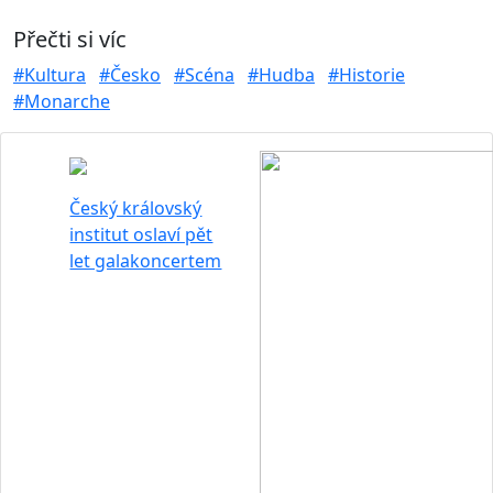
Přečti si víc
#Kultura
#Česko
#Scéna
#Hudba
#Historie
#Monarche
Český královský
institut oslaví pět
let galakoncertem