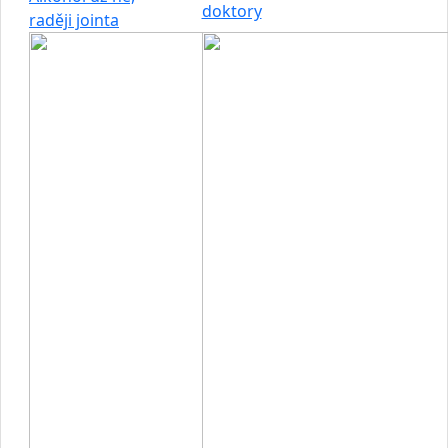
doktory
raději jointa