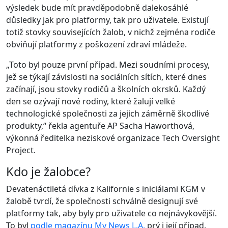
výsledek bude mít pravděpodobně dalekosáhlé
důsledky jak pro platformy, tak pro uživatele. Existují
totiž stovky souvisejících žalob, v nichž zejména rodiče
obviňují platformy z poškození zdraví mládeže.
„Toto byl pouze první případ. Mezi soudními procesy,
jež se týkají závislosti na sociálních sítích, které dnes
začínají, jsou stovky rodičů a školních okrsků. Každý
den se ozývají nové rodiny, které žalují velké
technologické společnosti za jejich záměrně škodlivé
produkty,“ řekla agentuře AP Sacha Haworthová,
výkonná ředitelka neziskové organizace Tech Oversight
Project.
Kdo je žalobce?
Devatenáctiletá dívka z Kalifornie s iniciálami KGM v
žalobě tvrdí, že společnosti schválně designují své
platformy tak, aby byly pro uživatele co nejnávykovější.
To byl
podle magazínu My News L.A.
prý i její případ.