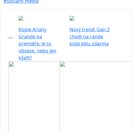
#Sociální média
Kopie Ariany
Nový trend: Gen Z
Grande na
chodí na rande
premiéře: Je to
kvůli jídlu zdarma
obsese, nebo jen
kšeft?