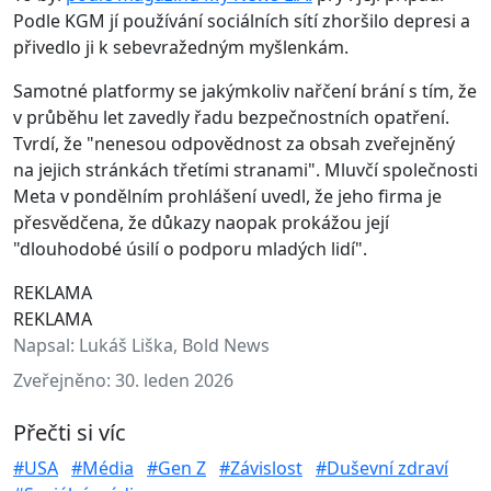
Podle KGM jí používání sociálních sítí zhoršilo depresi a
přivedlo ji k sebevražedným myšlenkám.
Samotné platformy se jakýmkoliv nařčení brání s tím, že
v průběhu let zavedly řadu bezpečnostních opatření.
Tvrdí, že "nenesou odpovědnost za obsah zveřejněný
na jejich stránkách třetími stranami". Mluvčí společnosti
Meta v pondělním prohlášení uvedl, že jeho firma je
přesvědčena, že důkazy naopak prokážou její
"dlouhodobé úsilí o podporu mladých lidí".
REKLAMA
REKLAMA
Napsal:
Lukáš Liška, Bold News
Zveřejněno:
30. leden 2026
Přečti si víc
#USA
#Média
#Gen Z
#Závislost
#Duševní zdraví