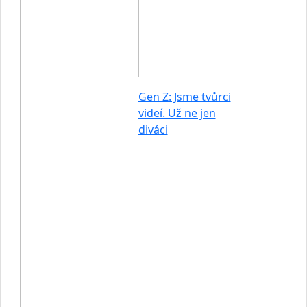
Gen Z: Jsme tvůrci
videí. Už ne jen
diváci