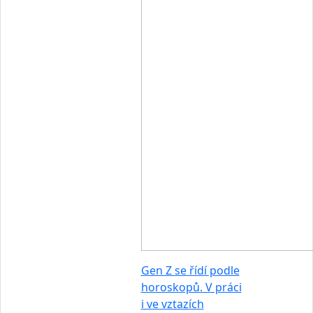
Gen Z se řídí podle
horoskopů. V práci
i ve vztazích