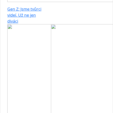
Gen Z: Jsme tvůrci
videí. Už ne jen
diváci