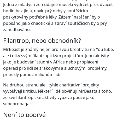
Jedna z mladých žen údajně musela vydržet přes dvacet
hodin bez jídla, navíc prý nebyly soutěžícím
poskytovány potřebné léky. Zázemí natáčení bylo
popsáno jako chaotické a zdraví soutěžících bylo prý
zanedbáváno.
Filantrop, nebo obchodník?
MrBeast je známý nejen pro svou kreativitu na YouTube,
ale i díky svým filantropickým projektům. Jeho aktivity,
jako je budování studní v Africe nebo proplácení
operací pro lidi se zrakovými a sluchovými problémy,
přinesly pomoc milionům lidí.
Na druhou stranu ale i tyhle charitativní projekty
vyvolávají kritiku. Někteří lidé obviňují MrBeasta z toho,
že své filantropické aktivity využívá pouze jako
sebepropagaci.
Není to poprvé