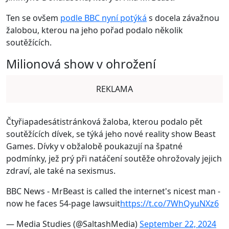
Ten se ovšem
podle BBC nyní potýká
s docela závažnou
žalobou, kterou na jeho pořad podalo několik
soutěžících.
Milionová show v ohrožení
REKLAMA
Čtyřiapadesátistránková žaloba, kterou podalo pět
soutěžících dívek, se týká jeho nové reality show Beast
Games. Dívky v obžalobě poukazují na špatné
podmínky, jež prý při natáčení soutěže ohrožovaly jejich
zdraví, ale také na sexismus.
BBC News - MrBeast is called the internet's nicest man -
now he faces 54-page lawsuit
https://t.co/7WhQyuNXz6
— Media Studies (@SaltashMedia)
September 22, 2024