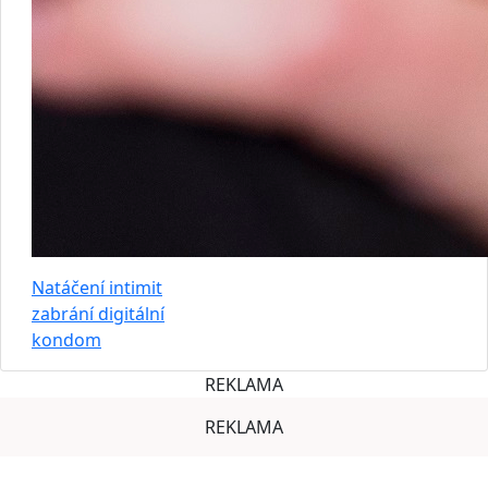
Natáčení intimit
zabrání digitální
kondom
REKLAMA
REKLAMA