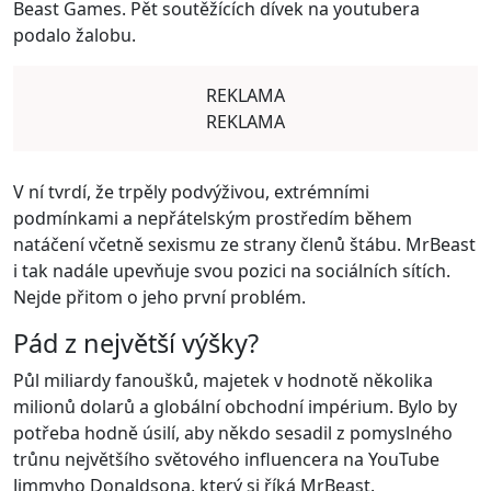
Beast Games. Pět soutěžících dívek na youtubera
podalo žalobu.
REKLAMA
REKLAMA
V ní tvrdí, že trpěly podvýživou, extrémními
podmínkami a nepřátelským prostředím během
natáčení včetně sexismu ze strany členů štábu. MrBeast
i tak nadále upevňuje svou pozici na sociálních sítích.
Nejde přitom o jeho první problém.
Pád z největší výšky?
Půl miliardy fanoušků, majetek v hodnotě několika
milionů dolarů a globální obchodní impérium. Bylo by
potřeba hodně úsilí, aby někdo sesadil z pomyslného
trůnu největšího světového influencera na YouTube
Jimmyho Donaldsona, který si říká MrBeast.