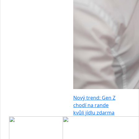
Nový trend: Gen Z
chodí na rande
kvůli jídlu zdarma