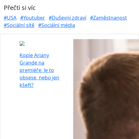
Přečti si víc
#USA
#Youtuber
#Duševní zdraví
#Zaměstnanost
#Sociální sítě
#Sociální média
Kopie Ariany
Grande na
premiéře: Je to
obsese, nebo jen
kšeft?