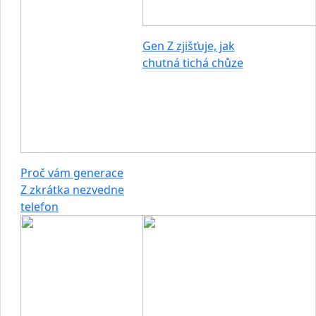
Gen Z zjišťuje, jak
chutná tichá chůze
Proč vám generace
Z zkrátka nezvedne
telefon