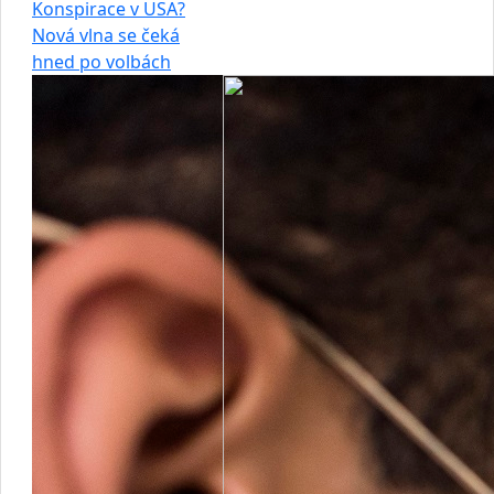
Konspirace v USA?
Nová vlna se čeká
hned po volbách