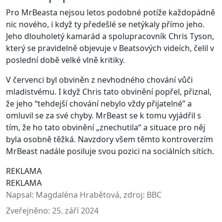
Pro MrBeasta nejsou letos podobné potíže každopádně
nic nového, i když ty předešlé se netýkaly přímo jeho.
Jeho dlouholetý kamarád a spolupracovník Chris Tyson,
který se pravidelně objevuje v Beatsových videích, čelil v
poslední době velké vlně kritiky.
V červenci byl obviněn z nevhodného chování vůči
mladistvému. I když Chris tato obvinění popřel, přiznal,
že jeho “tehdejší chování nebylo vždy přijatelné” a
omluvil se za své chyby. MrBeast se k tomu vyjádřil s
tím, že ho tato obvinění „znechutila“ a situace pro něj
byla osobně těžká. Navzdory všem těmto kontroverzím
MrBeast nadále posiluje svou pozici na sociálních sítích.
REKLAMA
REKLAMA
Napsal:
Magdaléna Hrabětová, zdroj: BBC
Zveřejněno:
25. září 2024