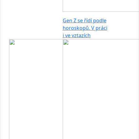
Gen Z se řídí podle
horoskopů. V práci
i ve vztazích