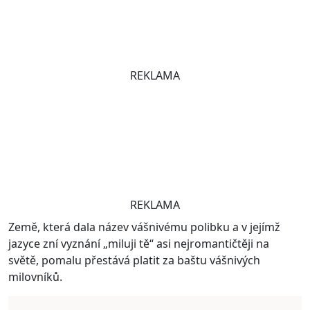
REKLAMA
REKLAMA
Země, která dala název vášnivému polibku a v jejímž
jazyce zní vyznání „miluji tě“ asi nejromantičtěji na
světě, pomalu přestává platit za baštu vášnivých
milovníků.