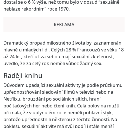
dostal se o 6 % výše, než tomu bylo v dosud “sexuálně
neblaze rekordním” roce 1970.
REKLAMA
Dramatický propad milostného života byl zaznamenán
hlavně u mladých lidí. Celých 28 % Francouzů ve věku 18
až 24 let, kteří už za sebou mají sexuální zkušenost,
uvedlo, že za celý rok neměli vůbec žádný sex.
Raději knihu
Důvodem upadající sexuální aktivity je podle průzkumu
upřednostňování sledování filmů v televizi nebo na
Netflixu, brouzdání po sociálních sítích, hraní
počítačových her nebo čtení knih. Celá polovina mužů
přiznala, že v uplynulém roce neměli pohlavní styk,
protože upřednostnili některou z těchto činností. Na
poklesu sexuální aktivity má svůj podíl i stále menší