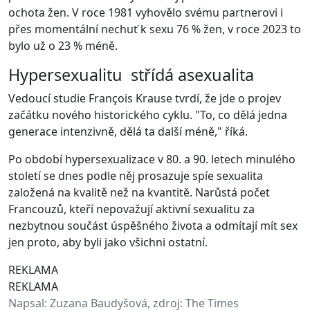
ochota žen. V roce 1981 vyhovělo svému partnerovi i
přes momentální nechuť k sexu 76 % žen, v roce 2023 to
bylo už o 23 % méně.
Hypersexualitu střídá asexualita
Vedoucí studie François Krause tvrdí, že jde o projev
začátku nového historického cyklu. "To, co dělá jedna
generace intenzivně, dělá ta další méně," říká.
Po období hypersexualizace v 80. a 90. letech minulého
století se dnes podle něj prosazuje spíe sexualita
založená na kvalitě než na kvantitě. Narůstá počet
Francouzů, kteří nepovažují aktivní sexualitu za
nezbytnou součást úspěšného života a odmítají mít sex
jen proto, aby byli jako všichni ostatní.
REKLAMA
REKLAMA
Napsal:
Zuzana Baudyšová, zdroj: The Times