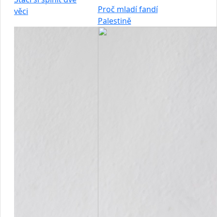
Proč mladí fandí
věci
Palestině