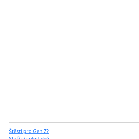
Štěstí pro Gen Z?
Stačí si splnit dvě