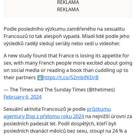
REKLAMA
REKLAMA
Podle posledního výzkumu zaměřeného na sexualitu
Francouzů to tak alespoň vypadá. Mladí lidé podle jeho
výsledků raději sledují seriály nebo sedí u videoher.
A new study found that France is losing its appetite for
sex, with many French people more excited about going
on social media or reading a book than cuddling up to
their partners ⬇️
https://t.co/52mbifKDrB
— The Times and The Sunday Times (@thetimes)
February 6, 2024
Sexuální aktivita Francouzů je podle
průzkumu
agentury Ifop z přelomu roku 2024
na nejnižší úrovni za
posledních padesát let. Podíl dospělých, kteří byli
posledních dvanáct měsíců bez sexu, stoupl na 24 % a