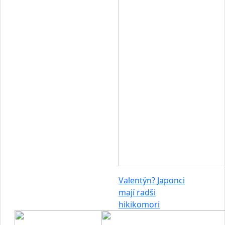
Valentýn? Japonci
mají radši
hikikomori