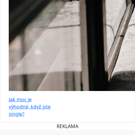
Jak moc je
výhodné, když jste
single?
REKLAMA