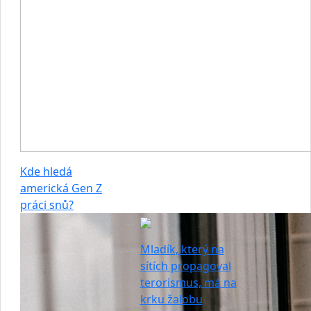
Kde hledá
americká Gen Z
práci snů?
Mladík, který na
sítích propagoval
terorismus, má na
krku žalobu