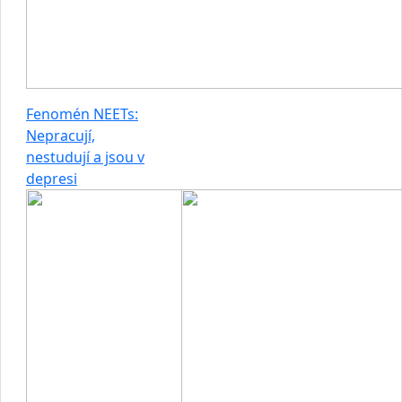
Fenomén NEETs:
Nepracují,
nestudují a jsou v
depresi