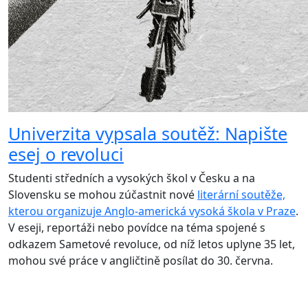
Univerzita vypsala soutěž: Napište
esej o revoluci
Studenti středních a vysokých škol v Česku a na
Slovensku se mohou zúčastnit nové
literární soutěže,
kterou organizuje Anglo-americká vysoká škola v Praze
.
V eseji, reportáži nebo povídce na téma spojené s
odkazem Sametové revoluce, od níž letos uplyne 35 let,
mohou své práce v angličtině posílat do 30. června.