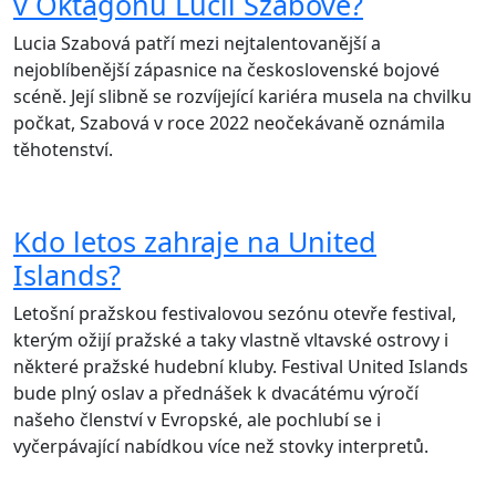
v Oktagonu Lucii Szabové?
Lucia Szabová patří mezi nejtalentovanější a
nejoblíbenější zápasnice na československé bojové
scéně. Její slibně se rozvíjející kariéra musela na chvilku
počkat, Szabová v roce 2022 neočekávaně oznámila
těhotenství.
Kdo letos zahraje na United
Islands?
Letošní pražskou festivalovou sezónu otevře festival,
kterým ožijí pražské a taky vlastně vltavské ostrovy i
některé pražské hudební kluby. Festival United Islands
bude plný oslav a přednášek k dvacátému výročí
našeho členství v Evropské, ale pochlubí se i
vyčerpávající nabídkou více než stovky interpretů.