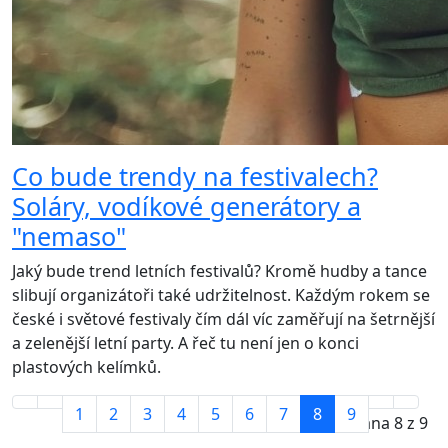
Co bude trendy na festivalech?
Soláry, vodíkové generátory a
"nemaso"
Jaký bude trend letních festivalů? Kromě hudby a tance
slibují organizátoři také udržitelnost. Každým rokem se
české i světové festivaly čím dál víc zaměřují na šetrnější
a zelenější letní party. A řeč tu není jen o konci
plastových kelímků.
1
2
3
4
5
6
7
8
9
Strana 8 z 9