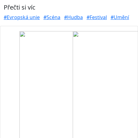
Přečti si víc
#Evropská unie
#Scéna
#Hudba
#Festival
#Umění