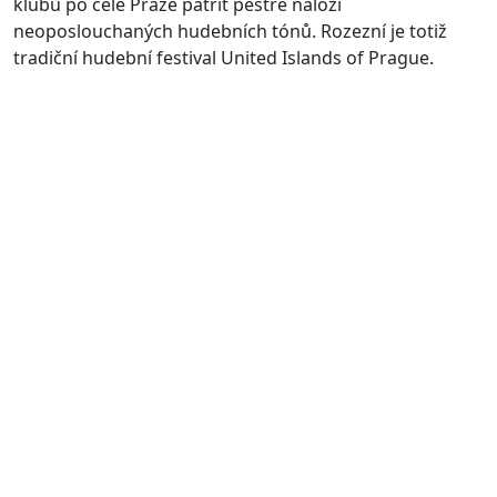
klubů po celé Praze patřit pestré náloži
neoposlouchaných hudebních tónů. Rozezní je totiž
tradiční hudební festival United Islands of Prague.