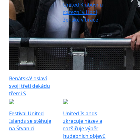
United Klubovnu
rozezní v Libni
ženské vibrace
Benátská! oslaví
svoji třetí dekádu
třemi S
Festival United
United Islands
Islands se stěhuje
zkracuje název a
na Štvanici
rozšiřuje výběr
hudebních objevů