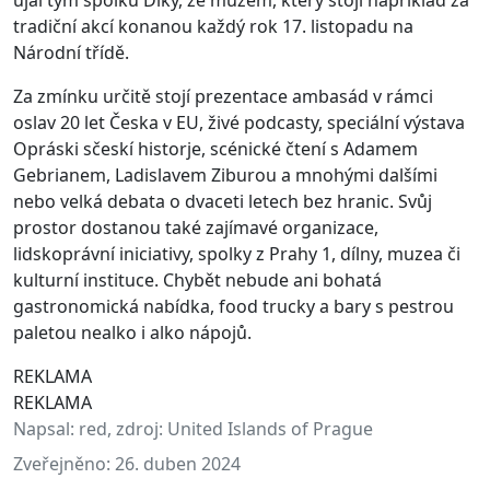
ujal tým spolku Díky, že můžem, který stojí například za
tradiční akcí konanou každý rok 17. listopadu na
Národní třídě.
Za zmínku určitě stojí prezentace ambasád v rámci
oslav 20 let Česka v EU, živé podcasty, speciální výstava
Opráski sčeskí historje, scénické čtení s Adamem
Gebrianem, Ladislavem Ziburou a mnohými dalšími
nebo velká debata o dvaceti letech bez hranic. Svůj
prostor dostanou také zajímavé organizace,
lidskoprávní iniciativy, spolky z Prahy 1, dílny, muzea či
kulturní instituce. Chybět nebude ani bohatá
gastronomická nabídka, food trucky a bary s pestrou
paletou nealko i alko nápojů.
REKLAMA
REKLAMA
Napsal:
red, zdroj: United Islands of Prague
Zveřejněno:
26. duben 2024