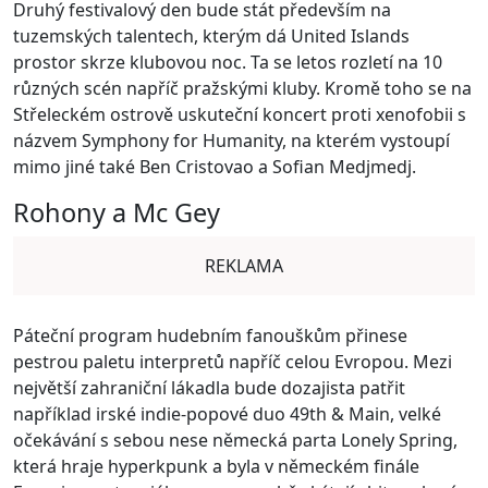
Druhý festivalový den bude stát především na
tuzemských talentech, kterým dá United Islands
prostor skrze klubovou noc. Ta se letos rozletí na 10
různých scén napříč pražskými kluby. Kromě toho se na
Střeleckém ostrově uskuteční koncert proti xenofobii s
názvem Symphony for Humanity, na kterém vystoupí
mimo jiné také Ben Cristovao a Sofian Medjmedj.
Rohony a Mc Gey
REKLAMA
Páteční program hudebním fanouškům přinese
pestrou paletu interpretů napříč celou Evropou. Mezi
největší zahraniční lákadla bude dozajista patřit
například irské indie-popové duo 49th & Main, velké
očekávání s sebou nese německá parta Lonely Spring,
která hraje hyperkpunk a byla v německém finále