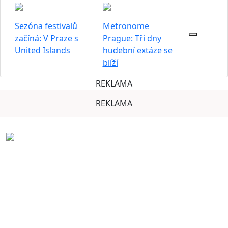
Sezóna festivalů
Metronome
začíná: V Praze s
Prague: Tři dny
United Islands
hudební extáze se
blíží
REKLAMA
REKLAMA