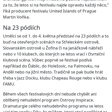
za to, že letos si na festivalu najde opravdu každý něco,”
říká producent festivalu United Islands of Prague
Martin Voňka.
Na 23 pódiích
Umělci se od 1. do 4. května představí na 23 pódiích a to
buď na otevřených scénách na Střeleckém ostrově,
Slovanském ostrově u Žofína či na Janáčkově nábřeží
nebo v 10 klubech, do kterých se letos vrací i čtvrteční
klubová scéna. Vůbec poprvé se festival podívá
například do Ďáblic, do Holešovic, na Palmovku, na
Anděl nebo na Jižní město. Tradičně se pak bude hrát
třeba v Jazz Docku, klubu Chapeau Rouge nebo v klubu
FAMU.
Během všech festivalových dní nebude chybět ani
oblíbený nehudební program Ostrovy inspirace.
Dramaturgie celého nehudebního programu se letos