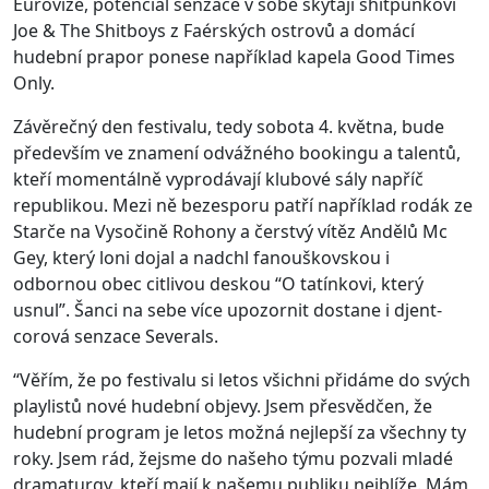
Eurovize, potenciál senzace v sobě skýtají shitpunkoví
Joe & The Shitboys z Faérských ostrovů a domácí
hudební prapor ponese například kapela Good Times
Only.
Závěrečný den festivalu, tedy sobota 4. května, bude
především ve znamení odvážného bookingu a talentů,
kteří momentálně vyprodávají klubové sály napříč
republikou. Mezi ně bezesporu patří například rodák ze
Starče na Vysočině Rohony a čerstvý vítěz Andělů Mc
Gey, který loni dojal a nadchl fanouškovskou i
odbornou obec citlivou deskou “O tatínkovi, který
usnul”. Šanci na sebe více upozornit dostane i djent-
corová senzace Severals.
“Věřím, že po festivalu si letos všichni přidáme do svých
playlistů nové hudební objevy. Jsem přesvědčen, že
hudební program je letos možná nejlepší za všechny ty
roky. Jsem rád, žejsme do našeho týmu pozvali mladé
dramaturgy, kteří mají k našemu publiku nejblíže. Mám