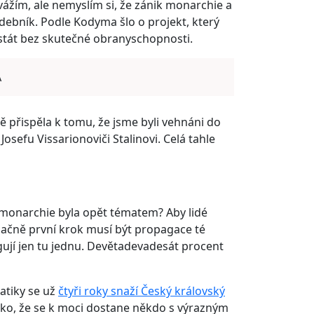
žím, ale nemyslím si, že zánik monarchie a
udebník. Podle Kodyma šlo o projekt, který
ý stát bez skutečné obranyschopnosti.
A
ě přispěla k tomu, že jsme byli vehnáni do
osefu Vissarionoviči Stalinovi. Celá tahle
 monarchie byla opět tématem? Aby lidé
načně první krok musí být propagace té
gují jen tu jednu. Devětadevadesát procent
atiky se už
čtyři roky snaží Český královský
iko, že se k moci dostane někdo s výrazným