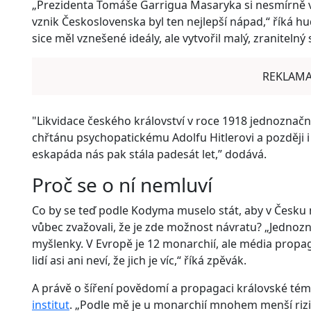
„Prezidenta Tomáše Garrigua Masaryka si nesmírně vá
vznik Československa byl ten nejlepší nápad,“ říká h
sice měl vznešené ideály, ale vytvořil malý, zraniteln
REKLAM
"Likvidace českého království v roce 1918 jednoznačn
chřtánu psychopatickému Adolfu Hitlerovi a později i J
eskapáda nás pak stála padesát let,” dodává.
Proč se o ní nemluví
Co by se teď podle Kodyma muselo stát, aby v Česku
vůbec zvažovali, že je zde možnost návratu? „Jednoz
myšlenky. V Evropě je 12 monarchií, ale média propa
lidí asi ani neví, že jich je víc,“ říká zpěvák.
A právě o šíření povědomí a propagaci královské tém
institut
. „Podle mě je u monarchií mnohem menší riz