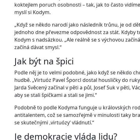
koktejlem poruch osobnosti – tak, jak to často vidí
myslí si Kodym.
„Když se někdo narodí jako následník trůnu, je od dě
jednoho dne převezme odpovědnost za stát. Kdyby to šl
Kodym s nadsázkou. „Ale reálně se s výchovou začíná k
začíná dávat smysl.“
Jak být na špici
Podle něj je to velmi podobné, jako když se někdo ch
hudbě. „Virtuóz Pavel Šporcl dostal housličky do ruky 
Jarda Svěcený začínal v pěti a půl, Josef Suk v pěti, Vá
aby se stali špičkami a stali se jimi.“
Podobně to podle Kodyma funguje u královských rod
antitalentem, což se samozřejmě v minulosti taky bral
se skutečnými ‚virtuózy‘ vládnutí.“
Je demokracie vláda lidu?