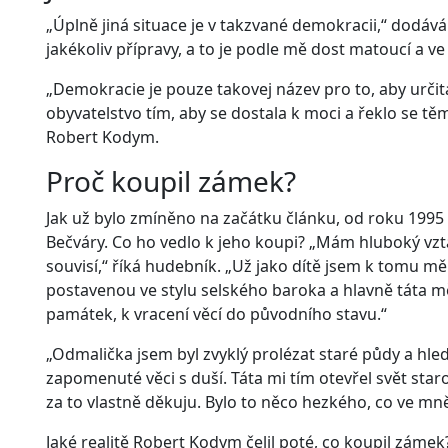
„Úplně jiná situace je v takzvané demokracii,“ dodává
jakékoliv přípravy, a to je podle mě dost matoucí a ve
„Demokracie je pouze takovej název pro to, aby určit
obyvatelstvo tím, aby se dostala k moci a řeklo se tě
Robert Kodym.
Proč koupil zámek?
Jak už bylo zmíněno na začátku článku, od roku 199
Bečváry. Co ho vedlo k jeho koupi? „Mám hluboký vzta
souvisí,“ říká hudebník. „Už jako dítě jsem k tomu měl
postavenou ve stylu selského baroka a hlavně táta mě
památek, k vracení věcí do původního stavu.“
„Odmalička jsem byl zvyklý prolézat staré půdy a hle
zapomenuté věci s duší. Táta mi tím otevřel svět star
za to vlastně děkuju. Bylo to něco hezkého, co ve mn
Jaké realitě Robert Kodym čelil poté, co koupil zámek