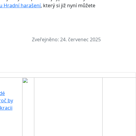
u Hradní harašení
, který si již nyní můžete
Zveřejněno:
24. červenec 2025
idé
roč by
kracii