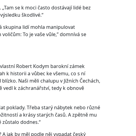
. „Tam se k moci často dostávají lidé bez
 výsledku škodlivé.“
á skupina lidí mohla manipulovat
m voličům: To je vaše vůle,” domnívá se
5 vlastní Robert Kodym barokní zámek
h k historii a vůbec ke všemu, co s ní
 blízko. Naši měli chalupu v Jižních Čechách,
 vedl k záchranářství, tedy k obnově
dat poklady. Třeba starý nábytek nebo různé
ožitností a krásy starých časů. A zpětně mu
ě zůstalo dodnes.“
? A jak by měl podle něj vypadat český