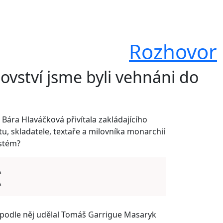
Rozhovor
vství jsme byli vehnáni do
ára Hlaváčková přivítala zakládajícího
tu, skladatele, textaře a milovníka monarchií
ystém?
A
A
 podle něj udělal Tomáš Garrigue Masaryk