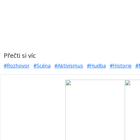
Přečti si víc
#Rozhovor
#Scéna
#Aktivismus
#Hudba
#Historie
#