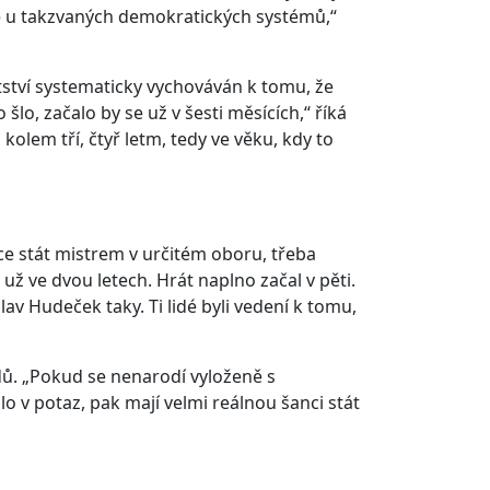
me u takzvaných demokratických systémů,“
tství systematicky vychováván k tomu, že
o, začalo by se už v šesti měsících,“ říká
olem tří, čtyř letm, tedy ve věku, kdy to
ce stát mistrem v určitém oboru, třeba
už ve dvou letech. Hrát naplno začal v pěti.
clav Hudeček taky. Ti lidé byli vedení k tomu,
ů. „Pokud se nenarodí vyloženě s
o v potaz, pak mají velmi reálnou šanci stát