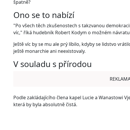
špatně?
Ono se to nabízí
"Po všech těch zkušenostech s takzvanou demokracií, 
víc," říká hudebník Robert Kodym o možném návratu
Ještě víc by se mu ale prý líbilo, kdyby se lidstvo vráti
ještě monarchie ani neexistovaly.
V souladu s přírodou
REKLAM
Podle zakládajícího člena kapel Lucie a Wanastowi Vje
která by byla absolutně čistá.