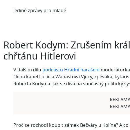
Jediné
zprávy pro mladé
Robert Kodym: Zrušením králo
chřtánu Hitlerovi
V dalším dílu
podcastu Hradní harašení
moderátorka B
člena kapel Lucie a Wanastowi Vjecy, zpěváka, kytaris
Roberta Kodyma. Jak se dívá na současný politický s
REKLAM
REKLAM
Proč se rozhodl koupit zámek Bečváry u Kolína? A co