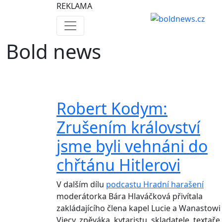
REKLAMA
Bold news
Robert Kodym:
Zrušením království
jsme byli vehnáni do
chřtánu Hitlerovi
V dalším dílu
podcastu Hradní harašení
moderátorka Bára Hlaváčková přivítala
zakládajícího člena kapel Lucie a Wanastowi
Vjecy, zpěváka, kytaristu, skladatele, textaře