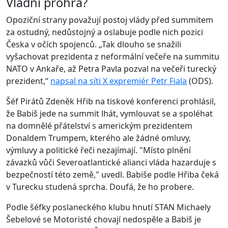
Vládní prohra?
Opoziční strany považují postoj vlády před summitem
za ostudný, nedůstojný a oslabuje podle nich pozici
Česka v očích spojenců. „Tak dlouho se snažili
vyšachovat prezidenta z neformální večeře na summitu
NATO v Ankaře, až Petra Pavla pozval na večeři turecký
prezident,“
napsal na síti X expremiér Petr Fiala
(ODS).
Šéf Pirátů Zdeněk Hřib na tiskové konferenci prohlásil,
že Babiš jede na summit lhát, vymlouvat se a spoléhat
na domnělé přátelství s americkým prezidentem
Donaldem Trumpem, kterého ale žádné omluvy,
výmluvy a politické řeči nezajímají. "Místo plnění
závazků vůči Severoatlantické alianci vláda hazarduje s
bezpečností této země," uvedl. Babiše podle Hřiba čeká
v Turecku studená sprcha. Doufá, že ho probere.
Podle šéfky poslaneckého klubu hnutí STAN Michaely
Šebelové se Motoristé chovají nedospěle a Babiš je