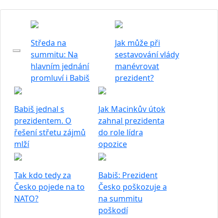
Středa na
Jak může při
summitu: Na
sestavování vlády
hlavním jednání
manévrovat
promluví i Babiš
prezident?
Babiš jednal s
Jak Macinkův útok
prezidentem. O
zahnal prezidenta
řešení střetu zájmů
do role lídra
mlží
opozice
Tak kdo tedy za
Babiš: Prezident
Česko pojede na to
Česko poškozuje a
NATO?
na summitu
poškodí