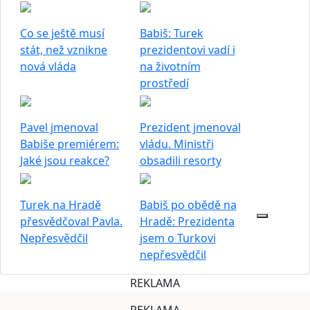
Co se ještě musí
Babiš: Turek
stát, než vznikne
prezidentovi vadí i
nová vláda
na životním
prostředí
Pavel jmenoval
Prezident jmenoval
Babiše premiérem:
vládu. Ministři
Jaké jsou reakce?
obsadili resorty
Turek na Hradě
Babiš po obědě na
přesvědčoval Pavla.
Hradě: Prezidenta
Nepřesvědčil
jsem o Turkovi
nepřesvědčil
REKLAMA