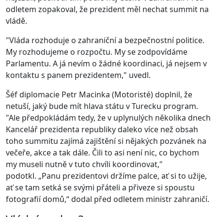
odletem zopakoval, že prezident měl nechat summit na
vládě.
"Vláda rozhoduje o zahraniční a bezpečnostní politice.
My rozhodujeme o rozpočtu. My se zodpovídáme
Parlamentu. A já nevím o žádné koordinaci, já nejsem v
kontaktu s panem prezidentem," uvedl.
Šéf diplomacie Petr Macinka (Motoristé) doplnil, že
netuší, jaký bude mít hlava státu v Turecku program.
"Ale předpokládám tedy, že v uplynulých několika dnech
Kancelář prezidenta republiky daleko více než obsah
toho summitu zajímá zajištění si nějakých pozvánek na
večeře, akce a tak dále. Čili to asi není nic, co bychom
my museli nutně v tuto chvíli koordinovat,"
podotkl. „Panu prezidentovi držíme palce, ať si to užije,
ať se tam setká se svými přáteli a přiveze si spoustu
fotografií domů,“ dodal před odletem ministr zahraničí.