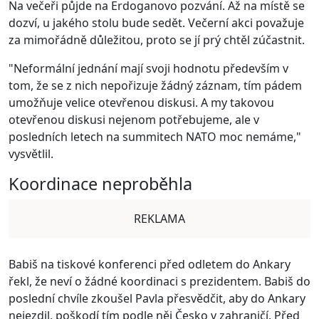
Na večeři půjde na Erdoganovo pozvání. Až na místě se
dozví, u jakého stolu bude sedět. Večerní akci považuje
za mimořádně důležitou, proto se jí prý chtěl zúčastnit.
"Neformální jednání mají svoji hodnotu především v
tom, že se z nich nepořizuje žádný záznam, tím pádem
umožňuje velice otevřenou diskusi. A my takovou
otevřenou diskusi nejenom potřebujeme, ale v
posledních letech na summitech NATO moc nemáme,"
vysvětlil.
Koordinace neproběhla
REKLAMA
Babiš na tiskové konferenci před odletem do Ankary
řekl, že neví o žádné koordinaci s prezidentem. Babiš do
poslední chvíle zkoušel Pavla přesvědčit, aby do Ankary
nejezdil, poškodí tím podle něj Česko v zahraničí. Před