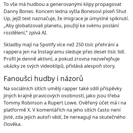
To vše má hudbou a generovanými klipy propagovat
Danny Bones. Koncem ledna vyšla Bonesovi píseň Shut
Up, jejíž text naznačuje, že imigrace je úmyslné spiknutí.
„Aby globalizovali planetu, použijí ke svému poslání
rozdělení,“ zpívá AI.
Skladby mají na Spotify více než 250 tisíc přehrání a
rappera jen na Instagramu sleduje přes deset tisíc lidí.
Profil je denně aktivní, a pokud zrovna nezveřejňuje
ukázky ze svých videoklipů, přidává alespoň story.
Fanoušci hudby i názorů
Na sociálních sítích umělý rapper také sdílí příspěvky
jiných krajně pravicových osobností, jako jsou třeba
Tommy Robinson a Rupert Lowe. Ověřený účet má i na
platformě X. V komentářích na jeho sítích často není
jisté, zda jejich autoři vědí, že nereagují na skutečného
člověka.