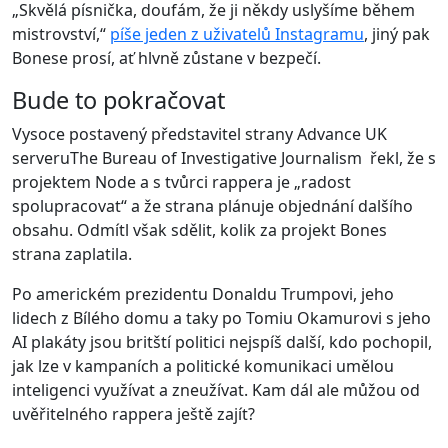
„Skvělá písnička, doufám, že ji někdy uslyšíme během
mistrovství,“
píše jeden z uživatelů Instagramu
, jiný pak
Bonese prosí, ať hlvně zůstane v bezpečí.
Bude to pokračovat
Vysoce postavený představitel strany Advance UK
serveru
The Bureau of Investigative Journalism řekl, že s
projektem Node a s tvůrci rappera je „radost
spolupracovat“ a že strana plánuje objednání dalšího
obsahu. Odmítl však sdělit, kolik za projekt Bones
strana zaplatila.
Po americkém prezidentu Donaldu Trumpovi, jeho
lidech z Bílého domu a taky po Tomiu Okamurovi s jeho
AI plakáty jsou britští politici nejspíš další, kdo pochopil,
jak lze v kampaních a politické komunikaci umělou
inteligenci využívat a zneužívat. Kam dál ale můžou od
uvěřitelného rappera ještě zajít?