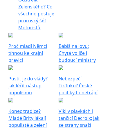
Zelenského? Co
všechno postuje
proruský šéf
Motoristů
Proč mladí Němci
Babiš na lovu:
tíhnou ke krajní
Chytá voliče i
pravici
budoucí ministry
Pustit je do vlády?
Nebezpečí
Jak léčit nástup
TikToku? České
populismu
politiky to netrápí
Konec tradice?
Viki v plavkách i
Mladé Brity lákají
tančící Decroix: Jak
populisté a zelení
se strany snaží