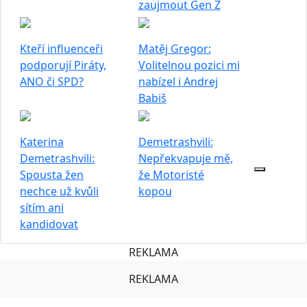
zaujmout Gen Z
Kteří influenceři
Matěj Gregor:
podporují Piráty,
Volitelnou pozici mi
ANO či SPD?
nabízel i Andrej
Babiš
Katerina
Demetrashvili:
Demetrashvili:
Nepřekvapuje mě,
Spousta žen
že Motoristé
nechce už kvůli
kopou
sítím ani
kandidovat
REKLAMA
REKLAMA