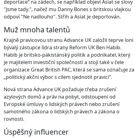
deportace“ na zádech, se například objeví Asiat se slovy
"Jsme tady.", načež mu Danny Bones s britskou vlajkou
odpoví "Ne nadlouho". Střih a Asiat je deportován.
Muž mnoha talentů
Krajně pravicovou stranu Advance UK založil teprve loni
bývalý zástupce lídra strany Reform UK Ben Habib.
Habib je britsko-pákistánský politik a podnikatel, který
je majitelem investiční společnosti a stojí také v čele
organizace Great British PAC, která se sama označuje za
„politický akční výbor s cílem sjednotit pravici“.
Nová strana Advance UK požaduje třeba zrušení
azylových domů a práv na pobyt, odstoupení od
Evropské úmluvy o lidských právech nebo zrušení
samotného zákona o lidských právech a zákona o
rovnosti.
Úspěšný influencer