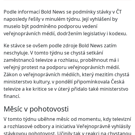
Podle informací Bold News se podmínky stávky v ČT
naposledy řešily v minulém týdnu. Její vyhlášení by
muselo být podmíněno podporou vedení
veřejnoprávních médií, dodržením legislativy i kodexu.
Ke stávce se ovšem podle zdroje Bold News zatím
neschyluje. V tomto týdnu se chystá setkání
zaměstnanců televize a rozhlasu, proběhnout má i
veřejný protest na podporu veřejnoprávních médií.
Zákon o veřejnoprávních médiích, který mezitím chystá
ministerstvo kultury, v pondělí připomínkovala Česká
televize a ke kritice se v úterý přidalo také ministerstvo
financí.
Měsíc v pohotovosti
V tomto týdnu uběhne měsíc od momentu, kdy televizní
a rozhlasové odbory a iniciativa Veřejnoprávně vyhlásily
stávkovou pohotovost. Učinily tak v reakci na chystanou