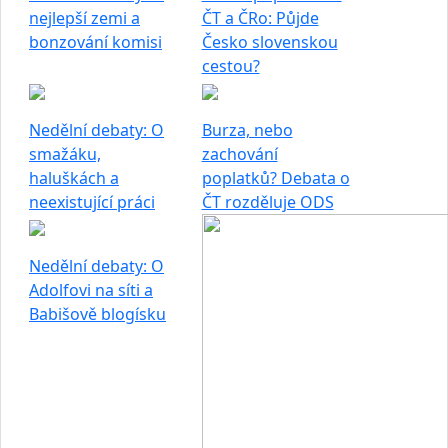
nejlepší zemi a
ČT a ČRo: Půjde
bonzování komisi
Česko slovenskou
cestou?
Nedělní debaty: O
Burza, nebo
smažáku,
zachování
haluškách a
poplatků? Debata o
neexistující práci
ČT rozděluje ODS
Nedělní debaty: O
Adolfovi na síti a
Babišově blogísku