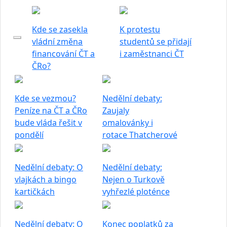
Kde se zasekla
K protestu
vládní změna
studentů se přidají
financování ČT a
i zaměstnanci ČT
ČRo?
Kde se vezmou?
Nedělní debaty:
Peníze na ČT a ČRo
Zaujaly
bude vláda řešit v
omalovánky i
pondělí
rotace Thatcherové
Nedělní debaty: O
Nedělní debaty:
vlajkách a bingo
Nejen o Turkově
kartičkách
vyhřezlé ploténce
Nedělní debaty: O
Konec poplatků za