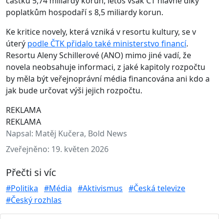
částku 5,74 miliardy korun, letos však ČT hlavně díky
poplatkům hospodaří s 8,5 miliardy korun.
Ke kritice novely, která vzniká v resortu kultury, se v
úterý
podle ČTK přidalo také ministerstvo financí
.
Resortu Aleny Schillerové (ANO) mimo jiné vadí, že
novela neobsahuje informaci, z jaké kapitoly rozpočtu
by měla být veřejnoprávní média financována ani kdo a
jak bude určovat výši jejich rozpočtu.
REKLAMA
REKLAMA
Napsal:
Matěj Kučera, Bold News
Zveřejněno:
19. květen 2026
Přečti si víc
#Politika
#Média
#Aktivismus
#Česká televize
#Český rozhlas