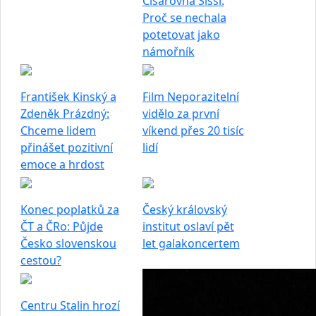
Císařovna Sissi:
Proč se nechala
potetovat jako
námořník
František Kinský a
Film Neporazitelní
Zdeněk Prázdný:
vidělo za první
Chceme lidem
víkend přes 20 tisíc
přinášet pozitivní
lidí
emoce a hrdost
Konec poplatků za
Český královský
ČT a ČRo: Půjde
institut oslaví pět
Česko slovenskou
let galakoncertem
cestou?
Centru Stalin hrozí