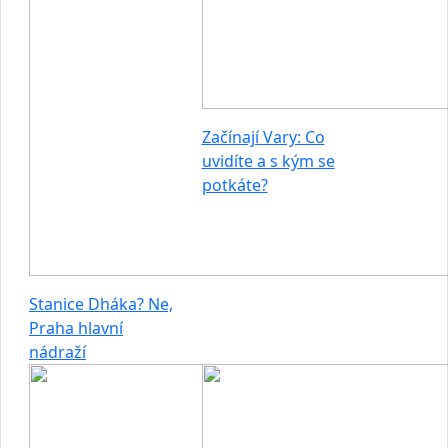
Začínají Vary: Co
uvidíte a s kým se
potkáte?
Stanice Dháka? Ne,
Praha hlavní
nádraží