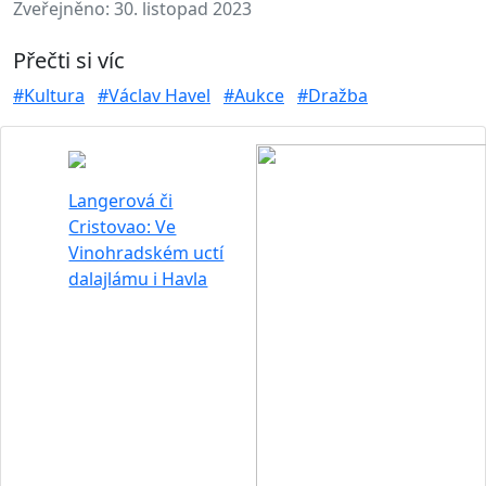
Zveřejněno:
30. listopad 2023
Přečti si víc
#Kultura
#Václav Havel
#Aukce
#Dražba
Langerová či
Cristovao: Ve
Vinohradském uctí
dalajlámu i Havla