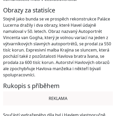
Obrazy za statisíce
Stejně jako bunda se ve prospěch rekonstrukce Paláce
Lucerna dražily i dva obrazy, které Havel údajně
namaloval v 50. letech. Obraz nazvaný Autoportrét
Vincenta van Gogha, který je volnou variací na jeden z
výtvarníkových slavných autoportrétů, se prodal za 550
tisíc korun. Expresivní malba Krajina se sluncem, která
pochází také z pozůstalosti Havlova bratra Ivana, se
prodala za 600 tisíc korun. Autorství Havlových obrazů
ale zpochybňuje Havlova manželka i někteří bývalí
spolupracovníci.
Rukopis s příběhem
REKLAMA
Součástí vydraženého díla byl i Havlem vlastnoručně