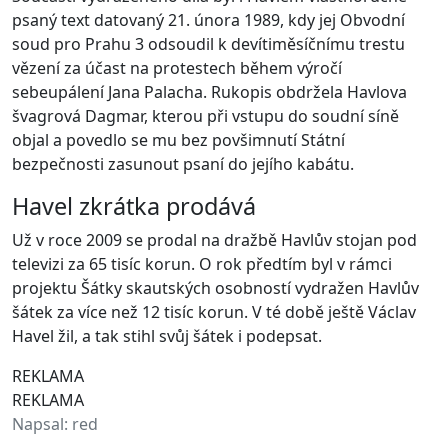
psaný text datovaný 21. února 1989, kdy jej Obvodní
soud pro Prahu 3 odsoudil k devítiměsíčnímu trestu
vězení za účast na protestech během výročí
sebeupálení Jana Palacha. Rukopis obdržela Havlova
švagrová Dagmar, kterou při vstupu do soudní síně
objal a povedlo se mu bez povšimnutí Státní
bezpečnosti zasunout psaní do jejího kabátu.
Havel zkrátka prodává
Už v roce 2009 se prodal na dražbě Havlův stojan pod
televizi za 65 tisíc korun. O rok předtím byl v rámci
projektu Šátky skautských osobností vydražen Havlův
šátek za více než 12 tisíc korun. V té době ještě Václav
Havel žil, a tak stihl svůj šátek i podepsat.
REKLAMA
REKLAMA
Napsal:
red