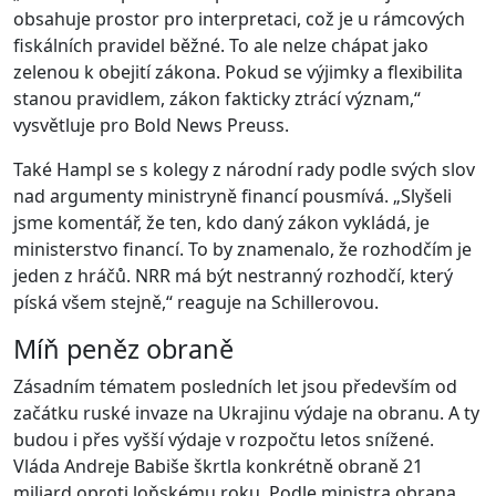
obsahuje prostor pro interpretaci, což je u rámcových
fiskálních pravidel běžné. To ale nelze chápat jako
zelenou k obejití zákona. Pokud se výjimky a flexibilita
stanou pravidlem, zákon fakticky ztrácí význam,“
vysvětluje pro Bold News Preuss.
Také Hampl se s kolegy z národní rady podle svých slov
nad argumenty ministryně financí pousmívá. „Slyšeli
jsme komentář, že ten, kdo daný zákon vykládá, je
ministerstvo financí. To by znamenalo, že rozhodčím je
jeden z hráčů. NRR má být nestranný rozhodčí, který
píská všem stejně,“ reaguje na Schillerovou.
Míň peněz obraně
Zásadním tématem posledních let jsou především od
začátku ruské invaze na Ukrajinu výdaje na obranu. A ty
budou i přes vyšší výdaje v rozpočtu letos snížené.
Vláda Andreje Babiše škrtla konkrétně obraně 21
miliard oproti loňskému roku. Podle ministra obrana