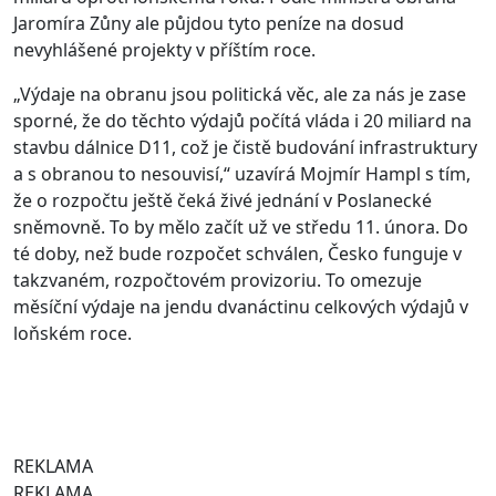
Jaromíra Zůny ale půjdou tyto peníze na dosud
nevyhlášené projekty v příštím roce.
„Výdaje na obranu jsou politická věc, ale za nás je zase
sporné, že do těchto výdajů počítá vláda i 20 miliard na
stavbu dálnice D11, což je čistě budování infrastruktury
a s obranou to nesouvisí,“ uzavírá Mojmír Hampl s tím,
že o rozpočtu ještě čeká živé jednání v Poslanecké
sněmovně. To by mělo začít už ve středu 11. února. Do
té doby, než bude rozpočet schválen, Česko funguje v
takzvaném, rozpočtovém provizoriu. To omezuje
měsíční výdaje na jendu dvanáctinu celkových výdajů v
loňském roce.
REKLAMA
REKLAMA