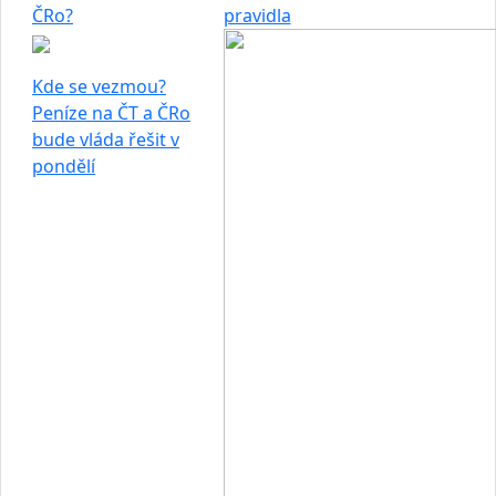
ČRo?
pravidla
Kde se vezmou?
Peníze na ČT a ČRo
bude vláda řešit v
pondělí