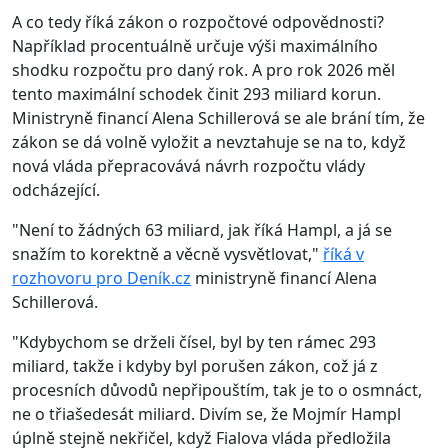
A co tedy říká zákon o rozpočtové odpovědnosti?
Například procentuálně určuje výši maximálního
shodku rozpočtu pro daný rok. A pro rok 2026 měl
tento maximální schodek činit 293 miliard korun.
Ministryně financí Alena Schillerová se ale brání tím, že
zákon se dá volně vyložit a nevztahuje se na to, když
nová vláda přepracovává návrh rozpočtu vlády
odcházející.
"Není to žádných 63 miliard, jak říká Hampl, a já se
snažím to korektně a věcně vysvětlovat,"
říká v
rozhovoru pro Deník.cz
ministryně financí Alena
Schillerová.
"Kdybychom se drželi čísel, byl by ten rámec 293
miliard, takže i kdyby byl porušen zákon, což já z
procesních důvodů nepřipouštím, tak je to o osmnáct,
ne o třiašedesát miliard. Divím se, že Mojmír Hampl
úplně stejně nekřičel, když Fialova vláda předložila