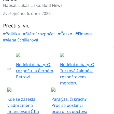
Napsal:
Lukáš Liška, Bold News
Zveřejněno:
6. únor 2026
Přečti si víc
#Politika
#Státní rozpočet
#Česko
#Finance
#Alena Schillerová
Nedělní debaty: O
Nedělní debaty: O
rozpočtu a Černém
Turkově žalobě a
Petrovi
rozpočtovém
mordoru
Kde se zasekla
Paralýza, či krach?
vládní změna
Proč se poslanci
financování ČT a
přou o rozpočtová