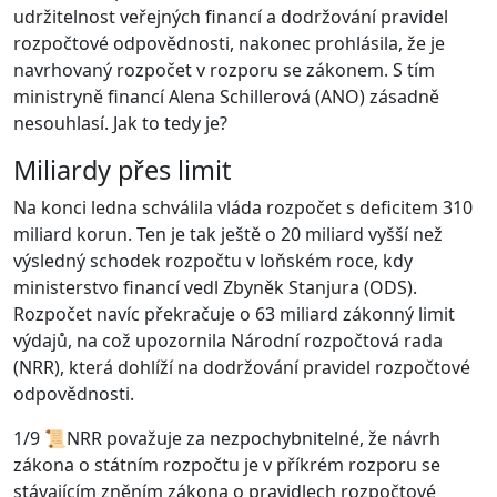
udržitelnost veřejných financí a dodržování pravidel
rozpočtové odpovědnosti, nakonec prohlásila, že je
navrhovaný rozpočet v rozporu se zákonem. S tím
ministryně financí Alena Schillerová (ANO) zásadně
nesouhlasí. Jak to tedy je?
Miliardy přes limit
Na konci ledna schválila vláda rozpočet s deficitem 310
miliard korun. Ten je tak ještě o 20 miliard vyšší než
výsledný schodek rozpočtu v loňském roce, kdy
ministerstvo financí vedl Zbyněk Stanjura (ODS).
Rozpočet navíc překračuje o 63 miliard zákonný limit
výdajů, na což upozornila Národní rozpočtová rada
(NRR), která dohlíží na dodržování pravidel rozpočtové
odpovědnosti.
1/9 📜NRR považuje za nezpochybnitelné, že návrh
zákona o státním rozpočtu je v příkrém rozporu se
stávajícím zněním zákona o pravidlech rozpočtové