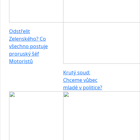
Odstřelit
Zelenského? Co
všechno postuje
proruský šéf
Motoristů
Krutý soud:
Chceme vůbec
mladé v politice?