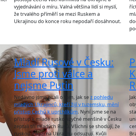
vyjednávání o míru. Valná většina lidí si myslí,
ří
že trvalého příměří se mezi Ruskem a
ml
Ukrajinou do konce roku nepodaří dosáhnout.
do
po
Mladí Rusové v Česku:
P
Jsme proti válce a
K
nejsme Putin
R
Nedávno jsme psali o tom, jak se
z pohledu
Jak
mladých Ukrajinců, kteří žijí v tuzemsku, mění
ob
přístup Čechů k uprchlíkům
. Nyní jsme se na
st
přístup k mladé ruskojazyčné menšině v Česku
un
zeptali tří mladých Rusů. Všichni se shodují, že
cen
ruskou invazi na Ukrajinu odsuzují. Kvůli
Bra