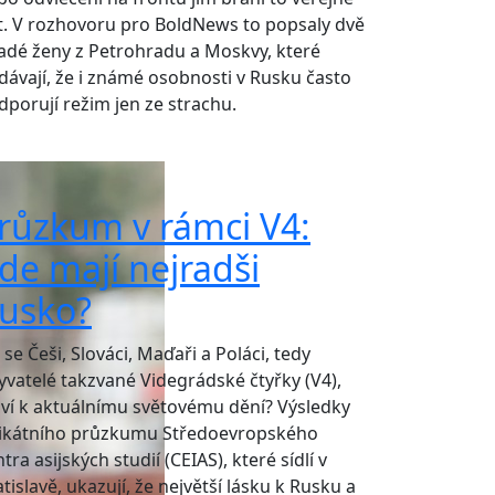
ct. V rozhovoru pro BoldNews to popsaly dvě
adé ženy z Petrohradu a Moskvy, které
dávají, že i známé osobnosti v Rusku často
dporují režim jen ze strachu.
růzkum v rámci V4:
de mají nejradši
usko?
 se Češi, Slováci, Maďaři a Poláci, tedy
yvatelé takzvané Videgrádské čtyřky (V4),
aví k aktuálnímu světovému dění? Výsledky
ikátního průzkumu Středoevropského
tra asijských studií (CEIAS), které sídlí v
tislavě, ukazují, že největší lásku k Rusku a