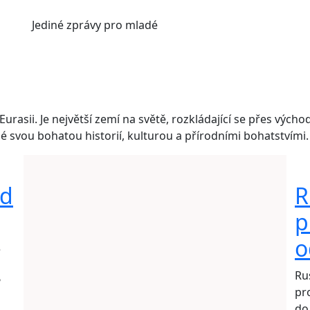
Jediné
zprávy pro mladé
urasii. Je největší zemí na světě, rozkládající se přes vých
 svou bohatou historií, kulturou a přírodními bohatstvími.
ad
R
p
o
é
Ru
?
pr
do