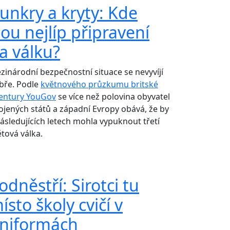
unkry a kryty: Kde
sou nejlíp připravení
a válku?
zinárodní bezpečnostní situace se nevyvíjí
bře. Podle
květnového průzkumu britské
entury YouGov
se více než polovina obyvatel
ojených států a západní Evropy obává, že by
následujících letech mohla vypuknout třetí
ětová válka.
odněstří: Sirotci tu
ísto školy cvičí v
niformách