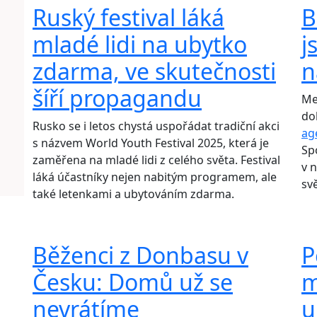
Ruský festival láká
B
mladé lidi na ubytko
j
zdarma, ve skutečnosti
n
šíří propagandu
Me
do
Rusko se i letos chystá uspořádat tradiční akci
ag
s názvem World Youth Festival 2025, která je
Sp
zaměřena na mladé lidi z celého světa. Festival
v 
láká účastníky nejen nabitým programem, ale
sv
také letenkami a ubytováním zdarma.
Běženci z Donbasu v
P
Česku: Domů už se
m
nevrátíme
u