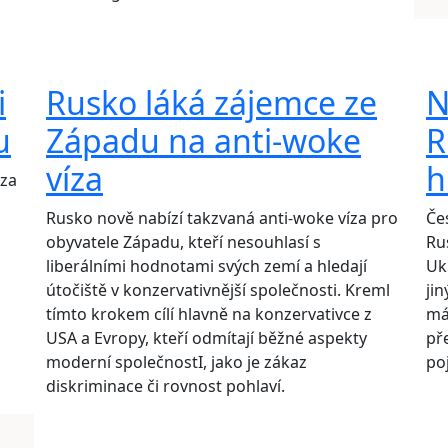
i
Rusko láká zájemce ze
N
u
Západu na anti-woke
R
víza
h
 za
Rusko nově nabízí takzvaná anti-woke víza pro
Če
obyvatele Západu, kteří nesouhlasí s
Ru
liberálními hodnotami svých zemí a hledají
Uk
útočiště v konzervativnější společnosti. Kreml
ji
tímto krokem cílí hlavně na konzervativce z
má
USA a Evropy, kteří odmítají běžné aspekty
př
moderní společnostI, jako je zákaz
poj
diskriminace či rovnost pohlaví.