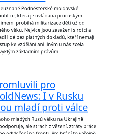
neuznané Podněsterské moldavské
publice, která je ovládaná proruským
žimem, probíhá militarizace dětí už od
ného věku. Nejvíce jsou zasaženi sirotci a
adí lidé bez platných dokladů, kteří nemají
ístup ke vzdělání ani jiným u nás zcela
vyklým základním právům.
romluvili pro
oldNews: I v Rusku
sou mladí proti válce
oho mladých Rusů válku na Ukrajině
podporuje, ale strach z vězení, ztráty práce
bo odvlečení na frontu jim brání to veřejně