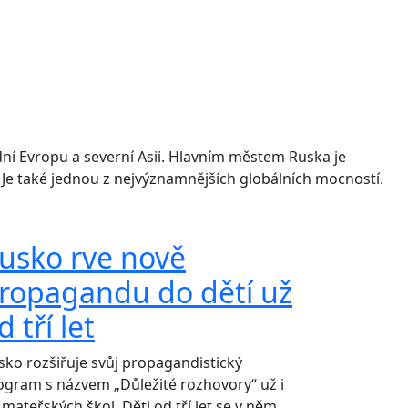
odní Evropu a severní Asii. Hlavním městem Ruska je
 Je také jednou z nejvýznamnějších globálních mocností.
usko rve nově
ropagandu do dětí už
d tří let
sko rozšiřuje svůj propagandistický
ogram s názvem „Důležité rozhovory“ už i
 mateřských škol. Děti od tří let se v něm