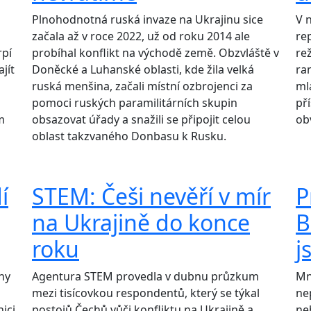
Plnohodnotná ruská invaze na Ukrajinu sice
V 
začala až v roce 2022, už od roku 2014 ale
re
rpí
probíhal konflikt na východě země. Obzvláště v
re
jít
Doněcké a Luhanské oblasti, kde žila velká
ra
ruská menšina, začali místní ozbrojenci za
ml
pomoci ruských paramilitárních skupin
př
m
obsazovat úřady a snažili se připojit celou
ob
oblast takzvaného Donbasu k Rusku.
í
STEM: Češi nevěří v mír
P
na Ukrajině do konce
B
roku
j
ny
Agentura STEM provedla v dubnu průzkum
Mn
mezi tisícovkou respondentů, který se týkal
ne
ici
postojů Čechů vůči konfliktu na Ukrajině a
ne