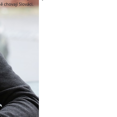
ě chovají Slováci.