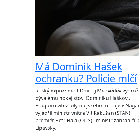
Má Dominik Hašek
ochranku? Policie mlčí
Ruský exprezident Dmitrij Medvěděv vyhrož
bývalému hokejistovi Dominiku Haškovi.
Podporu vítězi olympijského turnaje v Nag
vyjádřil ministr vnitra Vít Rakušan (STAN),
premiér Petr Fiala (ODS) i ministr zahraničí 
Lipavský.