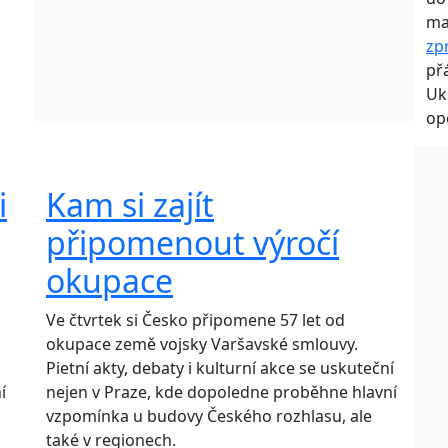
ma
zp
přá
Uk
op
i
Kam si zajít
připomenout výročí
okupace
Ve čtvrtek si Česko připomene 57 let od
okupace země vojsky Varšavské smlouvy.
Pietní akty, debaty i kulturní akce se uskuteční
í
nejen v Praze, kde dopoledne proběhne hlavní
vzpomínka u budovy Českého rozhlasu, ale
také v regionech.