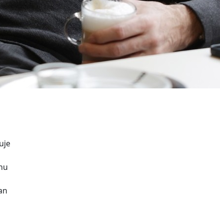
uje
anu
Jan