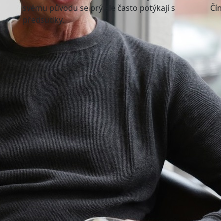
svému původu se prý ale často potýkají s
Čín
předsudky.