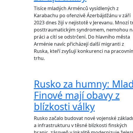
Tisíce mladých Arménců vysídlených z
Karabachu po ofenzivě Ázerbájdžánu v září
2023 dnes žijí v nejistotě v Jerevanu. Mnozí t
posttraumatickým syndromem, nemohou na
práci a cítí se odstrčení. Do hlavního města
Arménie navíc přicházejí další migranti z
Ruska, kteří zvyšují konkurenci na pracovní
trhu.
Rusko za humny: Mlad
Finové mají obavy z
blízkosti války
Rusko začalo budovat nové vojenské základ
a infrastrukturu v těsné blízkosti finských
hranic, zároveň v lokalitě modernizuje železn