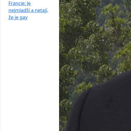
Francie: Je
nejmladší a netají,
že je gay