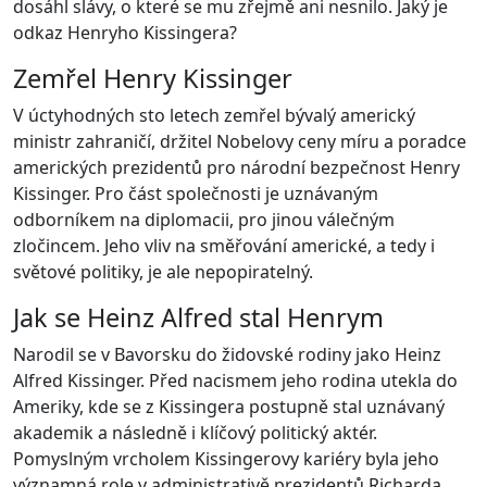
dosáhl slávy, o které se mu zřejmě ani nesnilo. Jaký je
odkaz Henryho Kissingera?
Zemřel Henry Kissinger
V úctyhodných sto letech zemřel bývalý americký
ministr zahraničí, držitel Nobelovy ceny míru a poradce
amerických prezidentů pro národní bezpečnost Henry
Kissinger. Pro část společnosti je uznávaným
odborníkem na diplomacii, pro jinou válečným
zločincem. Jeho vliv na směřování americké, a tedy i
světové politiky, je ale nepopiratelný.
Jak se Heinz Alfred stal Henrym
Narodil se v Bavorsku do židovské rodiny jako Heinz
Alfred Kissinger. Před nacismem jeho rodina utekla do
Ameriky, kde se z Kissingera postupně stal uznávaný
akademik a následně i klíčový politický aktér.
Pomyslným vrcholem Kissingerovy kariéry byla jeho
významná role v administrativě prezidentů Richarda