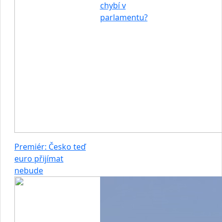
chybí v
parlamentu?
Premiér: Česko teď
euro přijímat
nebude