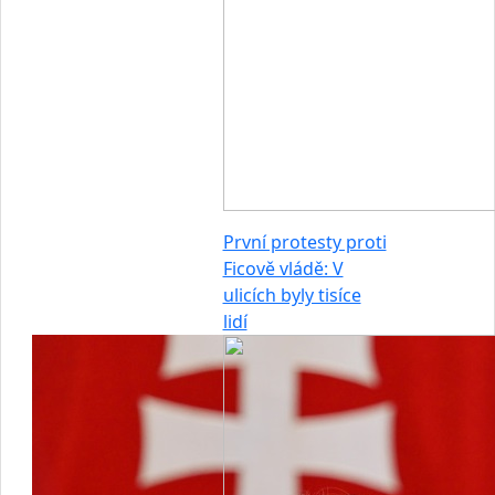
První protesty proti
Ficově vládě: V
ulicích byly tisíce
lidí