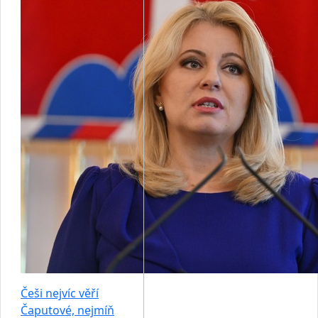
Češi nejvíc věří
Čaputové, nejmíň