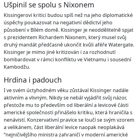
Ušpinil se spolu s Nixonem
Kissingerovi kritici budou spíš než na jeho diplomatické
úspěchy poukazovat na negativní dědictví jeho
působení v Bílém domě. Kissinger je neoddělitelně spjat
s prezidentem Richardem Nixonem, který musel svůj
druhý mandát předčasně ukončit kvůli aféře Watergate.
Kissinger je mimo jiné kritizován i za rozhodnutí
bombardovat v rámci konfliktu ve Vietnamu i sousední
Kambodžu.
Hrdina i padouch
I ve svém úctyhodném věku zůstával Kissinger nadále
aktivním a vlivným. Nikdy se nebál vyjádřit svůj názor,
přestože mu to především od liberální a levicové části
americké společnosti přinášelo kritiku, která hraničila s
nenávistí. Konzervativní pravice se loučí se svým vzorem
a velikánem, část liberální levice naopak neoplakává
“nejničivějšího ministra zahraničí v moderní americké