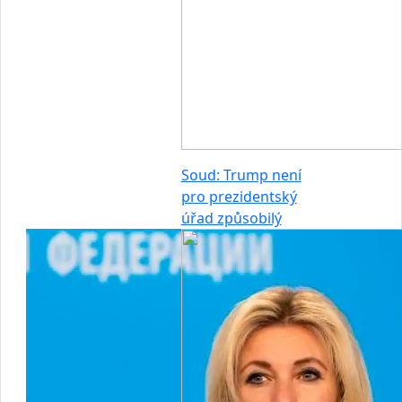
Soud: Trump není
pro prezidentský
úřad způsobilý