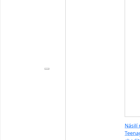
Násilí 
Teenag