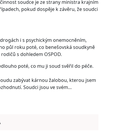
 činnost soudce je ze strany ministra krajním
 případech, pokud dospěje k závěru, že soudci
a drogách i s psychickým onemocněním,
lého půl roku poté, co benešovská soudkyně
ch rodičů s dohledem OSPOD.
edlouho poté, co mu ji soud svěřil do péče.
 soudu zabývat kárnou žalobou, kterou jsem
rozhodnutí. Soudci jsou ve svém…
A