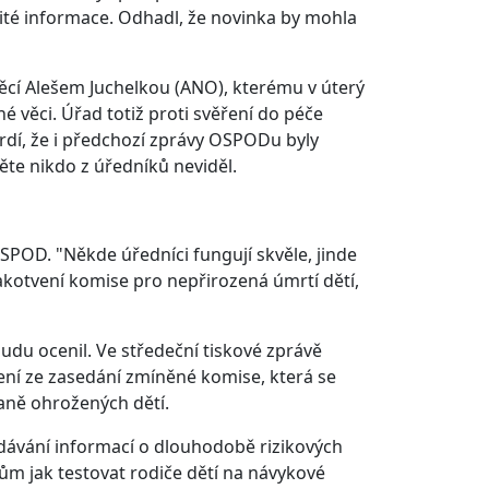
žité informace. Odhadl, že novinka by mohla
 věcí Alešem Juchelkou (ANO), kterému v úterý
é věci. Úřad totiž proti svěření do péče
rdí, že i předchozí zprávy OSPODu byly
te nikdo z úředníků neviděl.
OSPOD. "Někde úředníci fungují skvěle, jinde
 zakotvení komise pro nepřirozená úmrtí dětí,
udu ocenil. Ve středeční tiskové zprávě
čení ze zasedání zmíněné komise, která se
aně ohrožených dětí.
dávání informací o dlouhodobě rizikových
 jak testovat rodiče dětí na návykové