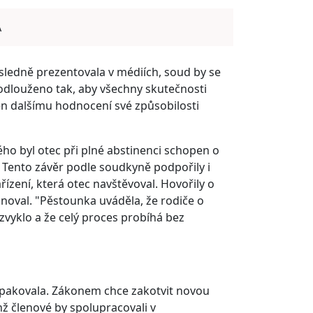
A
sledně prezentovala v médiích, soud by se
odlouženo tak, aby všechny skutečnosti
en dalšímu hodnocení své způsobilosti
ho byl otec při plné abstinenci schopen o
. Tento závěr podle soudkyně podpořily i
řízení, která otec navštěvoval. Hovořily o
inoval. "Pěstounka uváděla, že rodiče o
e zvyklo a že celý proces probíhá bez
eopakovala. Zákonem chce zakotvit novou
hž členové by spolupracovali v