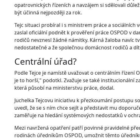
opatrovnických řízeních a navzájem si sdělovali důle
být účinná nejpozději za rok.
Tejc situaci probíral i s ministrem práce a sociálních
zaslal oficiální podnět k prověření práce OSPOD v dan
rodičů nevznesl žádné námitky. Kárná žaloba navíc tv
nedostatečné a že společnou domácnost rodičů a dítě
Centrální úřad?
Podle Tejce je namístě uvažovat o centrálním řízení 
je to horší," podotkl. Zvažuje se také institucionální
která působí na ministerstvu práce, dodal.
Juchelka Tejcovu iniciativu k přezkoumání postupu so
uvedl, že se s ním chce sejít a představit mu doporu
zaměřuje na hledání systémových nedostatků v ochr
Mezi navržená opatření patří povinné pravidelné pře
rodinách úředníkům OSPOD, umožnit těmto úředníkům