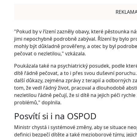
REKLAM
"Pokud by v řízení zazněly obavy, které pěstounka ná
jimi nepochybně podrobně zabýval. Řízení by bylo pr
mohly být důkladně prověřeny, a otec by byl podrob
pečovat o nezletilou," vzkázala.
Poukázala také na psychiatrický posudek, podle které
dítě řádně pečovat, a to i přes svou duševní poruchu
další důkazy, zejména zprávy z terapií a odborných za
tom, že vedl řádný život, pracoval a dlouhodobě abst
nezletilou řádně pečují, že si dítě na jejich péči rychl
problémů," doplnila.
Posvítí si i na OSPOD
Ministr chystá i systémové změny, aby se situace n
definici bezpečí dítěte a také mezioborové týmy, jejic