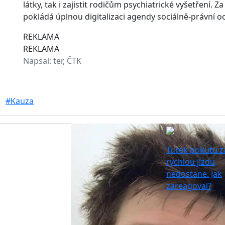
látky, tak i zajistit rodičům psychiatrické vyšetření. 
pokládá úplnou digitalizaci agendy sociálně-právní oc
REKLAMA
REKLAMA
Napsal:
ter, ČTK
#Kauza
Turek pokutu z
rychlou jízdu
nedostane. Jak
zareagoval?