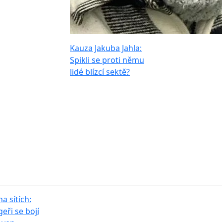
Kauza Jakuba Jahla:
Spikli se proti němu
lidé blízcí sektě?
na sítích:
eři se bojí