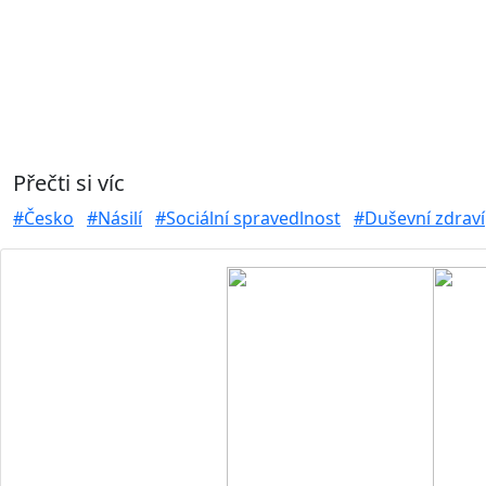
Přečti si víc
#Česko
#Násilí
#Sociální spravedlnost
#Duševní zdraví