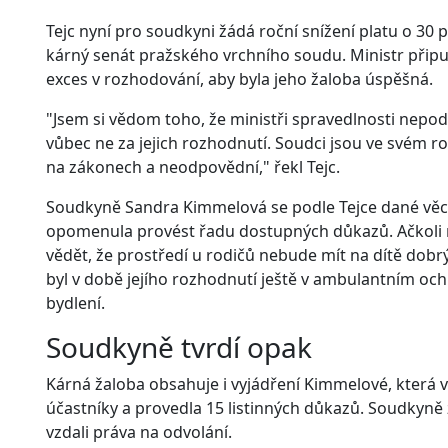
Tejc nyní pro soudkyni žádá roční snížení platu o 30 
kárný senát pražského vrchního soudu. Ministr připus
exces v rozhodování, aby byla jeho žaloba úspěšná.
"Jsem si vědom toho, že ministři spravedlnosti nepod
vůbec ne za jejich rozhodnutí. Soudci jsou ve svém ro
na zákonech a neodpovědní," řekl Tejc.
Soudkyně Sandra Kimmelová se podle Tejce dané věci
opomenula provést řadu dostupných důkazů. Ačkoli 
vědět, že prostředí u rodičů nebude mít na dítě dobrý 
byl v době jejího rozhodnutí ještě v ambulantním oc
bydlení.
Soudkyně tvrdí opak
Kárná žaloba obsahuje i vyjádření Kimmelové, která v
účastníky a provedla 15 listinných důkazů. Soudkyně 
vzdali práva na odvolání.