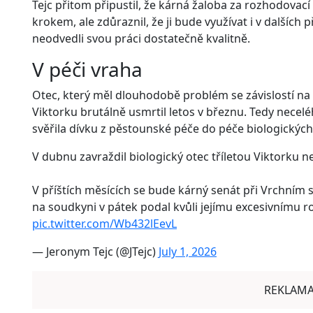
Tejc přitom připustil, že kárná žaloba za rozhodovací
krokem, ale zdůraznil, že ji bude využívat i v dalších
neodvedli svou práci dostatečně kvalitně.
V péči vraha
Otec, který měl dlouhodobě problém se závislostí n
Viktorku brutálně usmrtil letos v březnu. Tedy nece
svěřila dívku z pěstounské péče do péče biologický
V dubnu zavraždil biologický otec tříletou Viktorku n
V příštích měsících se bude kárný senát při Vrchním
na soudkyni v pátek podal kvůli jejímu excesivnímu 
pic.twitter.com/Wb432lEevL
— Jeronym Tejc (@JTejc)
July 1, 2026
REKLAM