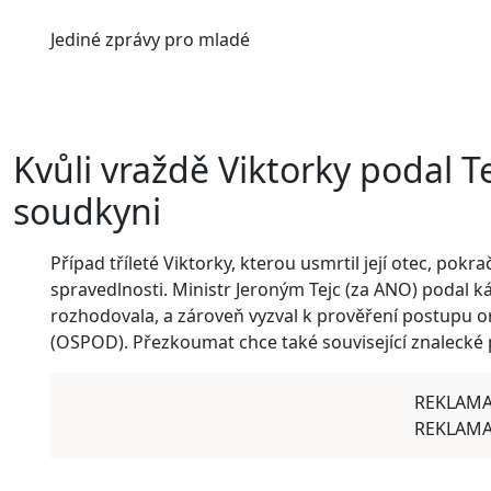
Jediné
zprávy pro mladé
Kvůli vraždě Viktorky podal T
soudkyni
Případ tříleté Viktorky, kterou usmrtil její otec, pokr
spravedlnosti. Ministr Jeroným Tejc (za ANO) podal k
rozhodovala, a zároveň vyzval k prověření postupu o
(OSPOD). Přezkoumat chce také související znalecké
REKLAM
REKLAM