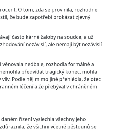
procent. O tom, zda se provinila, rozhodne
til, že bude zapotřebí prokázat zjevný
ávají často kárné žaloby na soudce, a už
zhodování nezávislí, ale nemají být nezávislí
 věnovala nedbale, rozhodla formálně a
nemohla předvídat tragický konec, mohla
vliv. Podle něj mimo jiné přehlédla, že otec
hranném léčení a že přebýval v chráněném
 daném řízení vyslechla všechny jeho
zdůraznila, že všichni včetně pěstounů se