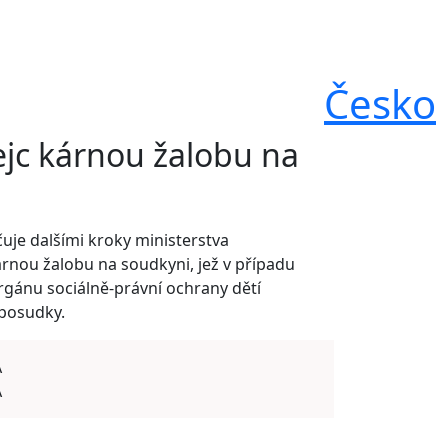
Česko
ejc kárnou žalobu na
ačuje dalšími kroky ministerstva
árnou žalobu na soudkyni, jež v případu
rgánu sociálně-právní ochrany dětí
 posudky.
A
A